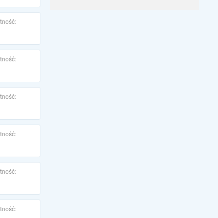
tność:
tność:
tność:
tność:
tność:
tność: