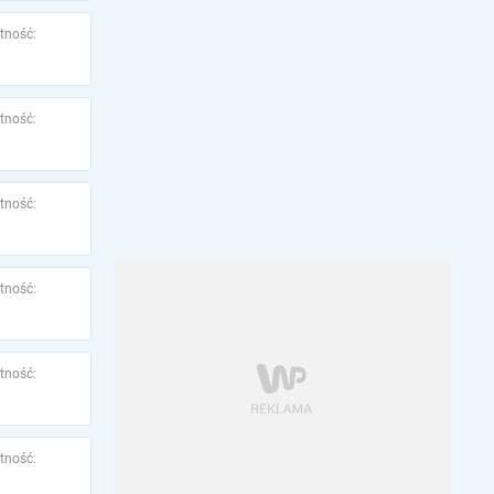
tność:
tność:
tność:
tność:
tność:
tność: