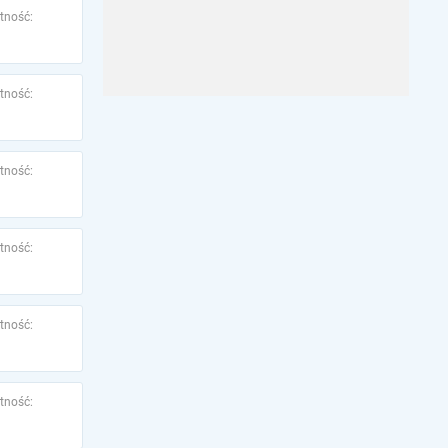
tność:
tność:
tność:
tność:
tność:
tność: