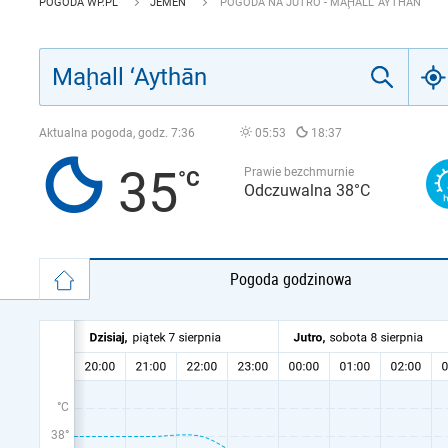
POGODA WP.PL
JEMEN
POGODA NA JUTRO - MAḨALL ‘AYTHĀN
Aktualna pogoda, godz.
7:36
05:53
18:37
35
Prawie bezchmurnie
Odczuwalna 38°C
Pogoda godzinowa
°C
38°