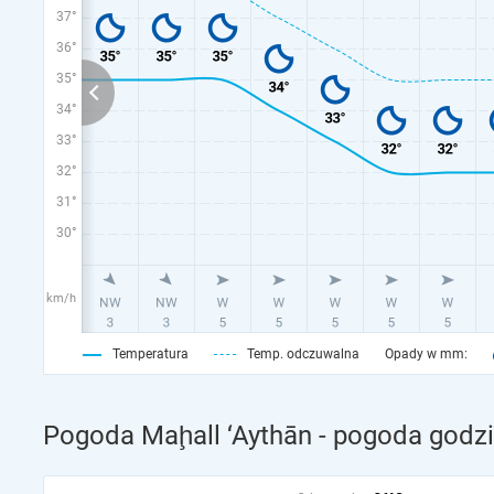
37°
36°
35°
34°
33°
32°
31°
30°
km/h
Temperatura
Temp. odczuwalna
Opady w mm:
Pogoda Maḩall ‘Aythān - pogoda godzi