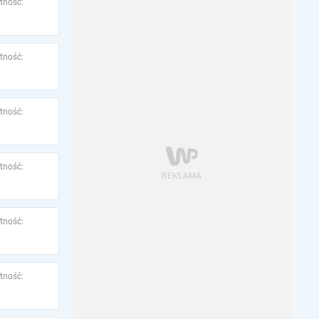
tność:
tność:
tność:
tność:
tność:
tność: