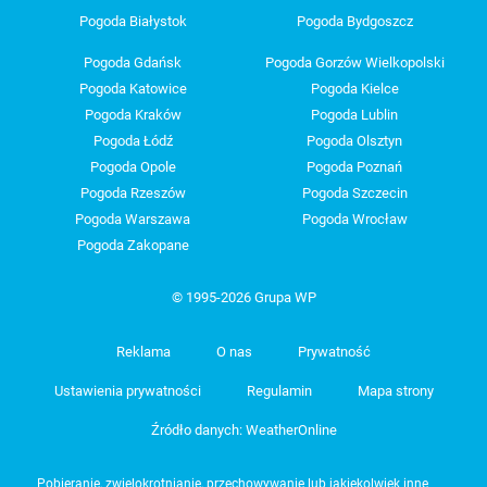
Pogoda Białystok
Pogoda Bydgoszcz
Pogoda Gdańsk
Pogoda Gorzów Wielkopolski
Pogoda Katowice
Pogoda Kielce
Pogoda Kraków
Pogoda Lublin
Pogoda Łódź
Pogoda Olsztyn
Pogoda Opole
Pogoda Poznań
Pogoda Rzeszów
Pogoda Szczecin
Pogoda Warszawa
Pogoda Wrocław
Pogoda Zakopane
© 1995-2026 Grupa WP
Reklama
O nas
Prywatność
Ustawienia prywatności
Regulamin
Mapa strony
Źródło danych: WeatherOnline
Pobieranie, zwielokrotnianie, przechowywanie lub jakiekolwiek inne