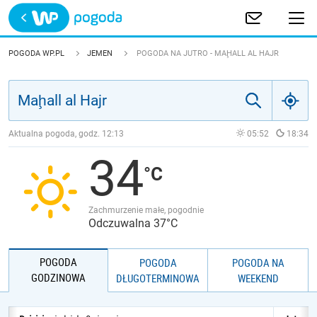
Trwa ładowanie
POLSKA
POGODA WP.PL
JEMEN
POGODA NA JUTRO - MAḨALL AL HAJR
EUROPA
ŚWIAT
Aktualna pogoda, godz.
12:13
05:52
18:34
34
JAKOŚĆ POWIETRZA
Zachmurzenie małe, pogodnie
Odczuwalna 37°C
POGODA
POGODA
POGODA NA
GODZINOWA
DŁUGOTERMINOWA
WEEKEND