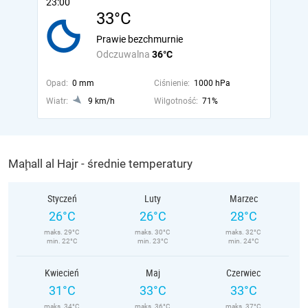
23:00
33°C
Prawie bezchmurnie
Odczuwalna
36°C
Opad:
0 mm
Ciśnienie:
1000 hPa
Wiatr:
9 km/h
Wilgotność:
71%
Maḩall al Hajr - średnie temperatury
Styczeń
Luty
Marzec
26°C
26°C
28°C
maks. 29°C
maks. 30°C
maks. 32°C
min. 22°C
min. 23°C
min. 24°C
Kwiecień
Maj
Czerwiec
31°C
33°C
33°C
maks. 34°C
maks. 36°C
maks. 37°C