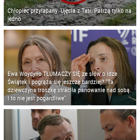
Chłopiec przyłapany. Ujęcia z Tatr. Patrzą tylko na
jedno
Ewa Woydyłło TŁUMACZY SIĘ ze słów o Idze
Świątek i pogrąża się jeszcze bardziej? "Ta
dziewczyna troszkę straciła panowanie nad sobą.
I to nie jest pogardliwe"