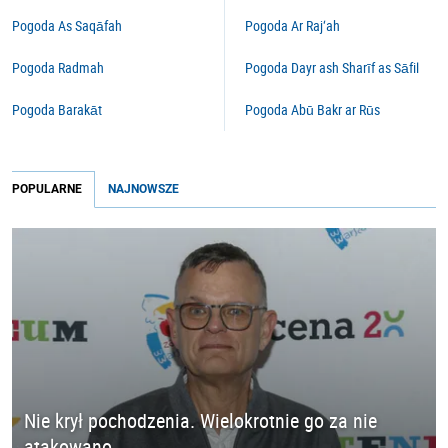
Pogoda As Saqāfah
Pogoda Ar Raj‘ah
Pogoda Radmah
Pogoda Dayr ash Sharīf as Sāfil
Pogoda Barakāt
Pogoda Abū Bakr ar Rūs
POPULARNE
NAJNOWSZE
Nie krył pochodzenia. Wielokrotnie go za nie
atakowano