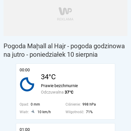
Pogoda Maḩall al Hajr - pogoda godzinowa
na jutro
- poniedziałek 10 sierpnia
00:00
34°C
Prawie bezchmurnie
Odczuwalna
37°C
Opad:
0 mm
Ciśnienie:
998 hPa
Wiatr:
10 km/h
Wilgotność:
71%
01:00