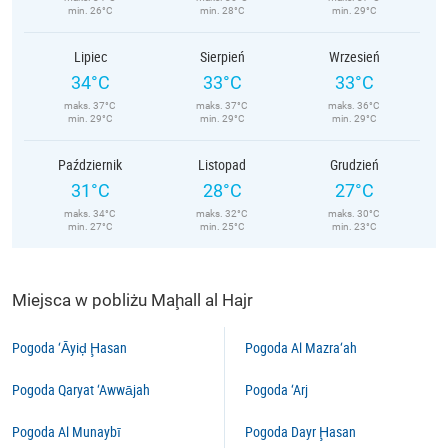
min. 26°C
min. 28°C
min. 29°C
Lipiec
Sierpień
Wrzesień
34°C
33°C
33°C
maks. 37°C
maks. 37°C
maks. 36°C
min. 29°C
min. 29°C
min. 29°C
Październik
Listopad
Grudzień
31°C
28°C
27°C
maks. 34°C
maks. 32°C
maks. 30°C
min. 27°C
min. 25°C
min. 23°C
Miejsca w pobliżu Maḩall al Hajr
Pogoda ‘Āyiḑ Ḩasan
Pogoda Al Mazra‘ah
Pogoda Qaryat ‘Awwājah
Pogoda ‘Arj
Pogoda Al Munaybī
Pogoda Dayr Ḩasan