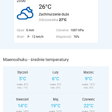
23:00
26°C
Zachmurzenie duże
Odczuwalna
27°C
Opad:
0 mm
Ciśnienie:
1007 hPa
Wiatr:
12 km/h
Wilgotność:
76%
Maenoshuku - średnie temperatury
Styczeń
Luty
Marzec
5°C
6°C
9°C
maks. 8°C
maks. 9°C
maks. 13°C
min. -1°C
min. 0°C
min. 4°C
Kwiecień
Maj
Czerwiec
14°C
19°C
22°C
maks. 18°C
maks. 22°C
maks. 25°C