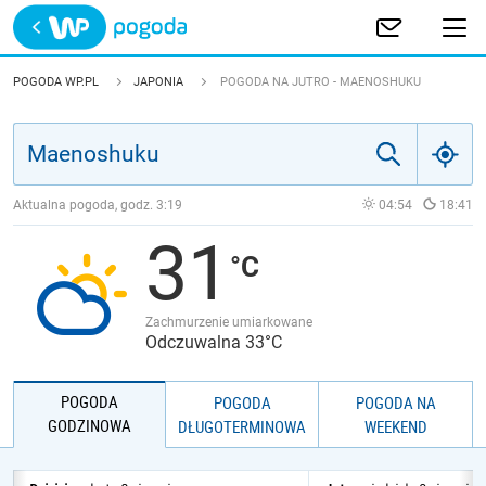
Trwa ładowanie
POLSKA
POGODA WP.PL
JAPONIA
POGODA NA JUTRO - MAENOSHUKU
EUROPA
ŚWIAT
Aktualna pogoda, godz.
3:19
04:54
18:41
31
JAKOŚĆ POWIETRZA
Zachmurzenie umiarkowane
Odczuwalna 33°C
POGODA
POGODA
POGODA NA
GODZINOWA
DŁUGOTERMINOWA
WEEKEND