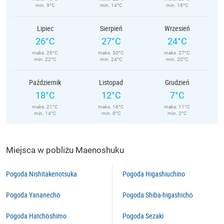
min. 9°C
min. 14°C
min. 18°C
Lipiec
Sierpień
Wrzesień
26°C
27°C
24°C
maks. 29°C
maks. 30°C
maks. 27°C
min. 22°C
min. 24°C
min. 20°C
Październik
Listopad
Grudzień
18°C
12°C
7°C
maks. 21°C
maks. 16°C
maks. 11°C
min. 14°C
min. 8°C
min. 2°C
Miejsca w pobliżu Maenoshuku
Pogoda Nishitakenotsuka
Pogoda Higashiuchino
Pogoda Yananechō
Pogoda Shiba-higashichō
Pogoda Hatchōshimo
Pogoda Sezaki