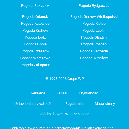
Pogoda Białystok
Pogoda Bydgoszcz
Pogoda Gdańsk
Pogoda Gorzów Wielkopolski
Pogoda Katowice
Pogoda Kielce
Pogoda Kraków
Pogoda Lublin
Pogoda Łódź
Pogoda Olsztyn
Pogoda Opole
Pogoda Poznań
Pogoda Rzeszów
Pogoda Szczecin
Pogoda Warszawa
Pogoda Wrocław
Pogoda Zakopane
© 1995-2026 Grupa WP
Reklama
O nas
Prywatność
Ustawienia prywatności
Regulamin
Mapa strony
Źródło danych: WeatherOnline
Pobieranie, zwielokrotnianie, przechowywanie lub jakiekolwiek inne