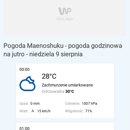
Pogoda Maenoshuku - pogoda godzinowa
na jutro
- niedziela 9 sierpnia
00:00
28°C
Zachmurzenie umiarkowane
Odczuwalna
30°C
Opad:
0 mm
Ciśnienie:
1007 hPa
Wiatr:
15 km/h
Wilgotność:
71%
01:00