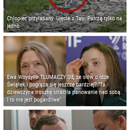
Chłopiec przyłapany. Ujęcia z Tatr. Patrzą tylko na
jedno
Ewa Woydyłło TŁUMACZY SIĘ ze słów o Idze
Świątek i pogrąża się jeszcze bardziej? "Ta
dziewczyna troszkę straciła panowanie nad sobą.
I to nie jest pogardliwe"