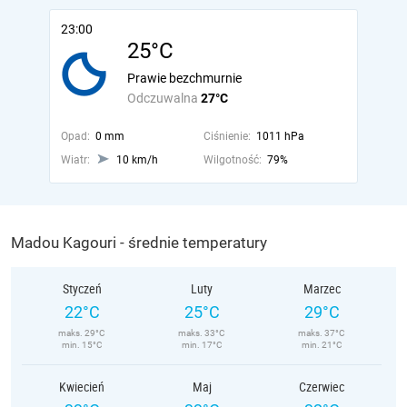
23:00
25°C
Prawie bezchmurnie
Odczuwalna
27°C
Opad:
0 mm
Ciśnienie:
1011 hPa
Wiatr:
10 km/h
Wilgotność:
79%
Madou Kagouri - średnie temperatury
Styczeń
Luty
Marzec
22°C
25°C
29°C
maks. 29°C
maks. 33°C
maks. 37°C
min. 15°C
min. 17°C
min. 21°C
Kwiecień
Maj
Czerwiec