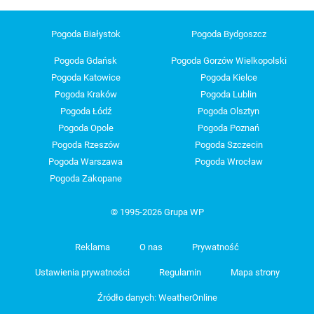
Pogoda Białystok
Pogoda Bydgoszcz
Pogoda Gdańsk
Pogoda Gorzów Wielkopolski
Pogoda Katowice
Pogoda Kielce
Pogoda Kraków
Pogoda Lublin
Pogoda Łódź
Pogoda Olsztyn
Pogoda Opole
Pogoda Poznań
Pogoda Rzeszów
Pogoda Szczecin
Pogoda Warszawa
Pogoda Wrocław
Pogoda Zakopane
© 1995-2026 Grupa WP
Reklama
O nas
Prywatność
Ustawienia prywatności
Regulamin
Mapa strony
Źródło danych: WeatherOnline