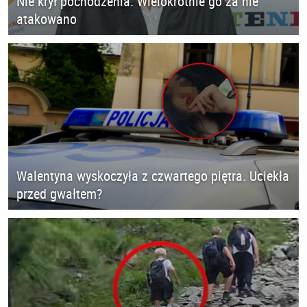
Nie krył pochodzenia. Wielokrotnie go za nie
atakowano
Walentyna wyskoczyła z czwartego piętra. Uciekła
przed gwałtem?