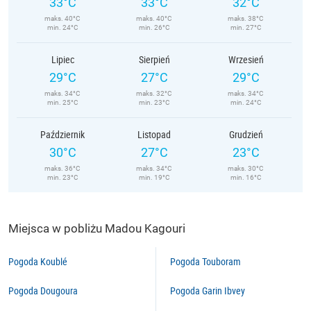
33°C
33°C
32°C
maks. 40°C
maks. 40°C
maks. 38°C
min. 24°C
min. 26°C
min. 27°C
Lipiec
Sierpień
Wrzesień
29°C
27°C
29°C
maks. 34°C
maks. 32°C
maks. 34°C
min. 25°C
min. 23°C
min. 24°C
Październik
Listopad
Grudzień
30°C
27°C
23°C
maks. 36°C
maks. 34°C
maks. 30°C
min. 23°C
min. 19°C
min. 16°C
Miejsca w pobliżu Madou Kagouri
Pogoda Koublé
Pogoda Touboram
Pogoda Dougoura
Pogoda Garin Ibvey