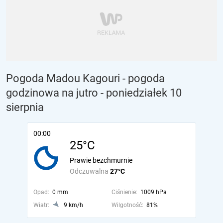
Pogoda Madou Kagouri - pogoda
godzinowa na jutro
- poniedziałek 10
sierpnia
00:00
25°C
Prawie bezchmurnie
Odczuwalna
27°C
Opad:
0 mm
Ciśnienie:
1009 hPa
Wiatr:
9 km/h
Wilgotność:
81%