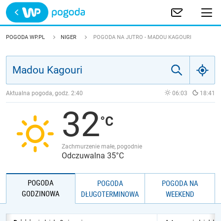
Trwa ładowanie
POLSKA
POGODA WP.PL
NIGER
POGODA NA JUTRO - MADOU KAGOURI
EUROPA
ŚWIAT
Aktualna pogoda, godz.
2:40
06:03
18:41
32
JAKOŚĆ POWIETRZA
Zachmurzenie małe, pogodnie
Odczuwalna 35°C
POGODA
POGODA
POGODA NA
GODZINOWA
DŁUGOTERMINOWA
WEEKEND