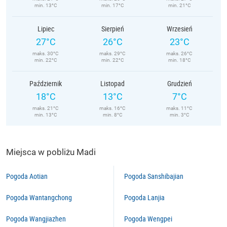
min. 13°C
min. 17°C
min. 21°C
Lipiec
Sierpień
Wrzesień
27°C
26°C
23°C
maks. 30°C
maks. 29°C
maks. 26°C
min. 22°C
min. 22°C
min. 18°C
Październik
Listopad
Grudzień
18°C
13°C
7°C
maks. 21°C
maks. 16°C
maks. 11°C
min. 13°C
min. 8°C
min. 3°C
Miejsca w pobliżu Madi
Pogoda Aotian
Pogoda Sanshibajian
Pogoda Wantangchong
Pogoda Lanjia
Pogoda Wangjiazhen
Pogoda Wengpei