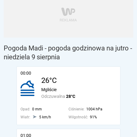
Pogoda Madi - pogoda godzinowa na jutro
-
niedziela 9 sierpnia
00:00
26°C
Mgliście
Odczuwalna
28°C
Opad:
0 mm
Ciśnienie:
1004 hPa
Wiatr:
5 km/h
Wilgotność:
91%
01:00