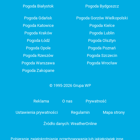
Pogoda Białystok
Pogoda Bydgoszcz
Pogoda Gdańsk
Pogoda Gorzów Wielkopolski
Pogoda Katowice
Pogoda Kielce
Pogoda Kraków
Pogoda Lublin
Pogoda Łódź
Pogoda Olsztyn
Pogoda Opole
Pogoda Poznań
Pogoda Rzeszów
Pogoda Szczecin
Pogoda Warszawa
Pogoda Wrocław
Pogoda Zakopane
© 1995-2026 Grupa WP
Reklama
O nas
Prywatność
Ustawienia prywatności
Regulamin
Mapa strony
Źródło danych: WeatherOnline
Pobieranie, zwielokrotnianie, przechowywanie lub jakiekolwiek inne