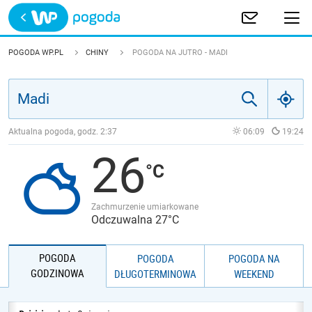
Trwa ładowanie
POLSKA
POGODA WP.PL
CHINY
POGODA NA JUTRO - MADI
EUROPA
ŚWIAT
Aktualna pogoda, godz.
2:37
06:09
19:24
26
JAKOŚĆ POWIETRZA
Zachmurzenie umiarkowane
Odczuwalna 27°C
POGODA
POGODA
POGODA NA
GODZINOWA
DŁUGOTERMINOWA
WEEKEND