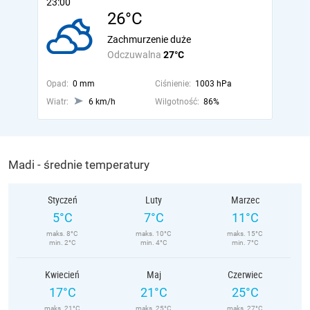
23:00
26°C
Zachmurzenie duże
Odczuwalna
27°C
Opad:
0 mm
Ciśnienie:
1003 hPa
Wiatr:
6 km/h
Wilgotność:
86%
Madi - średnie temperatury
Styczeń
Luty
Marzec
5°C
7°C
11°C
maks. 8°C
maks. 10°C
maks. 15°C
min. 2°C
min. 4°C
min. 7°C
Kwiecień
Maj
Czerwiec
17°C
21°C
25°C
maks. 21°C
maks. 25°C
maks. 27°C