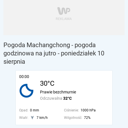
Pogoda Machangchong - pogoda
godzinowa na jutro
- poniedziałek 10
sierpnia
00:00
30°C
Prawie bezchmurnie
Odczuwalna
32°C
Opad:
0 mm
Ciśnienie:
1000 hPa
Wiatr:
7 km/h
Wilgotność:
72%