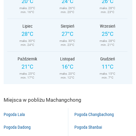
20°C
24°C
26°C
maks. 23°C
maks. 26°C
maks. 28°C
min. 16°C
min. 20°C
min. 23°C
Lipiec
Sierpień
Wrzesień
28°C
27°C
25°C
maks. 30°C
maks. 30°C
maks. 28°C
min. 24°C
min. 23°C
min. 21°C
Październik
Listopad
Grudzień
21°C
16°C
11°C
maks. 25°C
maks. 20°C
maks. 15°C
min. 17°C
min. 12°C
min. 7°C
Miejsca w pobliżu Machangchong
Pogoda Lala
Pogoda Changbachong
Pogoda Dadong
Pogoda Shanbai