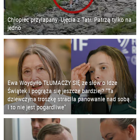
Chłopiec przyłapany. Ujęcia z Tatr. Patrzą tylko na
jedno
Ewa Woydyłło TŁUMACZY SIĘ ze słów o Idze
Świątek i pogrąża się jeszcze bardziej? "Ta
dziewczyna troszkę straciła panowanie nad sobą.
I to nie jest pogardliwe"