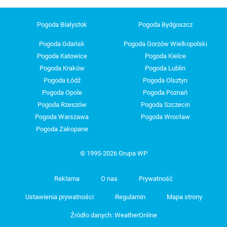
Pogoda Białystok
Pogoda Bydgoszcz
Pogoda Gdańsk
Pogoda Gorzów Wielkopolski
Pogoda Katowice
Pogoda Kielce
Pogoda Kraków
Pogoda Lublin
Pogoda Łódź
Pogoda Olsztyn
Pogoda Opole
Pogoda Poznań
Pogoda Rzeszów
Pogoda Szczecin
Pogoda Warszawa
Pogoda Wrocław
Pogoda Zakopane
© 1995-2026 Grupa WP
Reklama
O nas
Prywatność
Ustawienia prywatności
Regulamin
Mapa strony
Źródło danych: WeatherOnline