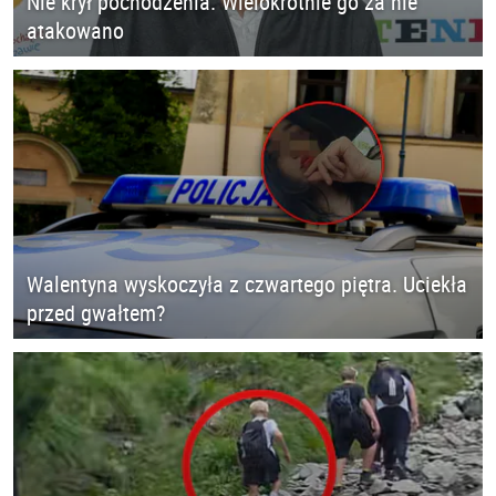
Nie krył pochodzenia. Wielokrotnie go za nie
atakowano
Walentyna wyskoczyła z czwartego piętra. Uciekła
przed gwałtem?