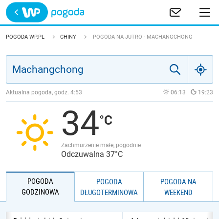
Trwa ładowanie
POLSKA
POGODA WP.PL
CHINY
POGODA NA JUTRO - MACHANGCHONG
EUROPA
ŚWIAT
Aktualna pogoda, godz.
4:53
06:13
19:23
34
JAKOŚĆ POWIETRZA
Zachmurzenie małe, pogodnie
Odczuwalna 37°C
POGODA
POGODA
POGODA NA
GODZINOWA
DŁUGOTERMINOWA
WEEKEND