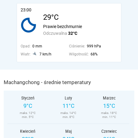
23:00
29°C
Prawie bezchmurnie
Odczuwalna
32°C
Opad:
0 mm
Ciśnienie:
999 hPa
Wiatr:
7 km/h
Wilgotność:
68%
Machangchong - średnie temperatury
Styczeń
Luty
Marzec
9°C
11°C
15°C
maks. 12°C
maks. 14°C
maks. 18°C
min. 5°C
min. 8°C
min. 11°C
Kwiecień
Maj
Czerwiec