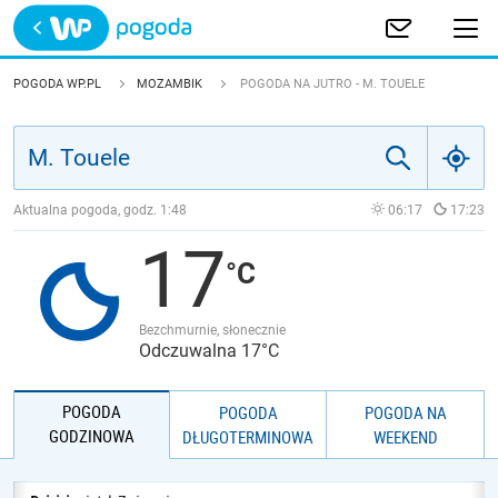
Trwa ładowanie
POLSKA
POGODA WP.PL
MOZAMBIK
POGODA NA JUTRO - M. TOUELE
EUROPA
ŚWIAT
Aktualna pogoda, godz.
1:48
06:17
17:23
17
JAKOŚĆ POWIETRZA
Bezchmurnie, słonecznie
Odczuwalna 17°C
POGODA
POGODA
POGODA NA
GODZINOWA
DŁUGOTERMINOWA
WEEKEND