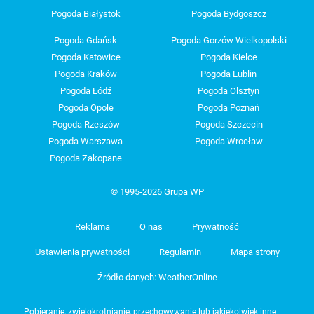
Pogoda Białystok
Pogoda Bydgoszcz
Pogoda Gdańsk
Pogoda Gorzów Wielkopolski
Pogoda Katowice
Pogoda Kielce
Pogoda Kraków
Pogoda Lublin
Pogoda Łódź
Pogoda Olsztyn
Pogoda Opole
Pogoda Poznań
Pogoda Rzeszów
Pogoda Szczecin
Pogoda Warszawa
Pogoda Wrocław
Pogoda Zakopane
© 1995-2026 Grupa WP
Reklama
O nas
Prywatność
Ustawienia prywatności
Regulamin
Mapa strony
Źródło danych: WeatherOnline
Pobieranie, zwielokrotnianie, przechowywanie lub jakiekolwiek inne