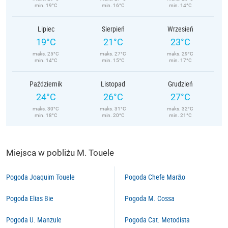
min. 19°C
min. 16°C
min. 14°C
Lipiec
Sierpień
Wrzesień
19°C
21°C
23°C
maks. 25°C
maks. 27°C
maks. 29°C
min. 14°C
min. 15°C
min. 17°C
Październik
Listopad
Grudzień
24°C
26°C
27°C
maks. 30°C
maks. 31°C
maks. 32°C
min. 18°C
min. 20°C
min. 21°C
Miejsca w pobliżu M. Touele
Pogoda Joaquim Touele
Pogoda Chefe Marão
Pogoda Elias Bie
Pogoda M. Cossa
Pogoda U. Manzule
Pogoda Cat. Metodista