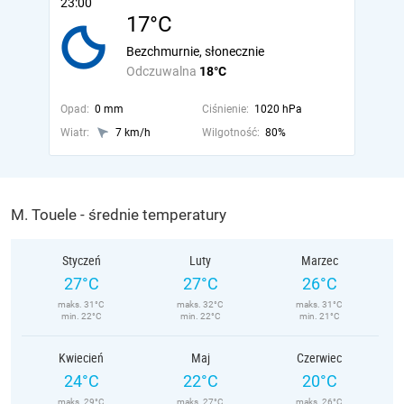
23:00
17°C
Bezchmurnie, słonecznie
Odczuwalna
18°C
Opad:
0 mm
Ciśnienie:
1020 hPa
Wiatr:
7 km/h
Wilgotność:
80%
M. Touele - średnie temperatury
Styczeń
Luty
Marzec
27°C
27°C
26°C
maks. 31°C
maks. 32°C
maks. 31°C
min. 22°C
min. 22°C
min. 21°C
Kwiecień
Maj
Czerwiec
24°C
22°C
20°C
maks. 29°C
maks. 27°C
maks. 26°C