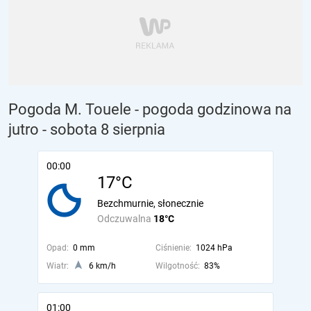
Pogoda M. Touele - pogoda godzinowa na
jutro
- sobota 8 sierpnia
00:00
17°C
Bezchmurnie, słonecznie
Odczuwalna
18°C
Opad:
0 mm
Ciśnienie:
1024 hPa
Wiatr:
6 km/h
Wilgotność:
83%
01:00