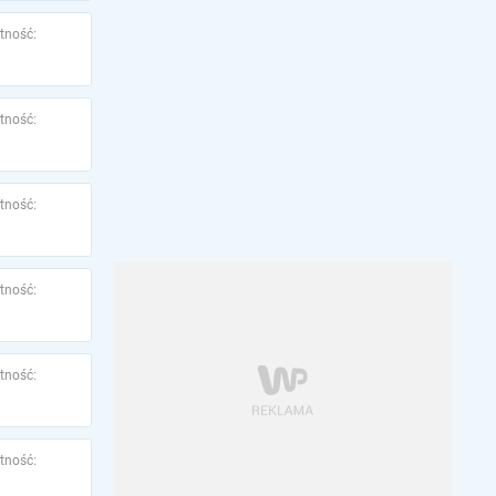
tność:
tność:
tność:
tność:
tność:
tność: