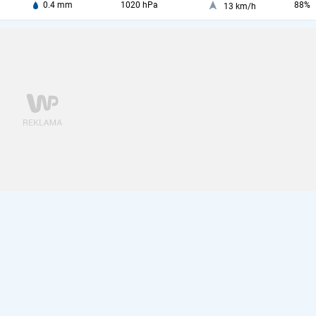
0.4 mm
1020 hPa
88%
13 km/h