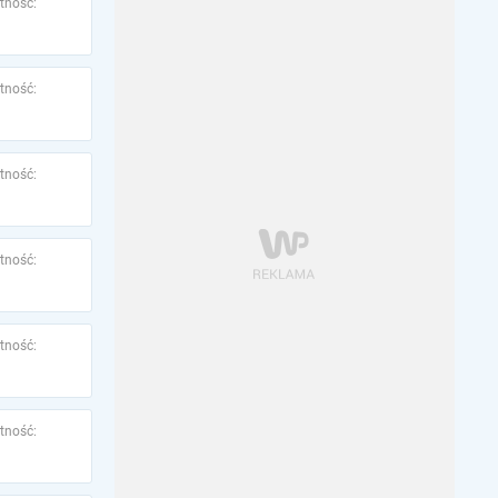
tność:
tność:
tność:
tność:
tność:
tność: