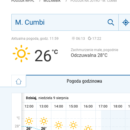
POGODA WP.PL
MOZAMBIK
POGODA NA JUTRO - M. CUMBI
Aktualna pogoda, godz.
11:59
06:13
17:22
26
Zachmurzenie małe, pogodnie
Odczuwalna 28°C
Pogoda godzinowa
°C
28°