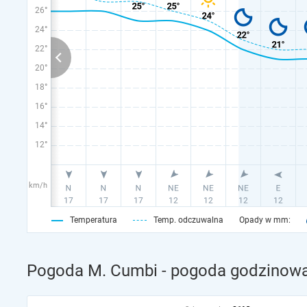
26°
24°
22°
20°
18°
16°
14°
12°
km/h
Temperatura
Temp. odczuwalna
Opady w mm:
Pogoda M. Cumbi - pogoda godzinowa 