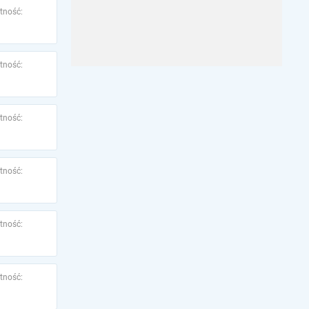
tność:
tność:
tność:
tność:
tność:
tność: