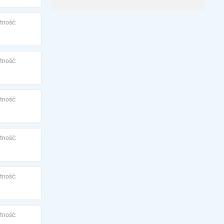
tność:
tność:
tność:
tność:
tność:
tność: