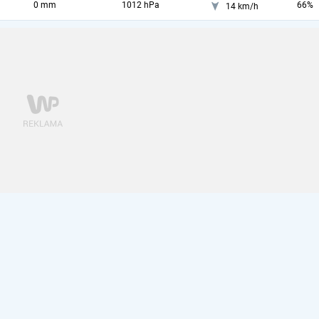
0 mm
1012 hPa
66%
14 km/h