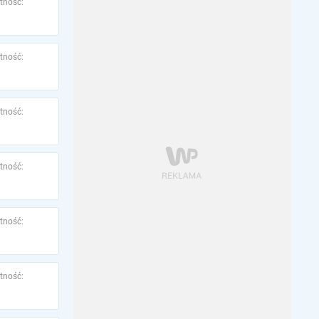
tność:
tność:
tność:
tność:
tność:
tność: