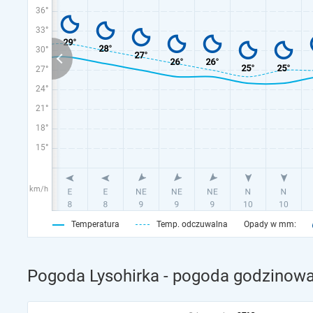
36°
33°
30°
27°
24°
21°
18°
15°
km/h
Temperatura
Temp. odczuwalna
Opady w mm:
Pogoda Lysohirka - pogoda godzinowa 