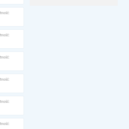
tność:
tność:
tność:
tność:
tność:
tność: