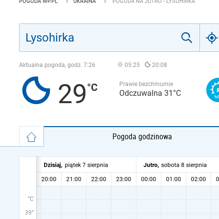
POGODA WP.PL
UKRAINA
POGODA NA JUTRO - LYSOHIRKA
Aktualna pogoda, godz.
7:26
05:25
20:08
29
Prawie bezchmurnie
Odczuwalna 31°C
Pogoda godzinowa
°C
39°