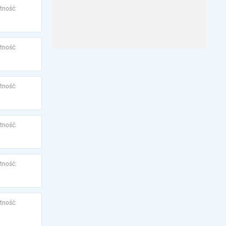
tność:
tność:
tność:
tność:
tność:
tność: