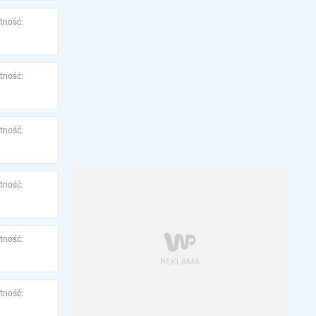
tność:
tność:
tność:
tność:
tność:
tność: