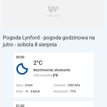
Pogoda Lynford - pogoda godzinowa na
jutro
- sobota 8 sierpnia
00:00
2°C
Bezchmurnie, słonecznie
Odczuwalna
2°C
Opad:
0 mm
Ciśnienie:
1022 hPa
Wiatr:
3 km/h
Wilgotność:
77%
01:00