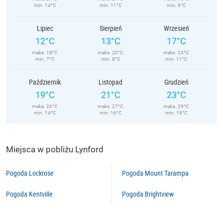
min. 14°C
min. 11°C
min. 9°C
Lipiec
Sierpień
Wrzesień
12°C
13°C
17°C
maks. 18°C
maks. 20°C
maks. 24°C
min. 7°C
min. 8°C
min. 11°C
Październik
Listopad
Grudzień
19°C
21°C
23°C
maks. 26°C
maks. 27°C
maks. 29°C
min. 14°C
min. 16°C
min. 18°C
Miejsca w pobliżu Lynford
Pogoda Lockrose
Pogoda Mount Tarampa
Pogoda Kentville
Pogoda Brightview