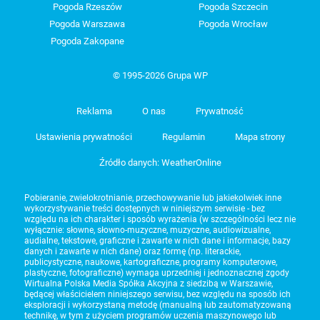
Pogoda Rzeszów
Pogoda Szczecin
Pogoda Warszawa
Pogoda Wrocław
Pogoda Zakopane
© 1995-2026 Grupa WP
Reklama
O nas
Prywatność
Ustawienia prywatności
Regulamin
Mapa strony
Źródło danych: WeatherOnline
Pobieranie, zwielokrotnianie, przechowywanie lub jakiekolwiek inne
wykorzystywanie treści dostępnych w niniejszym serwisie - bez
względu na ich charakter i sposób wyrażenia (w szczególności lecz nie
wyłącznie: słowne, słowno-muzyczne, muzyczne, audiowizualne,
audialne, tekstowe, graficzne i zawarte w nich dane i informacje, bazy
danych i zawarte w nich dane) oraz formę (np. literackie,
publicystyczne, naukowe, kartograficzne, programy komputerowe,
plastyczne, fotograficzne) wymaga uprzedniej i jednoznacznej zgody
Wirtualna Polska Media Spółka Akcyjna z siedzibą w Warszawie,
będącej właścicielem niniejszego serwisu, bez względu na sposób ich
eksploracji i wykorzystaną metodę (manualną lub zautomatyzowaną
technikę, w tym z użyciem programów uczenia maszynowego lub