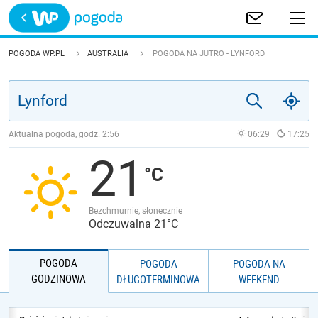
Trwa ładowanie
POLSKA
POGODA WP.PL
AUSTRALIA
POGODA NA JUTRO - LYNFORD
EUROPA
ŚWIAT
Aktualna pogoda, godz.
2:56
06:29
17:25
21
JAKOŚĆ POWIETRZA
Bezchmurnie, słonecznie
Odczuwalna 21°C
POGODA
POGODA
POGODA NA
GODZINOWA
DŁUGOTERMINOWA
WEEKEND