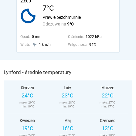
23:00
7°C
Prawie bezchmurnie
Odczuwalna
9°C
Opad:
0 mm
Ciśnienie:
1022 hPa
Wiatr:
1 km/h
Wilgotność:
94%
Lynford - średnie temperatury
Styczeń
Luty
Marzec
24°C
23°C
22°C
maks. 29°C
maks. 28°C
maks. 27°C
min. 19°C
min. 19°C
min. 17°C
Kwiecień
Maj
Czerwiec
19°C
16°C
13°C
maks. 24°C
maks. 21°C
maks. 18°C