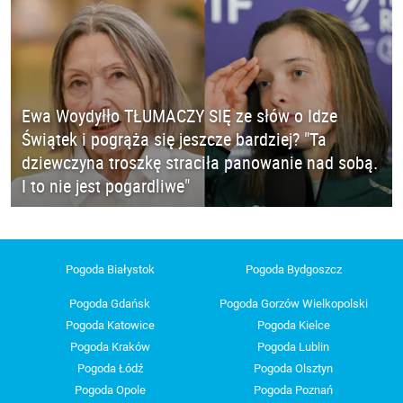
Ewa Woydyłło TŁUMACZY SIĘ ze słów o Idze
Świątek i pogrąża się jeszcze bardziej? "Ta
dziewczyna troszkę straciła panowanie nad sobą.
I to nie jest pogardliwe"
Pogoda Białystok
Pogoda Bydgoszcz
Pogoda Gdańsk
Pogoda Gorzów Wielkopolski
Pogoda Katowice
Pogoda Kielce
Pogoda Kraków
Pogoda Lublin
Pogoda Łódź
Pogoda Olsztyn
Pogoda Opole
Pogoda Poznań