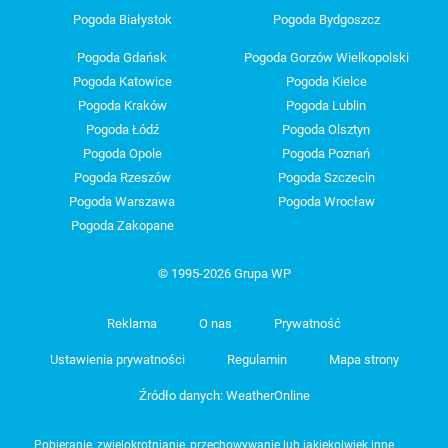
Pogoda Białystok
Pogoda Bydgoszcz
Pogoda Gdańsk
Pogoda Gorzów Wielkopolski
Pogoda Katowice
Pogoda Kielce
Pogoda Kraków
Pogoda Lublin
Pogoda Łódź
Pogoda Olsztyn
Pogoda Opole
Pogoda Poznań
Pogoda Rzeszów
Pogoda Szczecin
Pogoda Warszawa
Pogoda Wrocław
Pogoda Zakopane
© 1995-2026 Grupa WP
Reklama
O nas
Prywatność
Ustawienia prywatności
Regulamin
Mapa strony
Źródło danych: WeatherOnline
Pobieranie, zwielokrotnianie, przechowywanie lub jakiekolwiek inne