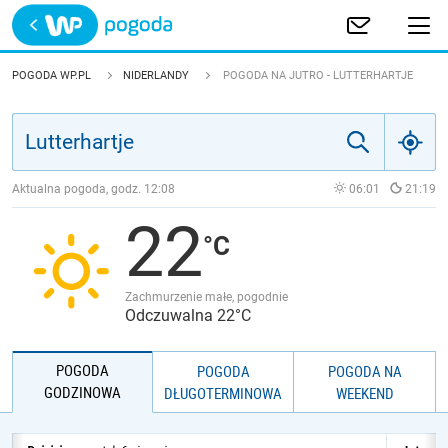
Trwa ładowanie
POLSKA
POGODA WP.PL
NIDERLANDY
POGODA NA JUTRO - LUTTERHARTJE
EUROPA
ŚWIAT
Aktualna pogoda, godz.
12:08
06:01
21:19
22
JAKOŚĆ POWIETRZA
Zachmurzenie małe, pogodnie
Odczuwalna 22°C
POGODA
POGODA
POGODA NA
GODZINOWA
DŁUGOTERMINOWA
WEEKEND