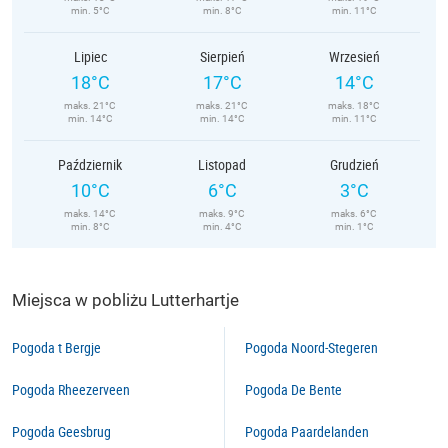
min. 5°C
min. 8°C
min. 11°C
Lipiec
Sierpień
Wrzesień
18°C
17°C
14°C
maks. 21°C
maks. 21°C
maks. 18°C
min. 14°C
min. 14°C
min. 11°C
Październik
Listopad
Grudzień
10°C
6°C
3°C
maks. 14°C
maks. 9°C
maks. 6°C
min. 8°C
min. 4°C
min. 1°C
Miejsca w pobliżu Lutterhartje
Pogoda t Bergje
Pogoda Noord-Stegeren
Pogoda Rheezerveen
Pogoda De Bente
Pogoda Geesbrug
Pogoda Paardelanden