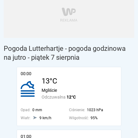
Pogoda Lutterhartje - pogoda godzinowa
na jutro
- piątek 7 sierpnia
00:00
13°C
Mgliście
Odczuwalna
12°C
Opad:
0 mm
Ciśnienie:
1023 hPa
Wiatr:
9 km/h
Wilgotność:
95%
01:00