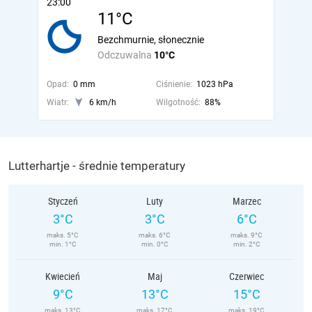
23:00
11°C
Bezchmurnie, słonecznie
Odczuwalna
10°C
Opad:
0 mm
Ciśnienie:
1023 hPa
Wiatr:
6 km/h
Wilgotność:
88%
Lutterhartje - średnie temperatury
Styczeń
Luty
Marzec
3°C
3°C
6°C
maks. 5°C
maks. 6°C
maks. 9°C
min. 1°C
min. 0°C
min. 2°C
Kwiecień
Maj
Czerwiec
9°C
13°C
15°C
maks. 13°C
maks. 17°C
maks. 19°C