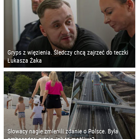
Gryps z więzienia. Śledczy chcą zajrzeć do teczki
Łukasza Żaka
Słowacy nagle zmienili zdanie o Polsce. Była