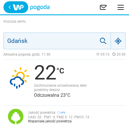
Trwa ładowanie
POLSKA
POGODA WP.PL
EUROPA
ŚWIAT
Aktualna pogoda, godz.
11:30
05:13
20:30
22
JAKOŚĆ POWIETRZA
Zachmurzenie umiarkowane, lekki
przelotny deszcz
Odczuwalna 23°C
Jakość powietrza:
CAIQ:
20
PM1:
9
PM2.5:
12
PM10:
13
Wspaniała jakość powietrza