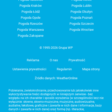
Pogoda Kraków
Pogoda Lublin
Pogoda Łódź
Pogoda Olsztyn
Pogoda Opole
Pogoda Poznań
Pogoda Rzeszów
Pogoda Szczecin
Pogoda Warszawa
Pogoda Wrocław
Pogoda Zakopane
© 1995-2026 Grupa WP
Reklama
O nas
Prywatność
Ustawienia prywatności
Regulamin
Mapa strony
Źródło danych: WeatherOnline
Pobieranie, zwielokrotnianie, przechowywanie lub jakiekolwiek inne
wykorzystywanie treści dostępnych w niniejszym serwisie - bez
względu na ich charakter i sposób wyrażenia (w szczególności lecz nie
wyłącznie: słowne, słowno-muzyczne, muzyczne, audiowizualne,
audialne, tekstowe, graficzne i zawarte w nich dane i informacje, bazy
danych i zawarte w nich dane) oraz formę (np. literackie,