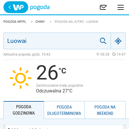
Trwa ładowanie
POLSKA
POGODA WP.PL
CHINY
POGODA NA JUTRO - LUOWAI
EUROPA
ŚWIAT
Aktualna pogoda, godz.
10:43
06:28
19:47
26
JAKOŚĆ POWIETRZA
Zachmurzenie małe, pogodnie
Odczuwalna 27°C
POGODA
POGODA
POGODA NA
GODZINOWA
DŁUGOTERMINOWA
WEEKEND