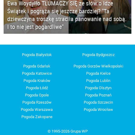
Ewa Woydyłło TŁUMACZY SIĘ ze słów o Idze
Świątek i pogrąża się jeszcze bardziej? "Ta
dziewczyna troszkę straciła panowanie nad sobą.
I to nie jest pogardliwe"
Pogoda Białystok
Pogoda Bydgoszcz
Pogoda Gdańsk
Pogoda Gorzów Wielkopolski
Pogoda Katowice
Pogoda Kielce
Pogoda Kraków
Pogoda Lublin
Pogoda Łódź
Pogoda Olsztyn
Pogoda Opole
Pogoda Poznań
Pogoda Rzeszów
Pogoda Szczecin
Pogoda Warszawa
Pogoda Wrocław
Pogoda Zakopane
© 1995-2026 Grupa WP