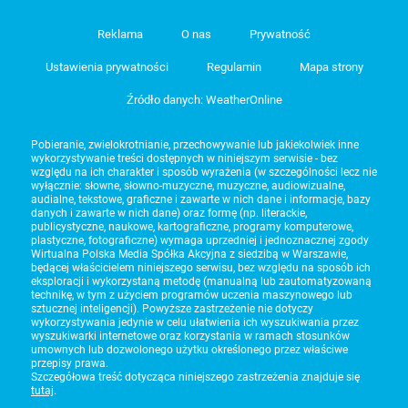
Reklama
O nas
Prywatność
Ustawienia prywatności
Regulamin
Mapa strony
Źródło danych: WeatherOnline
Pobieranie, zwielokrotnianie, przechowywanie lub jakiekolwiek inne
wykorzystywanie treści dostępnych w niniejszym serwisie - bez
względu na ich charakter i sposób wyrażenia (w szczególności lecz nie
wyłącznie: słowne, słowno-muzyczne, muzyczne, audiowizualne,
audialne, tekstowe, graficzne i zawarte w nich dane i informacje, bazy
danych i zawarte w nich dane) oraz formę (np. literackie,
publicystyczne, naukowe, kartograficzne, programy komputerowe,
plastyczne, fotograficzne) wymaga uprzedniej i jednoznacznej zgody
Wirtualna Polska Media Spółka Akcyjna z siedzibą w Warszawie,
będącej właścicielem niniejszego serwisu, bez względu na sposób ich
eksploracji i wykorzystaną metodę (manualną lub zautomatyzowaną
technikę, w tym z użyciem programów uczenia maszynowego lub
sztucznej inteligencji). Powyższe zastrzeżenie nie dotyczy
wykorzystywania jedynie w celu ułatwienia ich wyszukiwania przez
wyszukiwarki internetowe oraz korzystania w ramach stosunków
umownych lub dozwolonego użytku określonego przez właściwe
przepisy prawa.
Szczegółowa treść dotycząca niniejszego zastrzeżenia znajduje się
tutaj
.