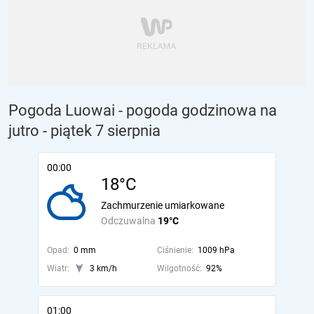
Pogoda Luowai - pogoda godzinowa na
jutro
- piątek 7 sierpnia
00:00
18°C
Zachmurzenie umiarkowane
Odczuwalna
19°C
Opad:
0 mm
Ciśnienie:
1009 hPa
Wiatr:
3 km/h
Wilgotność:
92%
01:00