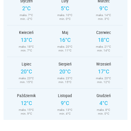
Styczeń
Luty
Marzec
2°C
5°C
9°C
maks. 7°C
maks. 10°C
maks. 14°C
min. -2°C
min. 0°C
min. 3°C
Kwiecień
Maj
Czerwiec
13°C
16°C
18°C
maks. 18°C
maks. 20°C
maks. 21°C
min. 7°C
min. 11°C
min. 14°C
Lipiec
Sierpień
Wrzesień
20°C
20°C
17°C
maks. 23°C
maks. 23°C
maks. 20°C
min. 15°C
min. 15°C
min. 12°C
Październik
Listopad
Grudzień
12°C
9°C
4°C
maks. 15°C
maks. 13°C
maks. 8°C
min. 9°C
min. 4°C
min. 0°C