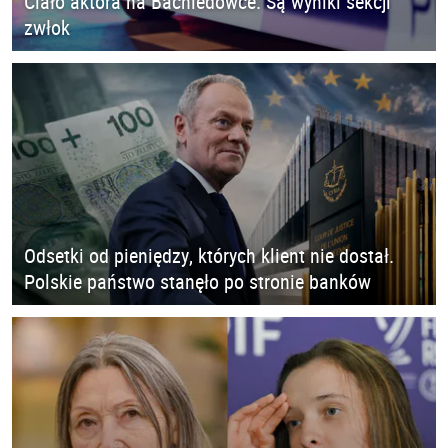
Ciało aktora na Bachledówce. Są wyniki sekcji
zwłok
Odsetki od pieniędzy, których klient nie dostał.
Polskie państwo stanęło po stronie banków