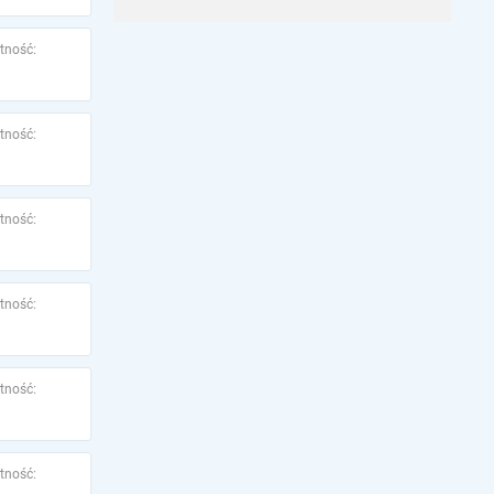
tność:
tność:
tność:
tność:
tność:
tność: