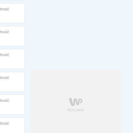
tność:
tność:
tność:
tność:
tność:
tność: