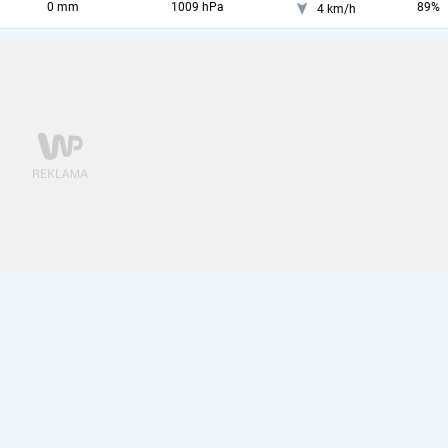
0 mm
1009 hPa
89%
4 km/h