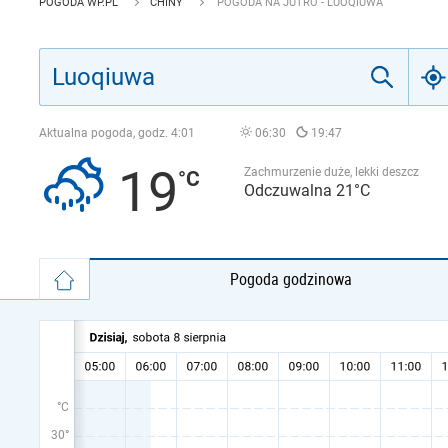
POGODA WP.PL
CHINY
POGODA NA JUTRO - LUOQIUWA
Aktualna pogoda, godz.
4:01
06:30
19:47
19
Zachmurzenie duże, lekki deszcz
Odczuwalna 21°C
Pogoda godzinowa
°C
30°