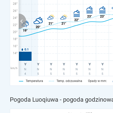
28°
26°
24°
22°
20°
18°
16°
14°
km/h
Temperatura
Temp. odczuwalna
Opady w mm:
Pogoda Luoqiuwa - pogoda godzinowa 