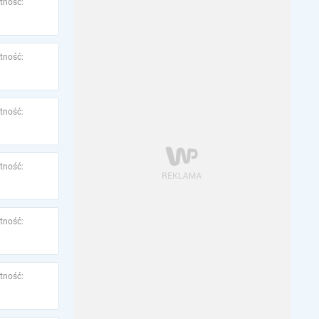
tność:
tność:
tność:
tność:
tność:
tność: