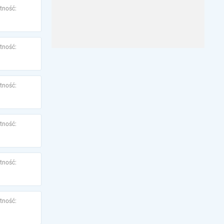
tność:
tność:
tność:
tność:
tność:
tność: