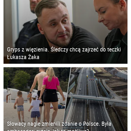
Gryps z więzienia. Śledczy chcą zajrzeć do teczki
Łukasza Żaka
Słowacy nagle zmienili zdanie o Polsce. Była