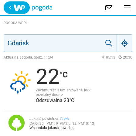
Trwa ładowanie
POLSKA
POGODA WP.PL
EUROPA
ŚWIAT
Aktualna pogoda, godz.
11:34
05:13
20:30
22
JAKOŚĆ POWIETRZA
Zachmurzenie umiarkowane, lekki
przelotny deszcz
Odczuwalna 23°C
Jakość powietrza:
CAIQ:
20
PM1:
9
PM2.5:
12
PM10:
13
Wspaniała jakość powietrza