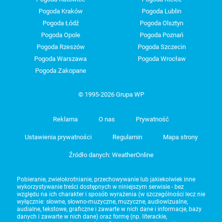
Pogoda Kraków
Pogoda Lublin
Pogoda Łódź
Pogoda Olsztyn
Pogoda Opole
Pogoda Poznań
Pogoda Rzeszów
Pogoda Szczecin
Pogoda Warszawa
Pogoda Wrocław
Pogoda Zakopane
© 1995-2026 Grupa WP
Reklama
O nas
Prywatność
Ustawienia prywatności
Regulamin
Mapa strony
Źródło danych: WeatherOnline
Pobieranie, zwielokrotnianie, przechowywanie lub jakiekolwiek inne
wykorzystywanie treści dostępnych w niniejszym serwisie - bez
względu na ich charakter i sposób wyrażenia (w szczególności lecz nie
wyłącznie: słowne, słowno-muzyczne, muzyczne, audiowizualne,
audialne, tekstowe, graficzne i zawarte w nich dane i informacje, bazy
danych i zawarte w nich dane) oraz formę (np. literackie,