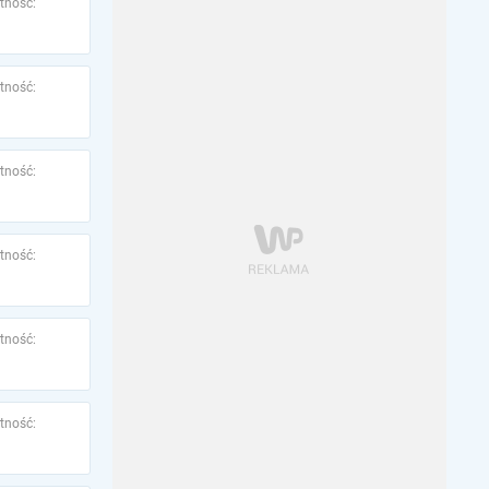
tność:
tność:
tność:
tność:
tność:
tność: