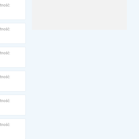
tność:
tność:
tność:
tność:
tność:
tność: