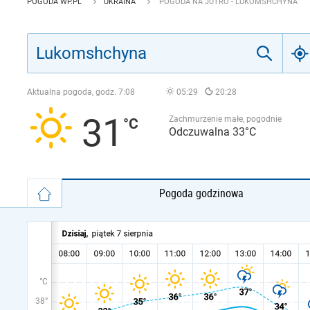
POGODA WP.PL
UKRAINA
POGODA NA JUTRO - LUKOMSHCHYNA
Aktualna pogoda, godz.
7:08
05:29
20:28
31
Zachmurzenie małe, pogodnie
Odczuwalna 33°C
Pogoda godzinowa
°C
38°