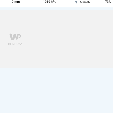
0 mm
1019 hPa
73%
6 km/h