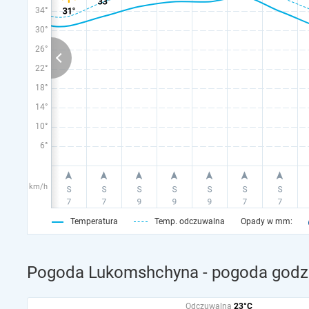
34°
30°
26°
22°
18°
14°
10°
6°
km/h
Temperatura
Temp. odczuwalna
Opady w mm:
Pogoda Lukomshchyna - pogoda godzi
Odczuwalna
23°C