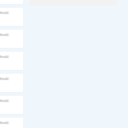
tność:
tność:
tność:
tność:
tność:
tność: