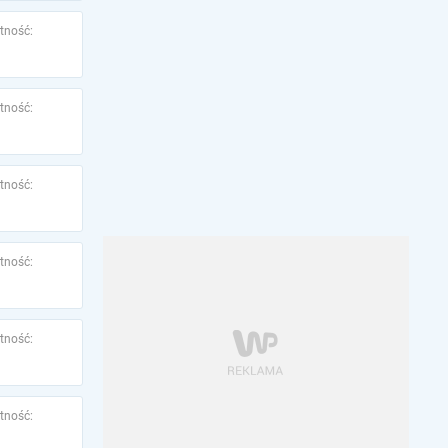
tność:
tność:
tność:
tność:
tność:
tność: