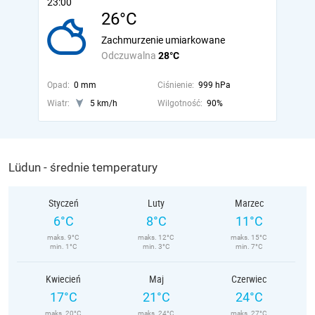
23:00
26°C
Zachmurzenie umiarkowane
Odczuwalna
28°C
Opad:
0 mm
Ciśnienie:
999 hPa
Wiatr:
5 km/h
Wilgotność:
90%
Lüdun - średnie temperatury
Styczeń
Luty
Marzec
6°C
8°C
11°C
maks. 9°C
maks. 12°C
maks. 15°C
min. 1°C
min. 3°C
min. 7°C
Kwiecień
Maj
Czerwiec
17°C
21°C
24°C
maks. 20°C
maks. 24°C
maks. 27°C