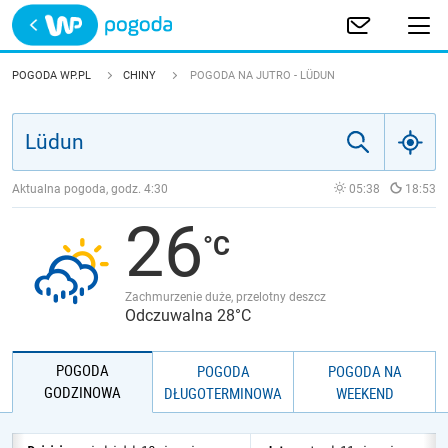
Trwa ładowanie
POLSKA
POGODA WP.PL
CHINY
POGODA NA JUTRO - LÜDUN
EUROPA
ŚWIAT
Aktualna pogoda, godz.
4:30
05:38
18:53
26
JAKOŚĆ POWIETRZA
Zachmurzenie duże, przelotny deszcz
Odczuwalna 28°C
POGODA
POGODA
POGODA NA
GODZINOWA
DŁUGOTERMINOWA
WEEKEND