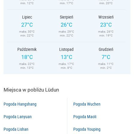
min. 12°C
min. 17°C
min. 20°C
Lipiec
Sierpień
Wrzesień
27°C
26°C
23°C
maks. 30°C
maks. 29°C
maks. 26°C
min. 22°C
min. 22°C
min. 19°C
Październik
Listopad
Grudzień
18°C
13°C
7°C
maks. 22°C
maks. 17°C
maks. 11°C
min. 13°C
min. 8°C
min. 2°C
Miejsca w pobliżu Lüdun
Pogoda Hangshang
Pogoda Wuchen
Pogoda Lanyuan
Pogoda Maoli
Pogoda Lishan
Pogoda Youping