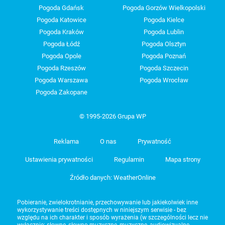
Pogoda Gdańsk
Pogoda Gorzów Wielkopolski
Pogoda Katowice
Pogoda Kielce
Pogoda Kraków
Pogoda Lublin
Pogoda Łódź
Pogoda Olsztyn
Pogoda Opole
Pogoda Poznań
Pogoda Rzeszów
Pogoda Szczecin
Pogoda Warszawa
Pogoda Wrocław
Pogoda Zakopane
© 1995-2026 Grupa WP
Reklama
O nas
Prywatność
Ustawienia prywatności
Regulamin
Mapa strony
Źródło danych: WeatherOnline
Pobieranie, zwielokrotnianie, przechowywanie lub jakiekolwiek inne
wykorzystywanie treści dostępnych w niniejszym serwisie - bez
względu na ich charakter i sposób wyrażenia (w szczególności lecz nie
wyłącznie: słowne, słowno-muzyczne, muzyczne, audiowizualne,