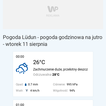
Pogoda Lüdun - pogoda godzinowa na jutro
- wtorek 11 sierpnia
00:00
26°C
Zachmurzenie duże, przelotny deszcz
Odczuwalna
28°C
Opad:
0.7 mm
Ciśnienie:
995 hPa
Wiatr:
4 km/h
Wilgotność:
94%
01:00