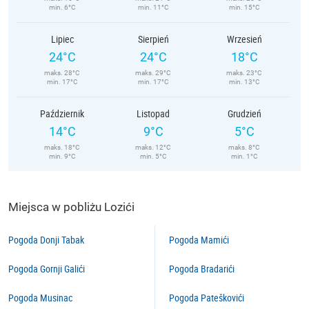
min. 6°C
min. 11°C
min. 15°C
Lipiec
Sierpień
Wrzesień
24°C
24°C
18°C
maks. 28°C
maks. 29°C
maks. 23°C
min. 17°C
min. 17°C
min. 13°C
Październik
Listopad
Grudzień
14°C
9°C
5°C
maks. 18°C
maks. 12°C
maks. 8°C
min. 9°C
min. 5°C
min. 1°C
Miejsca w pobliżu Lozići
Pogoda Donji Tabak
Pogoda Mamići
Pogoda Gornji Galići
Pogoda Bradarići
Pogoda Musinac
Pogoda Pateškovići