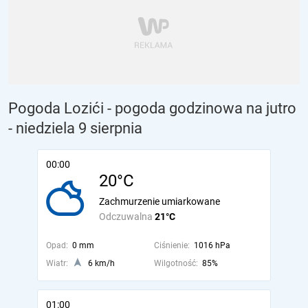
Pogoda Lozići - pogoda godzinowa na jutro
- niedziela 9 sierpnia
00:00
20°C
Zachmurzenie umiarkowane
Odczuwalna
21°C
Opad:
0 mm
Ciśnienie:
1016 hPa
Wiatr:
6 km/h
Wilgotność:
85%
01:00