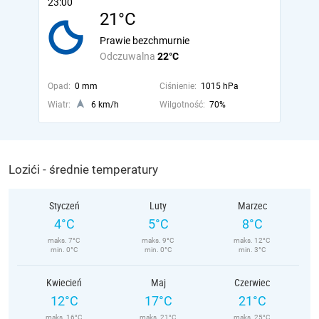
23:00
21°C
Prawie bezchmurnie
Odczuwalna
22°C
Opad:
0 mm
Ciśnienie:
1015 hPa
Wiatr:
6 km/h
Wilgotność:
70%
Lozići - średnie temperatury
Styczeń
Luty
Marzec
4°C
5°C
8°C
maks. 7°C
maks. 9°C
maks. 12°C
min. 0°C
min. 0°C
min. 3°C
Kwiecień
Maj
Czerwiec
12°C
17°C
21°C
maks. 16°C
maks. 21°C
maks. 25°C