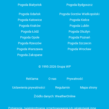
Pogoda Białystok
Pogoda Bydgoszcz
Pogoda Gdańsk
Pogoda Gorzów Wielkopolski
Pogoda Katowice
Pogoda Kielce
Pogoda Kraków
Pogoda Lublin
Pogoda Łódź
Pogoda Olsztyn
Pogoda Opole
Pogoda Poznań
Pogoda Rzeszów
Pogoda Szczecin
Pogoda Warszawa
Pogoda Wrocław
Pogoda Zakopane
© 1995-2026 Grupa WP
Reklama
O nas
Prywatność
Ustawienia prywatności
Regulamin
Mapa strony
Źródło danych: WeatherOnline
Pobieranie, zwielokrotnianie, przechowywanie lub jakiekolwiek inne