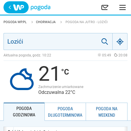
Trwa ładowanie
POLSKA
POGODA WP.PL
CHORWACJA
POGODA NA JUTRO - LOZIĆI
EUROPA
ŚWIAT
Aktualna pogoda, godz.
10:22
05:49
20:08
21
JAKOŚĆ POWIETRZA
Zachmurzenie umiarkowane
Odczuwalna 22°C
POGODA
POGODA
POGODA NA
GODZINOWA
DŁUGOTERMINOWA
WEEKEND