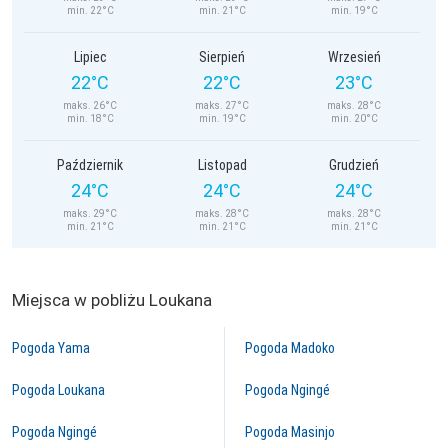
min. 22°C
min. 21°C
min. 19°C
Lipiec
Sierpień
Wrzesień
22°C
22°C
23°C
maks. 26°C
maks. 27°C
maks. 28°C
min. 18°C
min. 19°C
min. 20°C
Październik
Listopad
Grudzień
24°C
24°C
24°C
maks. 29°C
maks. 28°C
maks. 28°C
min. 21°C
min. 21°C
min. 21°C
Miejsca w pobliżu Loukana
Pogoda Yama
Pogoda Madoko
Pogoda Loukana
Pogoda Ngingé
Pogoda Ngingé
Pogoda Masinjo