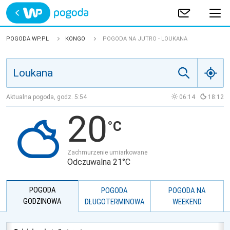
Trwa ładowanie
POLSKA
POGODA WP.PL
KONGO
POGODA NA JUTRO - LOUKANA
EUROPA
ŚWIAT
Aktualna pogoda, godz.
5:54
06:14
18:12
20
JAKOŚĆ POWIETRZA
Zachmurzenie umiarkowane
Odczuwalna 21°C
POGODA
POGODA
POGODA NA
GODZINOWA
DŁUGOTERMINOWA
WEEKEND