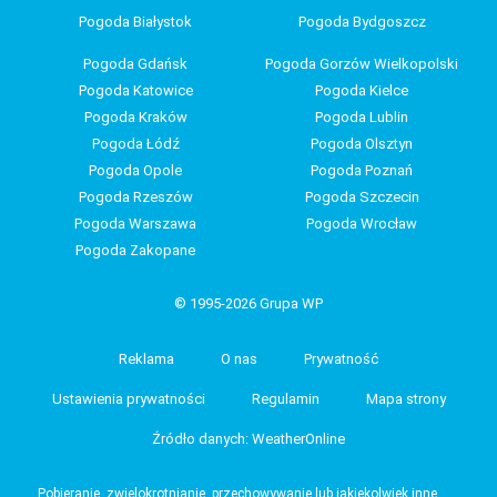
Pogoda Białystok
Pogoda Bydgoszcz
Pogoda Gdańsk
Pogoda Gorzów Wielkopolski
Pogoda Katowice
Pogoda Kielce
Pogoda Kraków
Pogoda Lublin
Pogoda Łódź
Pogoda Olsztyn
Pogoda Opole
Pogoda Poznań
Pogoda Rzeszów
Pogoda Szczecin
Pogoda Warszawa
Pogoda Wrocław
Pogoda Zakopane
© 1995-2026 Grupa WP
Reklama
O nas
Prywatność
Ustawienia prywatności
Regulamin
Mapa strony
Źródło danych: WeatherOnline
Pobieranie, zwielokrotnianie, przechowywanie lub jakiekolwiek inne