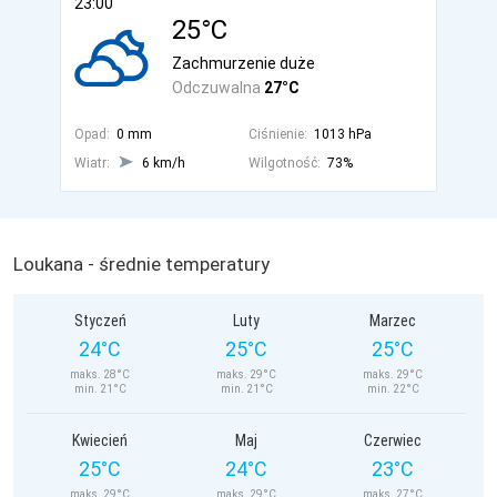
23:00
25°C
Zachmurzenie duże
Odczuwalna
27°C
Opad:
0 mm
Ciśnienie:
1013 hPa
Wiatr:
6 km/h
Wilgotność:
73%
Loukana - średnie temperatury
Styczeń
Luty
Marzec
24°C
25°C
25°C
maks. 28°C
maks. 29°C
maks. 29°C
min. 21°C
min. 21°C
min. 22°C
Kwiecień
Maj
Czerwiec
25°C
24°C
23°C
maks. 29°C
maks. 29°C
maks. 27°C