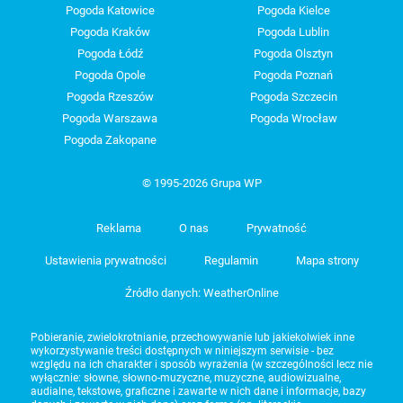
Pogoda Katowice
Pogoda Kielce
Pogoda Kraków
Pogoda Lublin
Pogoda Łódź
Pogoda Olsztyn
Pogoda Opole
Pogoda Poznań
Pogoda Rzeszów
Pogoda Szczecin
Pogoda Warszawa
Pogoda Wrocław
Pogoda Zakopane
© 1995-2026 Grupa WP
Reklama
O nas
Prywatność
Ustawienia prywatności
Regulamin
Mapa strony
Źródło danych: WeatherOnline
Pobieranie, zwielokrotnianie, przechowywanie lub jakiekolwiek inne
wykorzystywanie treści dostępnych w niniejszym serwisie - bez
względu na ich charakter i sposób wyrażenia (w szczególności lecz nie
wyłącznie: słowne, słowno-muzyczne, muzyczne, audiowizualne,
audialne, tekstowe, graficzne i zawarte w nich dane i informacje, bazy