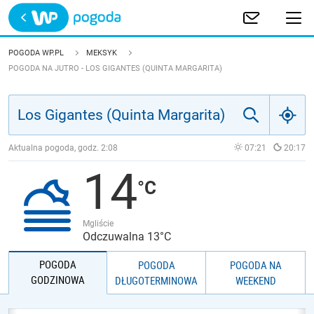
Trwa ładowanie
POLSKA
POGODA WP.PL
MEKSYK
POGODA NA JUTRO - LOS GIGANTES (QUINTA MARGARITA)
EUROPA
ŚWIAT
Aktualna pogoda, godz.
2:08
07:21
20:17
JAKOŚĆ POWIETRZA
14
Mgliście
Odczuwalna 13°C
POGODA
POGODA
POGODA NA
GODZINOWA
DŁUGOTERMINOWA
WEEKEND