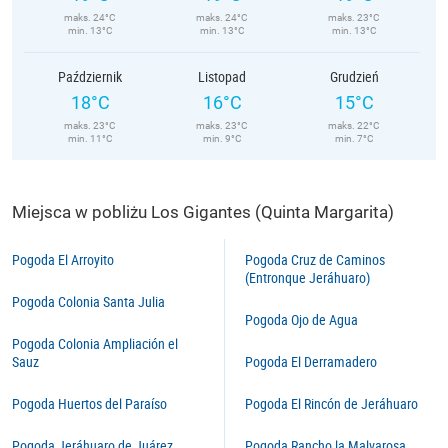
maks. 24°C
maks. 24°C
maks. 23°C
min. 13°C
min. 13°C
min. 13°C
Październik
Listopad
Grudzień
18°C
16°C
15°C
maks. 23°C
maks. 23°C
maks. 22°C
min. 11°C
min. 9°C
min. 7°C
Miejsca w pobliżu Los Gigantes (Quinta Margarita)
Pogoda El Arroyito
Pogoda Cruz de Caminos
(Entronque Jeráhuaro)
Pogoda Colonia Santa Julia
Pogoda Ojo de Agua
Pogoda Colonia Ampliación el
Sauz
Pogoda El Derramadero
Pogoda Huertos del Paraíso
Pogoda El Rincón de Jeráhuaro
Pogoda Jeráhuaro de Juárez
Pogoda Rancho la Malvarosa