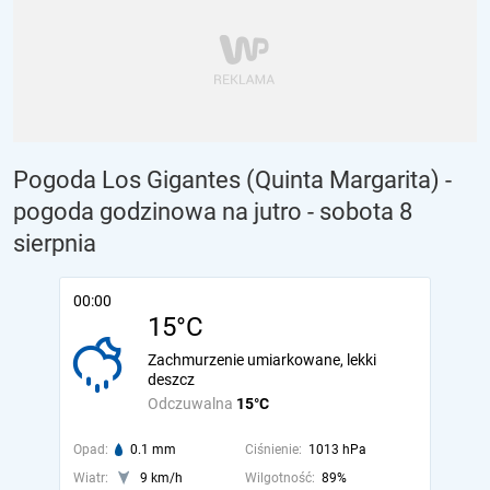
Pogoda Los Gigantes (Quinta Margarita) -
pogoda godzinowa na jutro
- sobota 8
sierpnia
00:00
15°C
Zachmurzenie umiarkowane, lekki
deszcz
Odczuwalna
15°C
Opad:
0.1 mm
Ciśnienie:
1013 hPa
Wiatr:
9 km/h
Wilgotność:
89%