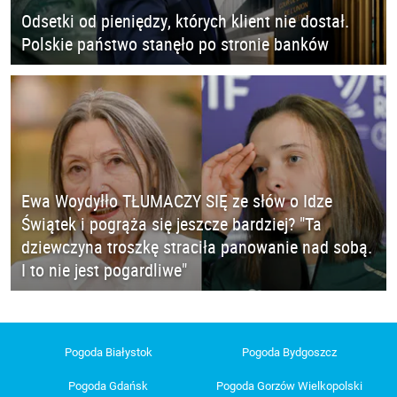
Odsetki od pieniędzy, których klient nie dostał.
Polskie państwo stanęło po stronie banków
Ewa Woydyłło TŁUMACZY SIĘ ze słów o Idze
Świątek i pogrąża się jeszcze bardziej? "Ta
dziewczyna troszkę straciła panowanie nad sobą.
I to nie jest pogardliwe"
Pogoda Białystok
Pogoda Bydgoszcz
Pogoda Gdańsk
Pogoda Gorzów Wielkopolski