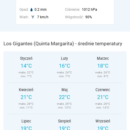
Opad:
0.2 mm
Ciśnienie:
1012 hPa
Wiatr:
7 km/h
Wilgotność:
90%
Los Gigantes (Quinta Margarita) - średnie temperatury
Styczeń
Luty
Marzec
14°C
16°C
18°C
maks. 22°C
maks. 24°C
maks. 26°C
min. 7°C
min. 7°C
min. 9°C
Kwiecień
Maj
Czerwiec
21°C
22°C
21°C
maks. 28°C
maks. 29°C
maks. 26°C
min. 11°C
min. 13°C
min. 14°C
Lipiec
Sierpień
Wrzesień
19°C
19°C
19°C