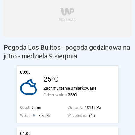
Pogoda Los Bulitos - pogoda godzinowa na
jutro
- niedziela 9 sierpnia
00:00
25°C
Zachmurzenie umiarkowane
Odczuwalna
26°C
Opad:
0 mm
Ciśnienie:
1011 hPa
Wiatr:
7 km/h
Wilgotność:
91%
01:00