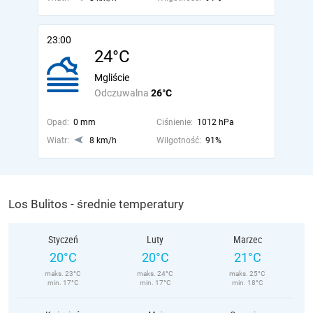
23:00
24°C
Mgliście
Odczuwalna
26°C
Opad:
0 mm
Ciśnienie:
1012 hPa
Wiatr:
8 km/h
Wilgotność:
91%
Los Bulitos - średnie temperatury
Styczeń
Luty
Marzec
20°C
20°C
21°C
maks. 23°C
maks. 24°C
maks. 25°C
min. 17°C
min. 17°C
min. 18°C