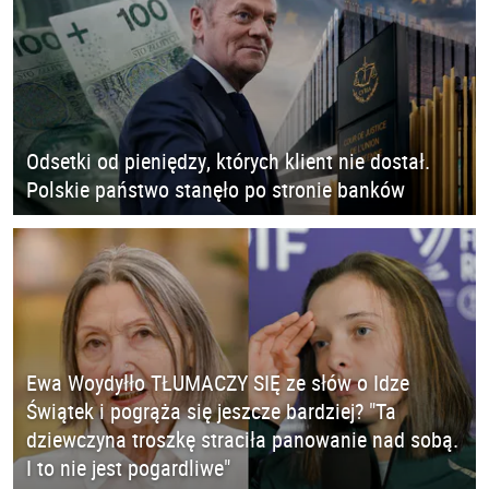
Odsetki od pieniędzy, których klient nie dostał.
Polskie państwo stanęło po stronie banków
Ewa Woydyłło TŁUMACZY SIĘ ze słów o Idze
Świątek i pogrąża się jeszcze bardziej? "Ta
dziewczyna troszkę straciła panowanie nad sobą.
I to nie jest pogardliwe"