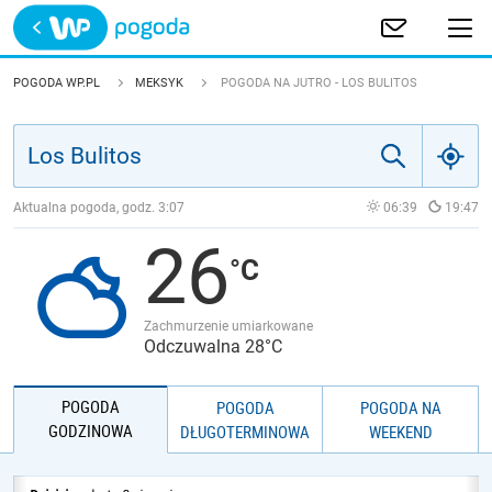
Trwa ładowanie
POLSKA
POGODA WP.PL
MEKSYK
POGODA NA JUTRO - LOS BULITOS
EUROPA
ŚWIAT
Aktualna pogoda, godz.
3:07
06:39
19:47
26
JAKOŚĆ POWIETRZA
Zachmurzenie umiarkowane
Odczuwalna 28°C
POGODA
POGODA
POGODA NA
GODZINOWA
DŁUGOTERMINOWA
WEEKEND