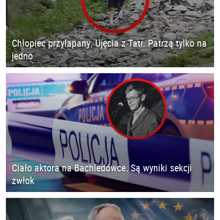
Chłopiec przyłapany. Ujęcia z Tatr. Patrzą tylko na
jedno
Ciało aktora na Bachledówce. Są wyniki sekcji
zwłok