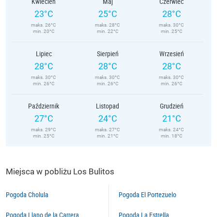
Kwiecień
Maj
Czerwiec
23°C
25°C
28°C
maks. 26°C
maks. 28°C
maks. 30°C
min. 20°C
min. 22°C
min. 25°C
Lipiec
Sierpień
Wrzesień
28°C
28°C
28°C
maks. 30°C
maks. 30°C
maks. 30°C
min. 26°C
min. 26°C
min. 26°C
Październik
Listopad
Grudzień
27°C
24°C
21°C
maks. 29°C
maks. 27°C
maks. 24°C
min. 25°C
min. 21°C
min. 18°C
Miejsca w pobliżu Los Bulitos
Pogoda Cholula
Pogoda El Portezuelo
Pogoda Llano de la Carrera
Pogoda La Estrella