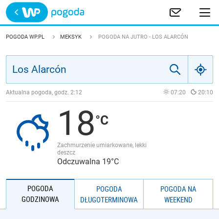
Trwa ładowanie
POLSKA
POGODA WP.PL
MEKSYK
POGODA NA JUTRO - LOS ALARCÓN
EUROPA
ŚWIAT
Aktualna pogoda, godz.
2:12
07:20
20:10
18
JAKOŚĆ POWIETRZA
Zachmurzenie umiarkowane, lekki
deszcz
Odczuwalna 19°C
POGODA
POGODA
POGODA NA
GODZINOWA
DŁUGOTERMINOWA
WEEKEND