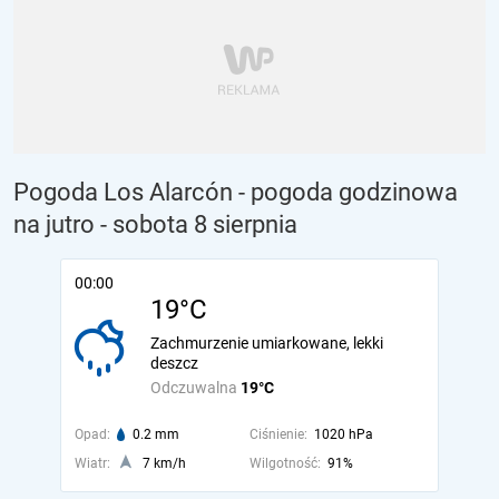
Pogoda Los Alarcón - pogoda godzinowa
na jutro
- sobota 8 sierpnia
00:00
19°C
Zachmurzenie umiarkowane, lekki
deszcz
Odczuwalna
19°C
Opad:
0.2 mm
Ciśnienie:
1020 hPa
Wiatr:
7 km/h
Wilgotność:
91%