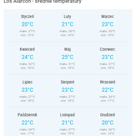
Los Alarcón - średnie temperatury
Styczeń
Luty
Marzec
20°C
21°C
23°C
maks. 27°C
maks. 28°C
maks. 30°C
min. 13°C
min. 14°C
min. 15°C
Kwiecień
Maj
Czerwiec
24°C
25°C
23°C
maks. 32°C
maks. 31°C
maks. 27°C
min. 16°C
min. 18°C
min. 18°C
Lipiec
Sierpień
Wrzesień
23°C
23°C
22°C
maks. 27°C
maks. 27°C
maks. 26°C
min. 18°C
min. 18°C
min. 17°C
Październik
Listopad
Grudzień
22°C
21°C
20°C
maks. 26°C
maks. 27°C
maks. 26°C
min. 17°C
min. 15°C
min. 14°C