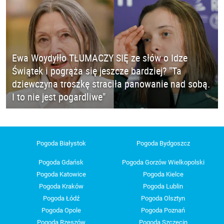
Ewa Woydyłło TŁUMACZY SIĘ ze słów o Idze
Świątek i pogrąża się jeszcze bardziej? "Ta
dziewczyna troszkę straciła panowanie nad sobą.
I to nie jest pogardliwe"
Pogoda Białystok
Pogoda Bydgoszcz
Pogoda Gdańsk
Pogoda Gorzów Wielkopolski
Pogoda Katowice
Pogoda Kielce
Pogoda Kraków
Pogoda Lublin
Pogoda Łódź
Pogoda Olsztyn
Pogoda Opole
Pogoda Poznań
Pogoda Rzeszów
Pogoda Szczecin