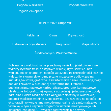
Pogoda Warszawa
Pogoda Wrocław
Pogoda Zakopane
© 1995-2026 Grupa WP
Reklama
O nas
Prywatność
Ustawienia prywatności
Regulamin
Mapa strony
Źródło danych: WeatherOnline
Pobieranie, zwielokrotnianie, przechowywanie lub jakiekolwiek inne
wykorzystywanie treści dostępnych w niniejszym serwisie - bez
względu na ich charakter i sposób wyrażenia (w szczególności lecz nie
wyłącznie: słowne, słowno-muzyczne, muzyczne, audiowizualne,
audialne, tekstowe, graficzne i zawarte w nich dane i informacje, bazy
danych i zawarte w nich dane) oraz formę (np. literackie,
publicystyczne, naukowe, kartograficzne, programy komputerowe,
plastyczne, fotograficzne) wymaga uprzedniej i jednoznacznej zgody
Wirtualna Polska Media Spółka Akcyjna z siedzibą w Warszawie,
będącej właścicielem niniejszego serwisu, bez względu na sposób ich
eksploracji i wykorzystaną metodę (manualną lub zautomatyzowaną
technikę, w tym z użyciem programów uczenia maszynowego lub
sztucznej inteligencji). Powyższe zastrzeżenie nie dotyczy