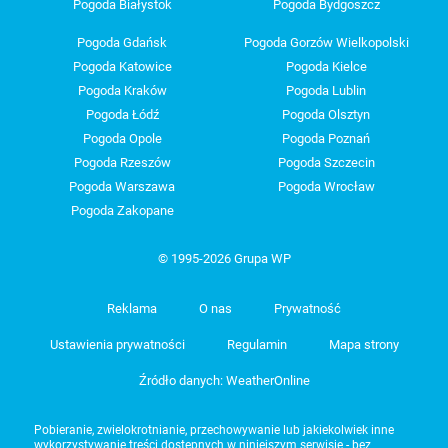
Pogoda Białystok
Pogoda Bydgoszcz
Pogoda Gdańsk
Pogoda Gorzów Wielkopolski
Pogoda Katowice
Pogoda Kielce
Pogoda Kraków
Pogoda Lublin
Pogoda Łódź
Pogoda Olsztyn
Pogoda Opole
Pogoda Poznań
Pogoda Rzeszów
Pogoda Szczecin
Pogoda Warszawa
Pogoda Wrocław
Pogoda Zakopane
© 1995-2026 Grupa WP
Reklama
O nas
Prywatność
Ustawienia prywatności
Regulamin
Mapa strony
Źródło danych: WeatherOnline
Pobieranie, zwielokrotnianie, przechowywanie lub jakiekolwiek inne
wykorzystywanie treści dostępnych w niniejszym serwisie - bez