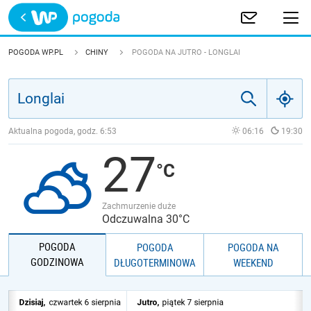
Trwa ładowanie
POLSKA
POGODA WP.PL
CHINY
POGODA NA JUTRO - LONGLAI
EUROPA
ŚWIAT
Aktualna pogoda, godz.
6:53
06:16
19:30
27
JAKOŚĆ POWIETRZA
Zachmurzenie duże
Odczuwalna 30°C
POGODA
POGODA
POGODA NA
GODZINOWA
DŁUGOTERMINOWA
WEEKEND