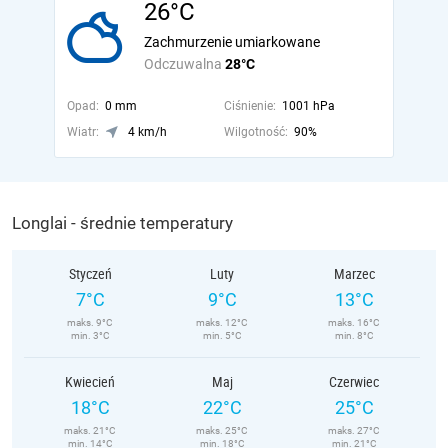
26°C
Zachmurzenie umiarkowane
Odczuwalna
28°C
Opad:
0 mm
Ciśnienie:
1001 hPa
Wiatr:
4 km/h
Wilgotność:
90%
Longlai - średnie temperatury
Styczeń
Luty
Marzec
7°C
9°C
13°C
maks. 9°C
maks. 12°C
maks. 16°C
min. 3°C
min. 5°C
min. 8°C
Kwiecień
Maj
Czerwiec
18°C
22°C
25°C
maks. 21°C
maks. 25°C
maks. 27°C
min. 14°C
min. 18°C
min. 21°C