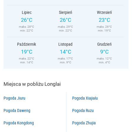
Lipiec
Sierpień
Wrzesień
26°C
26°C
23°C
maks. 28°C
maks. 29°C
maks. 26°C
min. 22°C
min. 22°C
min. 19°C
Październik
Listopad
Grudzień
19°C
14°C
9°C
maks. 22°C
maks. 17°C
maks. 12°C
min. 14°C
min. 9°C
min. 4°C
Miejsca w pobliżu Longlai
Pogoda Jiuru
Pogoda Xiajialu
Pogoda Daweng
Pogoda Ruzu
Pogoda Kongdong
Pogoda Zhujia