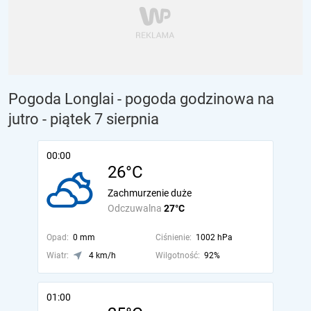
Pogoda Longlai - pogoda godzinowa na
jutro
- piątek 7 sierpnia
00:00
26°C
Zachmurzenie duże
Odczuwalna
27°C
Opad:
0 mm
Ciśnienie:
1002 hPa
Wiatr:
4 km/h
Wilgotność:
92%
01:00