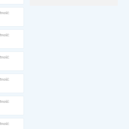
tność:
tność:
tność:
tność:
tność:
tność: