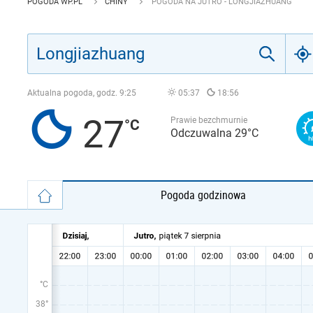
POGODA WP.PL
CHINY
POGODA NA JUTRO - LONGJIAZHUANG
Aktualna pogoda, godz.
9:25
05:37
18:56
27
Prawie bezchmurnie
Odczuwalna 29°C
Pogoda godzinowa
°C
38°