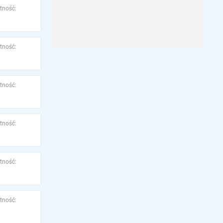
tność:
tność:
tność:
tność:
tność:
tność: