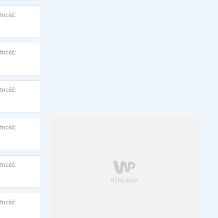
tność:
tność:
tność:
tność:
tność:
tność: