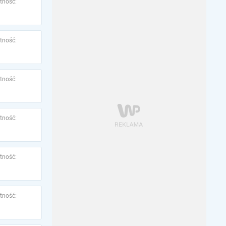
tność:
tność:
tność:
tność:
tność:
tność: