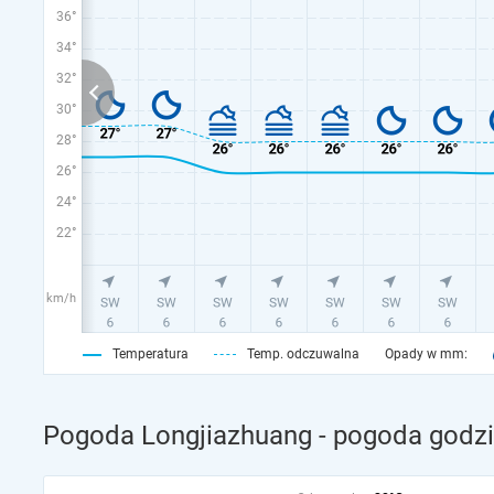
36°
34°
32°
30°
28°
26°
24°
22°
km/h
Temperatura
Temp. odczuwalna
Opady w mm:
Pogoda Longjiazhuang - pogoda godzi