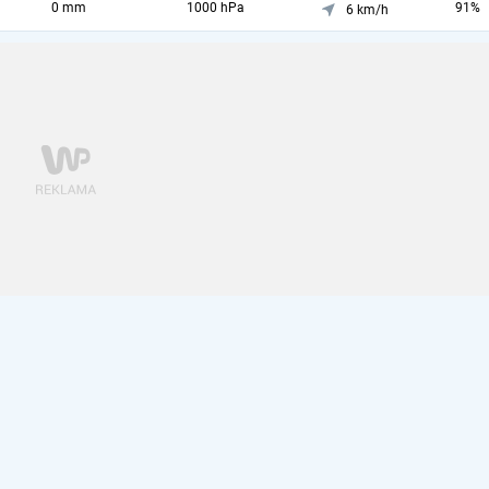
0 mm
1000 hPa
91%
6 km/h