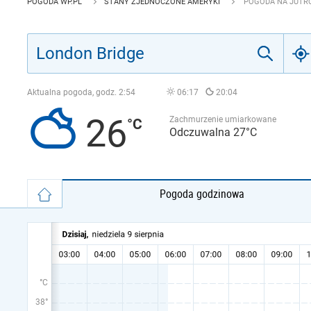
POGODA WP.PL
STANY ZJEDNOCZONE AMERYKI
POGODA NA JUTRO
Aktualna pogoda, godz.
2:54
06:17
20:04
26
Zachmurzenie umiarkowane
Odczuwalna 27°C
Pogoda godzinowa
°C
38°