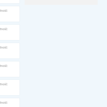
tność:
tność:
tność:
tność:
tność:
tność: