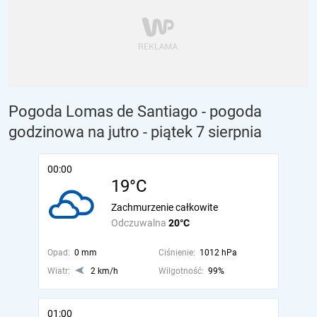
Pogoda Lomas de Santiago - pogoda
godzinowa na jutro
- piątek 7 sierpnia
00:00
19°C
Zachmurzenie całkowite
Odczuwalna
20°C
Opad:
0 mm
Ciśnienie:
1012 hPa
Wiatr:
2 km/h
Wilgotność:
99%
01:00