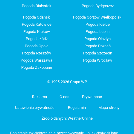
Pogoda Białystok
Pogoda Bydgoszcz
Pogoda Gdańsk
Pogoda Gorzów Wielkopolski
Pogoda Katowice
Pogoda Kielce
Pogoda Kraków
Pogoda Lublin
Pogoda Łódź
Pogoda Olsztyn
Pogoda Opole
Pogoda Poznań
Pogoda Rzeszów
Pogoda Szczecin
Pogoda Warszawa
Pogoda Wrocław
Pogoda Zakopane
© 1995-2026 Grupa WP
Reklama
O nas
Prywatność
Ustawienia prywatności
Regulamin
Mapa strony
Źródło danych: WeatherOnline
Pobieranie, zwielokrotnianie, przechowywanie lub jakiekolwiek inne