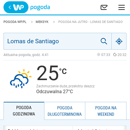
Trwa ładowanie
POLSKA
POGODA WP.PL
MEKSYK
POGODA NA JUTRO - LOMAS DE SANTIAGO
EUROPA
ŚWIAT
Aktualna pogoda, godz.
4:41
07:33
20:32
25
JAKOŚĆ POWIETRZA
Zachmurzenie duże, przelotny deszcz
Odczuwalna 27°C
POGODA
POGODA
POGODA NA
GODZINOWA
DŁUGOTERMINOWA
WEEKEND