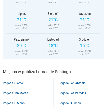
min. 12°C
min. 15°C
min. 17°C
Lipiec
Sierpień
Wrzesień
21°C
21°C
21°C
maks. 27°C
maks. 27°C
maks. 26°C
min. 17°C
min. 17°C
min. 17°C
Październik
Listopad
Grudzień
20°C
18°C
16°C
maks. 26°C
maks. 26°C
maks. 25°C
min. 15°C
min. 12°C
min. 9°C
Miejsca w pobliżu Lomas de Santiago
Pogoda El Arco
Pogoda San Antonio
Pogoda San Martín
Pogoda Las Paredes
Pogoda El Mono
Pogoda El Limón