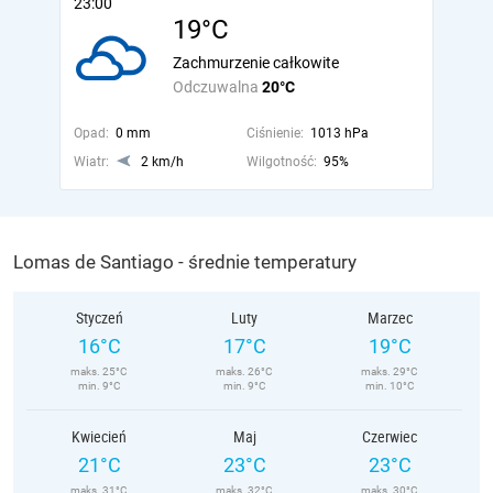
23:00
19°C
Zachmurzenie całkowite
Odczuwalna
20°C
Opad:
0 mm
Ciśnienie:
1013 hPa
Wiatr:
2 km/h
Wilgotność:
95%
Lomas de Santiago - średnie temperatury
Styczeń
Luty
Marzec
16°C
17°C
19°C
maks. 25°C
maks. 26°C
maks. 29°C
min. 9°C
min. 9°C
min. 10°C
Kwiecień
Maj
Czerwiec
21°C
23°C
23°C
maks. 31°C
maks. 32°C
maks. 30°C