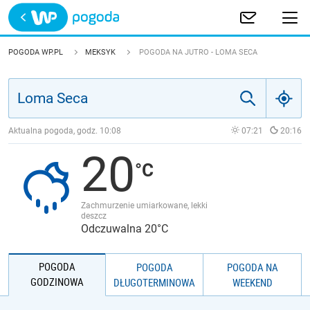
Trwa ładowanie
POLSKA
POGODA WP.PL
MEKSYK
POGODA NA JUTRO - LOMA SECA
EUROPA
ŚWIAT
Aktualna pogoda, godz.
10:08
07:21
20:16
20
JAKOŚĆ POWIETRZA
Zachmurzenie umiarkowane, lekki
deszcz
Odczuwalna 20°C
POGODA
POGODA
POGODA NA
GODZINOWA
DŁUGOTERMINOWA
WEEKEND