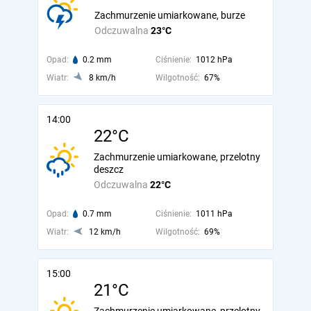
Zachmurzenie umiarkowane, burze
Odczuwalna
23°C
Opad:
0.2 mm
Ciśnienie:
1012 hPa
Wiatr:
8 km/h
Wilgotność:
67%
14:00
22°C
Zachmurzenie umiarkowane, przelotny
deszcz
Odczuwalna
22°C
Opad:
0.7 mm
Ciśnienie:
1011 hPa
Wiatr:
12 km/h
Wilgotność:
69%
15:00
21°C