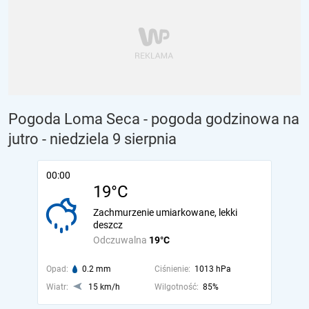
Pogoda Loma Seca - pogoda godzinowa na
jutro
- niedziela 9 sierpnia
00:00
19°C
Zachmurzenie umiarkowane, lekki
deszcz
Odczuwalna
19°C
Opad:
0.2 mm
Ciśnienie:
1013 hPa
Wiatr:
15 km/h
Wilgotność:
85%