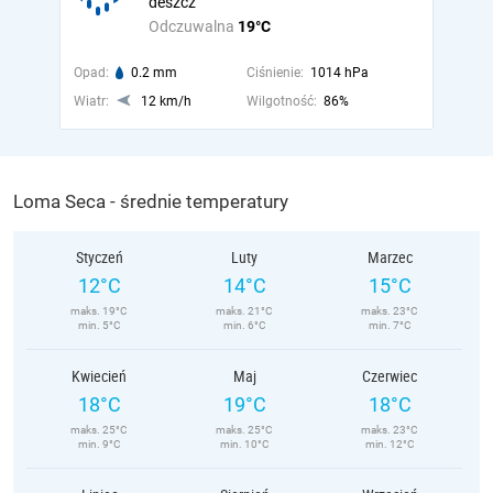
deszcz
Odczuwalna
19°C
Opad:
0.2 mm
Ciśnienie:
1014 hPa
Wiatr:
12 km/h
Wilgotność:
86%
Loma Seca - średnie temperatury
Styczeń
Luty
Marzec
12°C
14°C
15°C
maks. 19°C
maks. 21°C
maks. 23°C
min. 5°C
min. 6°C
min. 7°C
Kwiecień
Maj
Czerwiec
18°C
19°C
18°C
maks. 25°C
maks. 25°C
maks. 23°C
min. 9°C
min. 10°C
min. 12°C