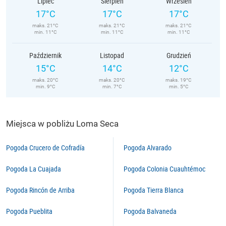
Lipiec
Sierpień
Wrzesień
17°C
17°C
17°C
maks. 21°C
maks. 21°C
maks. 21°C
min. 11°C
min. 11°C
min. 11°C
Październik
Listopad
Grudzień
15°C
14°C
12°C
maks. 20°C
maks. 20°C
maks. 19°C
min. 9°C
min. 7°C
min. 5°C
Miejsca w pobliżu Loma Seca
Pogoda Crucero de Cofradía
Pogoda Alvarado
Pogoda La Cuajada
Pogoda Colonia Cuauhtémoc
Pogoda Rincón de Arriba
Pogoda Tierra Blanca
Pogoda Pueblita
Pogoda Balvaneda