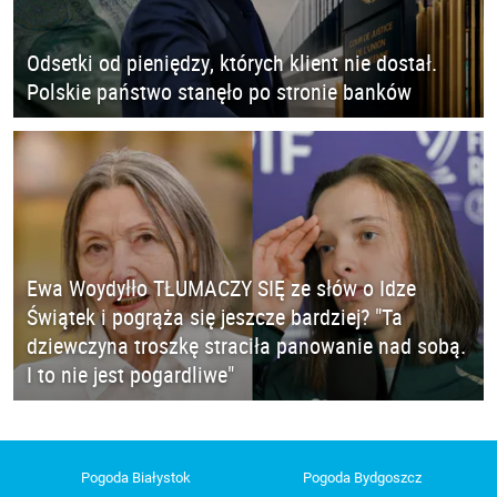
Odsetki od pieniędzy, których klient nie dostał.
Polskie państwo stanęło po stronie banków
Ewa Woydyłło TŁUMACZY SIĘ ze słów o Idze
Świątek i pogrąża się jeszcze bardziej? "Ta
dziewczyna troszkę straciła panowanie nad sobą.
I to nie jest pogardliwe"
Pogoda Białystok
Pogoda Bydgoszcz