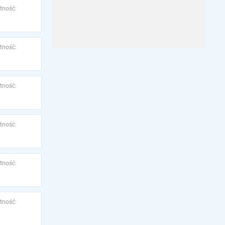
tność:
tność:
tność:
tność:
tność:
tność: