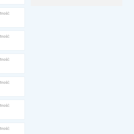
tność:
tność:
tność:
tność:
tność:
tność: