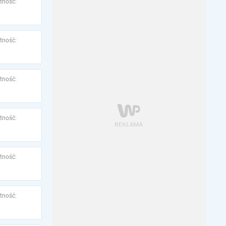
tność:
tność:
tność:
tność:
tność:
tność: