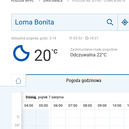
POGODA WP.PL
GWATEMALA
POGODA NA JUTRO - LOMA BONITA
Aktualna pogoda, godz.
3:19
05:53
18:37
20
Zachmurzenie małe, pogodnie
Odczuwalna 22°C
Pogoda godzinowa
°C
34°