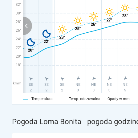
32°
30°
28°
26°
24°
22°
20°
18°
km/h
Temperatura
Temp. odczuwalna
Opady w mm:
Pogoda Loma Bonita - pogoda godzino