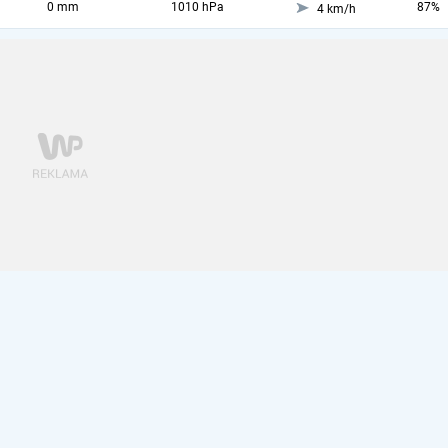
0 mm
1010 hPa
87%
4 km/h