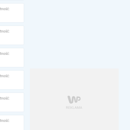
tność:
tność:
tność:
tność:
tność:
tność: