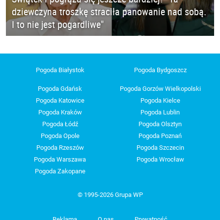
dziewczyna troszkę straciła panowanie nad sobą.
I to nie jest pogardliwe"
Pogoda Białystok
Pogoda Bydgoszcz
Pogoda Gdańsk
Pogoda Gorzów Wielkopolski
Pogoda Katowice
Pogoda Kielce
Pogoda Kraków
Pogoda Lublin
Pogoda Łódź
Pogoda Olsztyn
Pogoda Opole
Pogoda Poznań
Pogoda Rzeszów
Pogoda Szczecin
Pogoda Warszawa
Pogoda Wrocław
Pogoda Zakopane
© 1995-2026 Grupa WP
Reklama
O nas
Prywatność