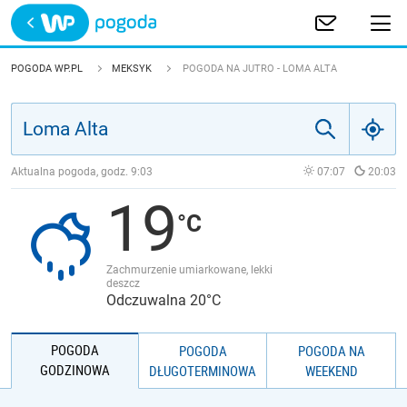
Trwa ładowanie
POLSKA
POGODA WP.PL
MEKSYK
POGODA NA JUTRO - LOMA ALTA
EUROPA
ŚWIAT
Aktualna pogoda, godz.
9:03
07:07
20:03
19
JAKOŚĆ POWIETRZA
Zachmurzenie umiarkowane, lekki
deszcz
Odczuwalna 20°C
POGODA
POGODA
POGODA NA
GODZINOWA
DŁUGOTERMINOWA
WEEKEND