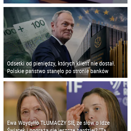
Odsetki od pieniędzy, których klient nie dostał.
Polskie państwo stanęło po stronie banków
Ewa Woydyłło TŁUMACZY SIĘ ze słów o Idze
Świątek i pogrąża się jeszcze bardziej? "Ta