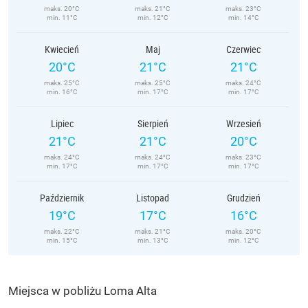
maks. 20°C
maks. 21°C
maks. 23°C
min. 11°C
min. 12°C
min. 14°C
Kwiecień
Maj
Czerwiec
20°C
21°C
21°C
maks. 25°C
maks. 25°C
maks. 24°C
min. 16°C
min. 17°C
min. 17°C
Lipiec
Sierpień
Wrzesień
21°C
21°C
20°C
maks. 24°C
maks. 24°C
maks. 23°C
min. 17°C
min. 17°C
min. 17°C
Październik
Listopad
Grudzień
19°C
17°C
16°C
maks. 22°C
maks. 21°C
maks. 20°C
min. 15°C
min. 13°C
min. 12°C
Miejsca w pobliżu Loma Alta