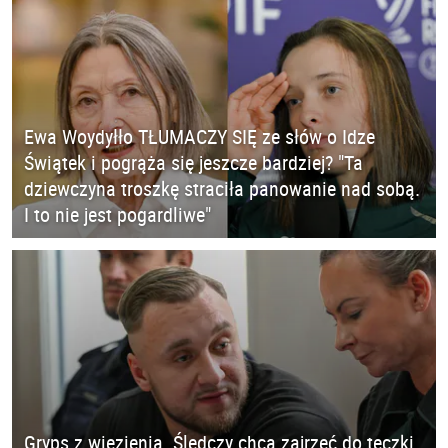
Ewa Woydyłło TŁUMACZY SIĘ ze słów o Idze
Świątek i pogrąża się jeszcze bardziej? "Ta
dziewczyna troszkę straciła panowanie nad sobą.
I to nie jest pogardliwe"
Gryps z więzienia. Śledczy chcą zajrzeć do teczki