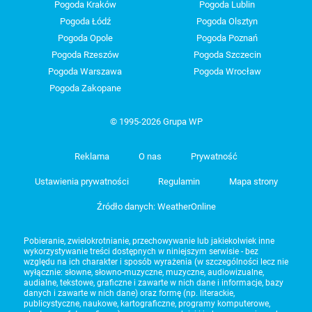
Pogoda Kraków
Pogoda Lublin
Pogoda Łódź
Pogoda Olsztyn
Pogoda Opole
Pogoda Poznań
Pogoda Rzeszów
Pogoda Szczecin
Pogoda Warszawa
Pogoda Wrocław
Pogoda Zakopane
© 1995-2026 Grupa WP
Reklama
O nas
Prywatność
Ustawienia prywatności
Regulamin
Mapa strony
Źródło danych: WeatherOnline
Pobieranie, zwielokrotnianie, przechowywanie lub jakiekolwiek inne
wykorzystywanie treści dostępnych w niniejszym serwisie - bez
względu na ich charakter i sposób wyrażenia (w szczególności lecz nie
wyłącznie: słowne, słowno-muzyczne, muzyczne, audiowizualne,
audialne, tekstowe, graficzne i zawarte w nich dane i informacje, bazy
danych i zawarte w nich dane) oraz formę (np. literackie,
publicystyczne, naukowe, kartograficzne, programy komputerowe,