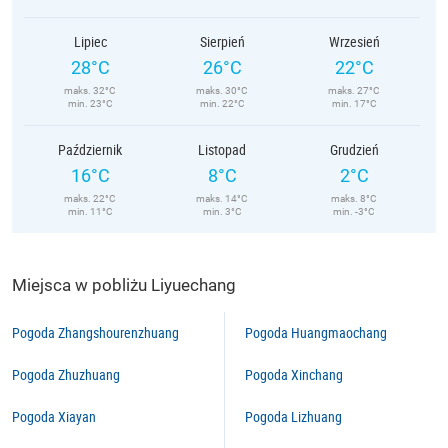
Lipiec
Sierpień
Wrzesień
28°C
26°C
22°C
maks. 32°C
maks. 30°C
maks. 27°C
min. 23°C
min. 22°C
min. 17°C
Październik
Listopad
Grudzień
16°C
8°C
2°C
maks. 22°C
maks. 14°C
maks. 8°C
min. 11°C
min. 3°C
min. -3°C
Miejsca w pobliżu Liyuechang
Pogoda Zhangshourenzhuang
Pogoda Huangmaochang
Pogoda Zhuzhuang
Pogoda Xinchang
Pogoda Xiayan
Pogoda Lizhuang