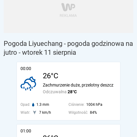
Pogoda Liyuechang - pogoda godzinowa na
jutro
- wtorek 11 sierpnia
00:00
26°C
Zachmurzenie duże, przelotny deszcz
Odczuwalna
28°C
Opad:
1.3 mm
Ciśnienie:
1004 hPa
Wiatr:
7 km/h
Wilgotność:
84%
01:00