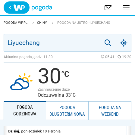
Trwa ładowanie
POLSKA
POGODA WP.PL
CHINY
POGODA NA JUTRO - LIYUECHANG
EUROPA
ŚWIAT
Aktualna pogoda, godz.
11:30
05:41
19:20
30
JAKOŚĆ POWIETRZA
Zachmurzenie duże
Odczuwalna 33°C
POGODA
POGODA
POGODA NA
GODZINOWA
DŁUGOTERMINOWA
WEEKEND