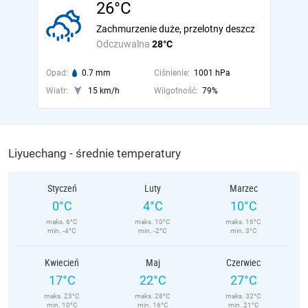
26°C
Zachmurzenie duże, przelotny deszcz
Odczuwalna
28°C
Opad:
0.7 mm
Ciśnienie:
1001 hPa
Wiatr:
15 km/h
Wilgotność:
79%
Liyuechang - średnie temperatury
Styczeń
Luty
Marzec
0°C
4°C
10°C
maks. 6°C
maks. 10°C
maks. 16°C
min. -4°C
min. -2°C
min. 3°C
Kwiecień
Maj
Czerwiec
17°C
22°C
27°C
maks. 23°C
maks. 28°C
maks. 32°C
min. 10°C
min. 16°C
min. 21°C