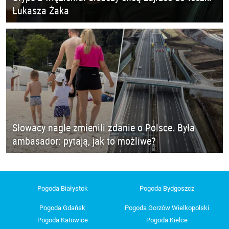
Łukasza Żaka
Słowacy nagle zmienili zdanie o Polsce. Była
ambasador: pytają, jak to możliwe?
Pogoda Białystok
Pogoda Bydgoszcz
Pogoda Gdańsk
Pogoda Gorzów Wielkopolski
Pogoda Katowice
Pogoda Kielce