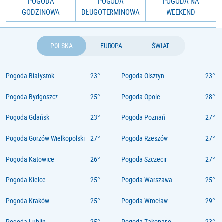
POGODA
POGODA
POGODA NA
GODZINOWA
DŁUGOTERMINOWA
WEEKEND
POLSKA
EUROPA
ŚWIAT
Pogoda Białystok
Pogoda Olsztyn
Pogoda Bydgoszcz
Pogoda Opole
Pogoda Gdańsk
Pogoda Poznań
Pogoda Gorzów Wielkopolski
Pogoda Rzeszów
Pogoda Katowice
Pogoda Szczecin
Pogoda Kielce
Pogoda Warszawa
Pogoda Kraków
Pogoda Wrocław
Pogoda Lublin
Pogoda Zakopane