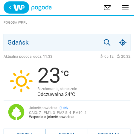
Trwa ładowanie
POLSKA
POGODA WP.PL
EUROPA
ŚWIAT
Aktualna pogoda, godz.
11:33
05:12
20:32
23
JAKOŚĆ POWIETRZA
Bezchmurnie, słonecznie
Odczuwalna 24°C
Jakość powietrza:
CAIQ:
7
PM1:
3
PM2.5:
4
PM10:
4
Wspaniała jakość powietrza