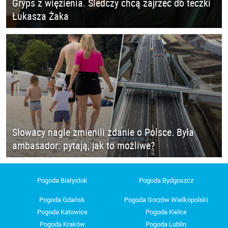
Gryps z więzienia. Śledczy chcą zajrzeć do teczki
Łukasza Żaka
Słowacy nagle zmienili zdanie o Polsce. Była
ambasador: pytają, jak to możliwe?
Pogoda Białystok
Pogoda Bydgoszcz
Pogoda Gdańsk
Pogoda Gorzów Wielkopolski
Pogoda Katowice
Pogoda Kielce
Pogoda Kraków
Pogoda Lublin