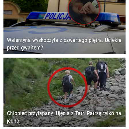
Walentyna wyskoczyła z czwartego piętra. Uciekła
przed gwałtem?
Chłopiec przyłapany. Ujęcia z Tatr. Patrzą tylko na
jedno