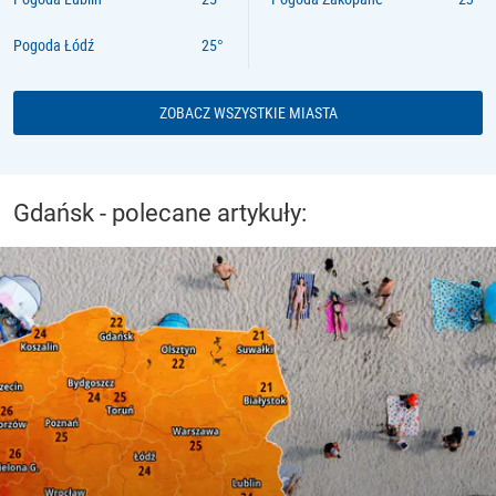
Pogoda Łódź
ZOBACZ WSZYSTKIE MIASTA
Gdańsk - polecane artykuły: