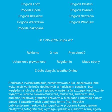
Pogoda Łódź
Pogoda Olsztyn
Pogoda Opole
Pogoda Poznań
Pogoda Rzeszów
Pogoda Szczecin
Pogoda Warszawa
Pogoda Wrocław
Pogoda Zakopane
© 1995-2026 Grupa WP
Reklama
O nas
Prywatność
Ustawienia prywatności
Regulamin
Mapa strony
Źródło danych: WeatherOnline
Pobieranie, zwielokrotnianie, przechowywanie lub jakiekolwiek inne
wykorzystywanie treści dostępnych w niniejszym serwisie - bez
względu na ich charakter i sposób wyrażenia (w szczególności lecz nie
wyłącznie: słowne, słowno-muzyczne, muzyczne, audiowizualne,
audialne, tekstowe, graficzne i zawarte w nich dane i informacje, bazy
danych i zawarte w nich dane) oraz formę (np. literackie,
publicystyczne, naukowe, kartograficzne, programy komputerowe,
plastyczne, fotograficzne) wymaga uprzedniej i jednoznacznej zgody