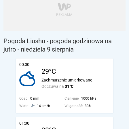
Pogoda Liushu - pogoda godzinowa na
jutro
- niedziela 9 sierpnia
00:00
29°C
Zachmurzenie umiarkowane
Odczuwalna
31°C
Opad:
0 mm
Ciśnienie:
1000 hPa
Wiatr:
14 km/h
Wilgotność:
83%
01:00