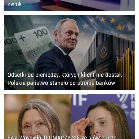
zwłok
Odsetki od pieniędzy, których klient nie dostał.
Polskie państwo stanęło po stronie banków
Ewa Woydyłło TŁUMACZY SIĘ ze słów o Idze