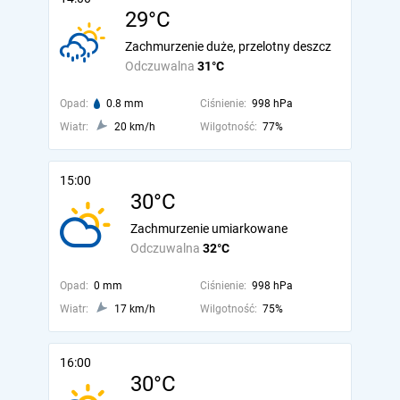
29°C
Zachmurzenie duże, przelotny deszcz
Odczuwalna
31°C
Opad:
0.8 mm
Ciśnienie:
998 hPa
Wiatr:
20 km/h
Wilgotność:
77%
15:00
30°C
Zachmurzenie umiarkowane
Odczuwalna
32°C
Opad:
0 mm
Ciśnienie:
998 hPa
Wiatr:
17 km/h
Wilgotność:
75%
16:00
30°C