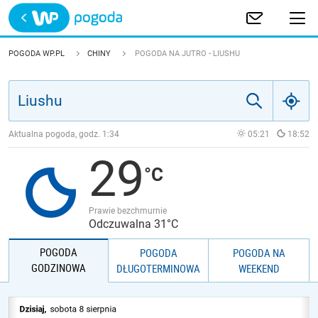
Trwa ładowanie
POLSKA
POGODA WP.PL
CHINY
POGODA NA JUTRO - LIUSHU
EUROPA
ŚWIAT
Aktualna pogoda, godz.
1:34
05:21
18:52
29
JAKOŚĆ POWIETRZA
Prawie bezchmurnie
Odczuwalna 31°C
POGODA
POGODA
POGODA NA
GODZINOWA
DŁUGOTERMINOWA
WEEKEND