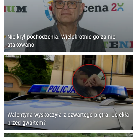
Nie krył pochodzenia. Wielokrotnie go za nie
atakowano
Walentyna wyskoczyła z czwartego piętra. Uciekła
przed gwałtem?