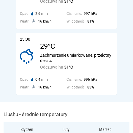
Odczuwalna
31°C
Opad:
2.6 mm
Ciśnienie:
997 hPa
Wiatr:
16 km/h
Wilgotność:
81%
23:00
29°C
Zachmurzenie umiarkowane, przelotny
deszcz
Odczuwalna
31°C
Opad:
0.4 mm
Ciśnienie:
996 hPa
Wiatr:
16 km/h
Wilgotność:
83%
Liushu - średnie temperatury
Styczeń
Luty
Marzec