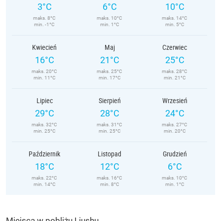
3°C
6°C
10°C
maks. 8°C
maks. 10°C
maks. 14°C
min. -1°C
min. 1°C
min. 5°C
Kwiecień
Maj
Czerwiec
16°C
21°C
25°C
maks. 20°C
maks. 25°C
maks. 28°C
min. 11°C
min. 17°C
min. 21°C
Lipiec
Sierpień
Wrzesień
29°C
28°C
24°C
maks. 32°C
maks. 31°C
maks. 27°C
min. 25°C
min. 25°C
min. 20°C
Październik
Listopad
Grudzień
18°C
12°C
6°C
maks. 22°C
maks. 16°C
maks. 10°C
min. 14°C
min. 8°C
min. 1°C
Miejsca w pobliżu Liushu