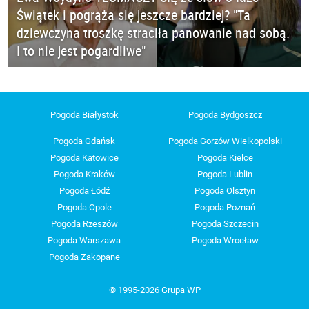
Świątek i pogrąża się jeszcze bardziej? "Ta
dziewczyna troszkę straciła panowanie nad sobą.
I to nie jest pogardliwe"
Pogoda Białystok
Pogoda Bydgoszcz
Pogoda Gdańsk
Pogoda Gorzów Wielkopolski
Pogoda Katowice
Pogoda Kielce
Pogoda Kraków
Pogoda Lublin
Pogoda Łódź
Pogoda Olsztyn
Pogoda Opole
Pogoda Poznań
Pogoda Rzeszów
Pogoda Szczecin
Pogoda Warszawa
Pogoda Wrocław
Pogoda Zakopane
© 1995-2026 Grupa WP