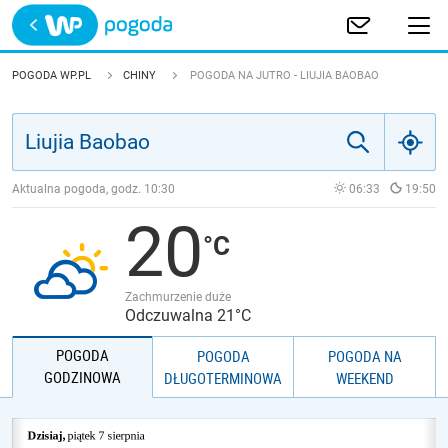
Trwa ładowanie
POLSKA
POGODA WP.PL
CHINY
POGODA NA JUTRO - LIUJIA BAOBAO
EUROPA
ŚWIAT
Aktualna pogoda, godz.
10:30
06:33
19:50
20
JAKOŚĆ POWIETRZA
Zachmurzenie duże
Odczuwalna 21°C
POGODA
POGODA
POGODA NA
GODZINOWA
DŁUGOTERMINOWA
WEEKEND