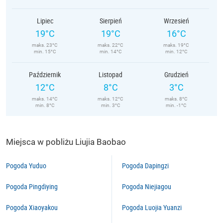
Lipiec
Sierpień
Wrzesień
19°C
19°C
16°C
maks. 23°C
maks. 22°C
maks. 19°C
min. 15°C
min. 14°C
min. 12°C
Październik
Listopad
Grudzień
12°C
8°C
3°C
maks. 14°C
maks. 12°C
maks. 8°C
min. 8°C
min. 3°C
min. -1°C
Miejsca w pobliżu Liujia Baobao
Pogoda Yuduo
Pogoda Dapingzi
Pogoda Pingdiying
Pogoda Niejiagou
Pogoda Xiaoyakou
Pogoda Luojia Yuanzi