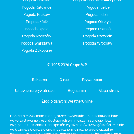
Pogoda Gdańsk
Pogoda Gorzów Wielkopolski
Pogoda Katowice
Pogoda Kielce
Pogoda Kraków
Pogoda Lublin
Pogoda Łódź
Pogoda Olsztyn
Pogoda Opole
Pogoda Poznań
Pogoda Rzeszów
Pogoda Szczecin
Pogoda Warszawa
Pogoda Wrocław
Pogoda Zakopane
© 1995-2026 Grupa WP
Reklama
O nas
Prywatność
Ustawienia prywatności
Regulamin
Mapa strony
Źródło danych: WeatherOnline
Pobieranie, zwielokrotnianie, przechowywanie lub jakiekolwiek inne
wykorzystywanie treści dostępnych w niniejszym serwisie - bez
względu na ich charakter i sposób wyrażenia (w szczególności lecz nie
wyłącznie: słowne, słowno-muzyczne, muzyczne, audiowizualne,
audialne, tekstowe, graficzne i zawarte w nich dane i informacje, bazy