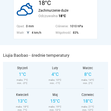
18°C
Zachmurzenie duże
Odczuwalna
18°C
Opad:
0 mm
Ciśnienie:
1010 hPa
Wiatr:
4 km/h
Wilgotność:
83%
Liujia Baobao - średnie temperatury
Styczeń
Luty
Marzec
1°C
4°C
8°C
maks. 7°C
maks. 10°C
maks. 14°C
min. -3°C
min. -1°C
min. 2°C
Kwiecień
Maj
Czerwiec
13°C
15°C
18°C
maks. 18°C
maks. 19°C
maks. 21°C
min. 7°C
min. 10°C
min. 13°C