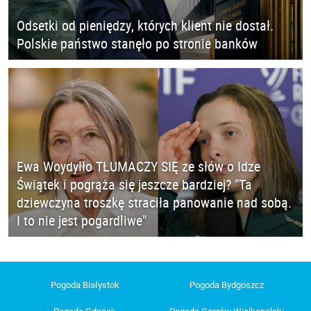
Odsetki od pieniędzy, których klient nie dostał.
Polskie państwo stanęło po stronie banków
Ewa Woydyłło TŁUMACZY SIĘ ze słów o Idze
Świątek i pogrąża się jeszcze bardziej? "Ta
dziewczyna troszkę straciła panowanie nad sobą.
I to nie jest pogardliwe"
Pogoda Białystok
Pogoda Bydgoszcz