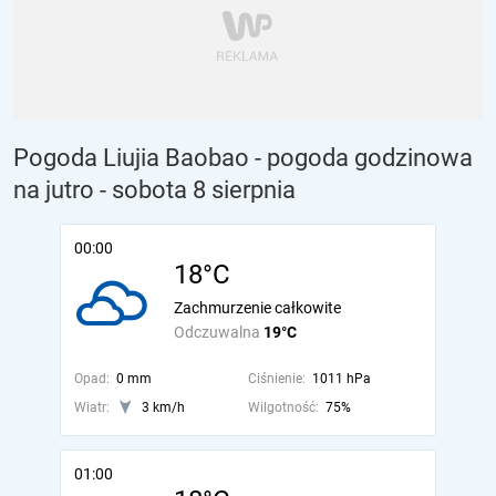
Pogoda Liujia Baobao - pogoda godzinowa
na jutro
- sobota 8 sierpnia
00:00
18°C
Zachmurzenie całkowite
Odczuwalna
19°C
Opad:
0 mm
Ciśnienie:
1011 hPa
Wiatr:
3 km/h
Wilgotność:
75%
01:00