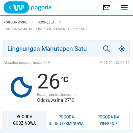
Trwa ładowanie
POLSKA
POGODA WP.PL
INDONEZJA
POGODA NA JUTRO - LINGKUNGAN MANUTAPEN SATU
EUROPA
ŚWIAT
Aktualna pogoda, godz.
4:19
06:01
17:44
JAKOŚĆ POWIETRZA
26
Bezchmurnie, słonecznie
Odczuwalna 27°C
POGODA
POGODA
POGODA NA
GODZINOWA
DŁUGOTERMINOWA
WEEKEND