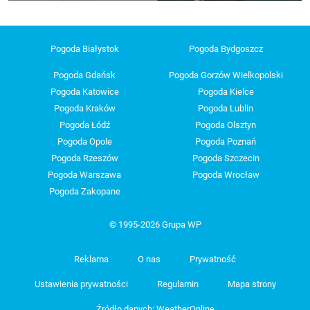
Pogoda Białystok
Pogoda Bydgoszcz
Pogoda Gdańsk
Pogoda Gorzów Wielkopolski
Pogoda Katowice
Pogoda Kielce
Pogoda Kraków
Pogoda Lublin
Pogoda Łódź
Pogoda Olsztyn
Pogoda Opole
Pogoda Poznań
Pogoda Rzeszów
Pogoda Szczecin
Pogoda Warszawa
Pogoda Wrocław
Pogoda Zakopane
© 1995-2026 Grupa WP
Reklama
O nas
Prywatność
Ustawienia prywatności
Regulamin
Mapa strony
Źródło danych: WeatherOnline