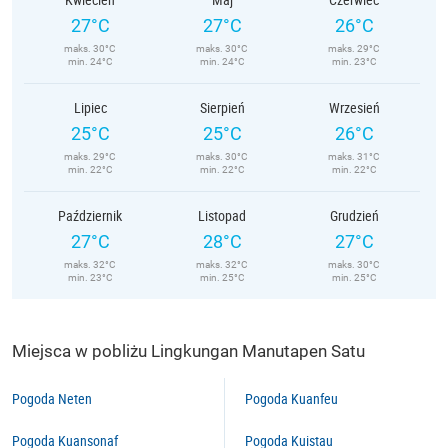
27°C
27°C
26°C
maks. 30°C
maks. 30°C
maks. 29°C
min. 24°C
min. 24°C
min. 23°C
Lipiec
Sierpień
Wrzesień
25°C
25°C
26°C
maks. 29°C
maks. 30°C
maks. 31°C
min. 22°C
min. 22°C
min. 22°C
Październik
Listopad
Grudzień
27°C
28°C
27°C
maks. 32°C
maks. 32°C
maks. 30°C
min. 23°C
min. 25°C
min. 25°C
Miejsca w pobliżu Lingkungan Manutapen Satu
Pogoda Neten
Pogoda Kuanfeu
Pogoda Kuansonaf
Pogoda Kuistau