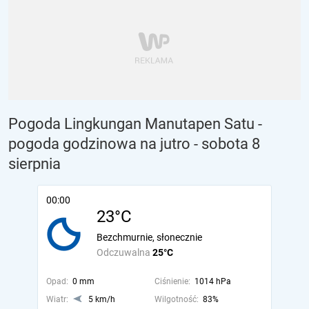
Pogoda Lingkungan Manutapen Satu -
pogoda godzinowa na jutro
- sobota 8
sierpnia
00:00
23°C
Bezchmurnie, słonecznie
Odczuwalna
25°C
Opad:
0 mm
Ciśnienie:
1014 hPa
Wiatr:
5 km/h
Wilgotność:
83%