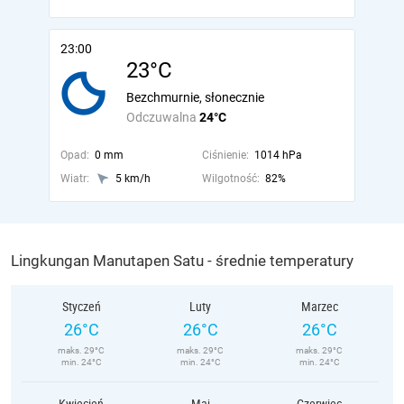
23:00
23°C
Bezchmurnie, słonecznie
Odczuwalna
24°C
Opad:
0 mm
Ciśnienie:
1014 hPa
Wiatr:
5 km/h
Wilgotność:
82%
Lingkungan Manutapen Satu - średnie temperatury
Styczeń
Luty
Marzec
26°C
26°C
26°C
maks. 29°C
maks. 29°C
maks. 29°C
min. 24°C
min. 24°C
min. 24°C
Kwiecień
Maj
Czerwiec