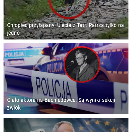
Chłopiec przyłapany. Ujęcia z Tatr. Patrzą tylko na
jedno
Ciało aktora na Bachledówce. Są wyniki sekcji
zwłok