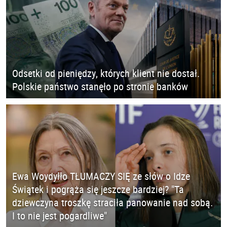
Odsetki od pieniędzy, których klient nie dostał.
Polskie państwo stanęło po stronie banków
Ewa Woydyłło TŁUMACZY SIĘ ze słów o Idze
Świątek i pogrąża się jeszcze bardziej? "Ta
dziewczyna troszkę straciła panowanie nad sobą.
I to nie jest pogardliwe"