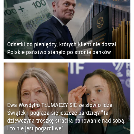
Odsetki od pieniędzy, których klient nie dostał.
Polskie państwo stanęło po stronie banków
Ewa Woydyłło TŁUMACZY SIĘ ze słów o Idze
Świątek i pogrąża się jeszcze bardziej? "Ta
dziewczyna troszkę straciła panowanie nad sobą.
I to nie jest pogardliwe"