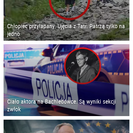
Chłopiec przyłapany. Ujęcia z Tatr. Patrzą tylko na
jedno
Ciało aktora na Bachledówce. Są wyniki sekcji
zwłok