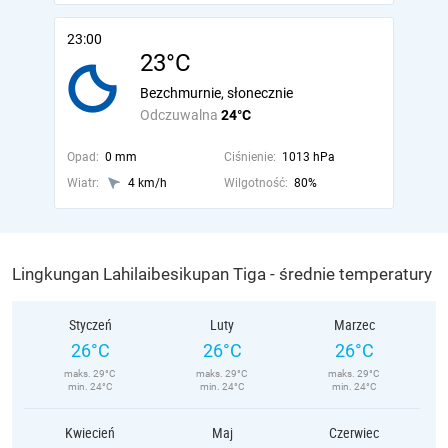
23:00
23°C
Bezchmurnie, słonecznie
Odczuwalna
24°C
Opad:
0 mm
Ciśnienie:
1013 hPa
Wiatr:
4 km/h
Wilgotność:
80%
Lingkungan Lahilaibesikupan Tiga - średnie temperatury
Styczeń
Luty
Marzec
26°C
26°C
26°C
maks. 29°C
maks. 29°C
maks. 29°C
min. 24°C
min. 24°C
min. 24°C
Kwiecień
Maj
Czerwiec