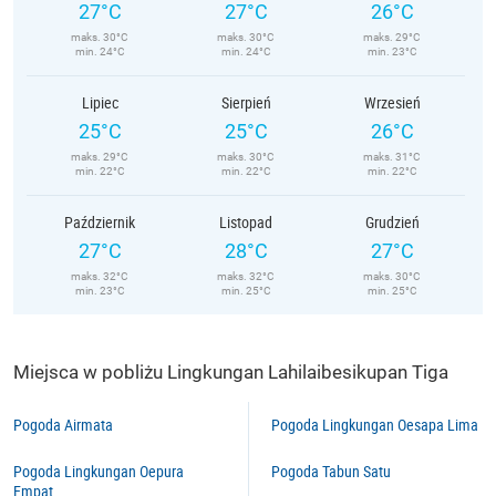
27°C
27°C
26°C
maks. 30°C
maks. 30°C
maks. 29°C
min. 24°C
min. 24°C
min. 23°C
Lipiec
Sierpień
Wrzesień
25°C
25°C
26°C
maks. 29°C
maks. 30°C
maks. 31°C
min. 22°C
min. 22°C
min. 22°C
Październik
Listopad
Grudzień
27°C
28°C
27°C
maks. 32°C
maks. 32°C
maks. 30°C
min. 23°C
min. 25°C
min. 25°C
Miejsca w pobliżu Lingkungan Lahilaibesikupan Tiga
Pogoda Airmata
Pogoda Lingkungan Oesapa Lima
Pogoda Lingkungan Oepura
Pogoda Tabun Satu
Empat