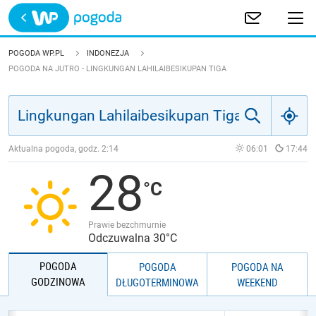
Trwa ładowanie
POLSKA
POGODA WP.PL
INDONEZJA
POGODA NA JUTRO - LINGKUNGAN LAHILAIBESIKUPAN TIGA
EUROPA
ŚWIAT
Aktualna pogoda, godz.
2:14
06:01
17:44
JAKOŚĆ POWIETRZA
28
Prawie bezchmurnie
Odczuwalna 30°C
POGODA
POGODA
POGODA NA
GODZINOWA
DŁUGOTERMINOWA
WEEKEND