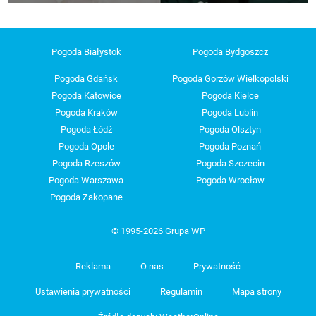
Pogoda Białystok
Pogoda Bydgoszcz
Pogoda Gdańsk
Pogoda Gorzów Wielkopolski
Pogoda Katowice
Pogoda Kielce
Pogoda Kraków
Pogoda Lublin
Pogoda Łódź
Pogoda Olsztyn
Pogoda Opole
Pogoda Poznań
Pogoda Rzeszów
Pogoda Szczecin
Pogoda Warszawa
Pogoda Wrocław
Pogoda Zakopane
© 1995-2026 Grupa WP
Reklama
O nas
Prywatność
Ustawienia prywatności
Regulamin
Mapa strony