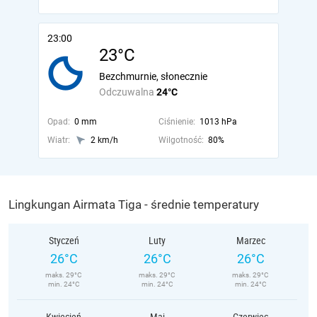
23:00
23°C
Bezchmurnie, słonecznie
Odczuwalna
24°C
Opad:
0 mm
Ciśnienie:
1013 hPa
Wiatr:
2 km/h
Wilgotność:
80%
Lingkungan Airmata Tiga - średnie temperatury
Styczeń
Luty
Marzec
26°C
26°C
26°C
maks. 29°C
maks. 29°C
maks. 29°C
min. 24°C
min. 24°C
min. 24°C
Kwiecień
Maj
Czerwiec