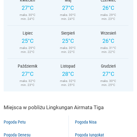
27°C
27°C
26°C
maks. 30°C
maks. 30°C
maks. 29°C
min. 24°C
min. 24°C
min. 23°C
Lipiec
Sierpień
Wrzesień
25°C
25°C
26°C
maks. 29°C
maks. 30°C
maks. 31°C
min. 22°C
min. 22°C
min. 22°C
Październik
Listopad
Grudzień
27°C
28°C
27°C
maks. 32°C
maks. 32°C
maks. 30°C
min. 23°C
min. 25°C
min. 25°C
Miejsca w pobliżu Lingkungan Airmata Tiga
Pogoda Petu
Pogoda Nisa
Pogoda Oenesu
Pogoda Iungokat