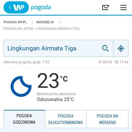
Trwa ładowanie
POLSKA
POGODA WP.PL
INDONEZJA
POGODA NA JUTRO - LINGKUNGAN AIRMATA TIGA
EUROPA
ŚWIAT
Aktualna pogoda, godz.
7:35
06:00
17:44
JAKOŚĆ POWIETRZA
23
Bezchmurnie, słonecznie
Odczuwalna 25°C
POGODA
POGODA
POGODA NA
GODZINOWA
DŁUGOTERMINOWA
WEEKEND