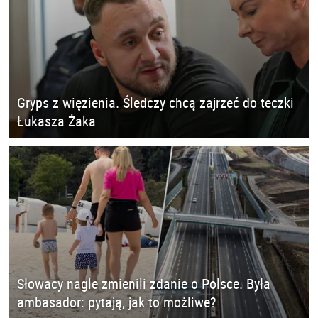
Gryps z więzienia. Śledczy chcą zajrzeć do teczki
Łukasza Żaka
Słowacy nagle zmienili zdanie o Polsce. Była
ambasador: pytają, jak to możliwe?