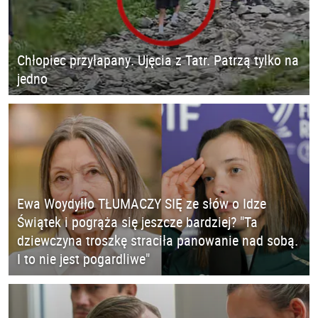
Chłopiec przyłapany. Ujęcia z Tatr. Patrzą tylko na
jedno
Ewa Woydyłło TŁUMACZY SIĘ ze słów o Idze
Świątek i pogrąża się jeszcze bardziej? "Ta
dziewczyna troszkę straciła panowanie nad sobą.
I to nie jest pogardliwe"