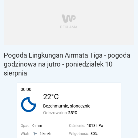
Pogoda Lingkungan Airmata Tiga - pogoda
godzinowa na jutro
- poniedziałek 10
sierpnia
00:00
22°C
Bezchmurnie, słonecznie
Odczuwalna
23°C
Opad:
0 mm
Ciśnienie:
1013 hPa
Wiatr:
5 km/h
Wilgotność:
80%