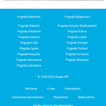
Pogoda Białystok
Pogoda Bydgoszcz
Pogoda Gdańsk
Pogoda Gorzów Wielkopolski
Pogoda Katowice
Pogoda Kielce
Pogoda Kraków
Pogoda Lublin
Pogoda Łódź
Pogoda Olsztyn
Pogoda Opole
Pogoda Poznań
Pogoda Rzeszów
Pogoda Szczecin
Pogoda Warszawa
Pogoda Wrocław
Pogoda Zakopane
© 1995-2026 Grupa WP
Reklama
O nas
Prywatność
Ustawienia prywatności
Regulamin
Mapa strony
Źródło danych: WeatherOnline