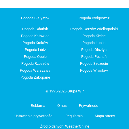
Pogoda Białystok
Pogoda Bydgoszcz
Pogoda Gdańsk
Pogoda Gorzów Wielkopolski
Pogoda Katowice
Pogoda Kielce
Pogoda Kraków
Pogoda Lublin
Pogoda Łódź
Pogoda Olsztyn
Pogoda Opole
Pogoda Poznań
Pogoda Rzeszów
Pogoda Szczecin
Pogoda Warszawa
Pogoda Wrocław
Pogoda Zakopane
© 1995-2026 Grupa WP
Reklama
O nas
Prywatność
Ustawienia prywatności
Regulamin
Mapa strony
Źródło danych: WeatherOnline