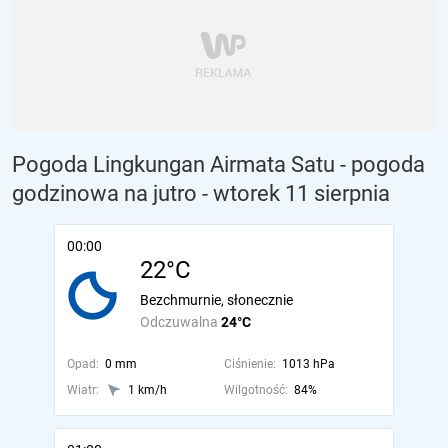
Pogoda Lingkungan Airmata Satu - pogoda
godzinowa na jutro
- wtorek 11 sierpnia
00:00
22°C
Bezchmurnie, słonecznie
Odczuwalna
24°C
Opad:
0 mm
Ciśnienie:
1013 hPa
Wiatr:
1 km/h
Wilgotność:
84%