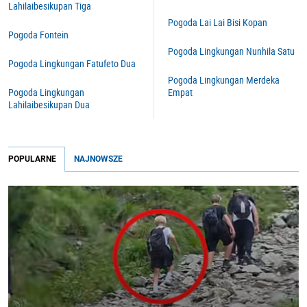
Lahilaibesikupan Tiga
Pogoda Lai Lai Bisi Kopan
Pogoda Fontein
Pogoda Lingkungan Nunhila Satu
Pogoda Lingkungan Fatufeto Dua
Pogoda Lingkungan Merdeka
Pogoda Lingkungan
Empat
Lahilaibesikupan Dua
POPULARNE
NAJNOWSZE