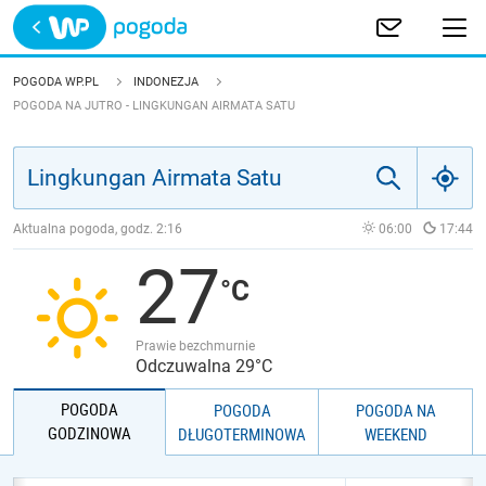
Trwa ładowanie
POLSKA
POGODA WP.PL
INDONEZJA
POGODA NA JUTRO - LINGKUNGAN AIRMATA SATU
EUROPA
ŚWIAT
Aktualna pogoda, godz.
2:16
06:00
17:44
JAKOŚĆ POWIETRZA
27
Prawie bezchmurnie
Odczuwalna 29°C
POGODA
POGODA
POGODA NA
GODZINOWA
DŁUGOTERMINOWA
WEEKEND