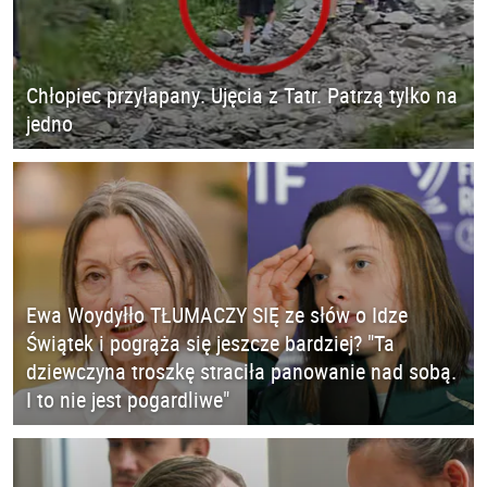
Chłopiec przyłapany. Ujęcia z Tatr. Patrzą tylko na
jedno
Ewa Woydyłło TŁUMACZY SIĘ ze słów o Idze
Świątek i pogrąża się jeszcze bardziej? "Ta
dziewczyna troszkę straciła panowanie nad sobą.
I to nie jest pogardliwe"