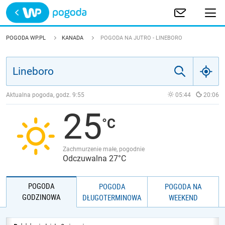
Trwa ładowanie
POLSKA
POGODA WP.PL
KANADA
POGODA NA JUTRO - LINEBORO
EUROPA
ŚWIAT
Aktualna pogoda, godz.
9:55
05:44
20:06
25
JAKOŚĆ POWIETRZA
Zachmurzenie małe, pogodnie
Odczuwalna 27°C
POGODA
POGODA
POGODA NA
GODZINOWA
DŁUGOTERMINOWA
WEEKEND