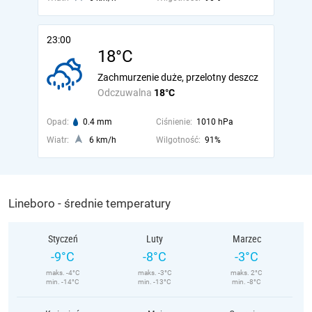
23:00
18°C
Zachmurzenie duże, przelotny deszcz
Odczuwalna
18°C
Opad:
0.4 mm
Ciśnienie:
1010 hPa
Wiatr:
6 km/h
Wilgotność:
91%
Lineboro - średnie temperatury
Styczeń
Luty
Marzec
-9°C
-8°C
-3°C
maks. -4°C
maks. -3°C
maks. 2°C
min. -14°C
min. -13°C
min. -8°C