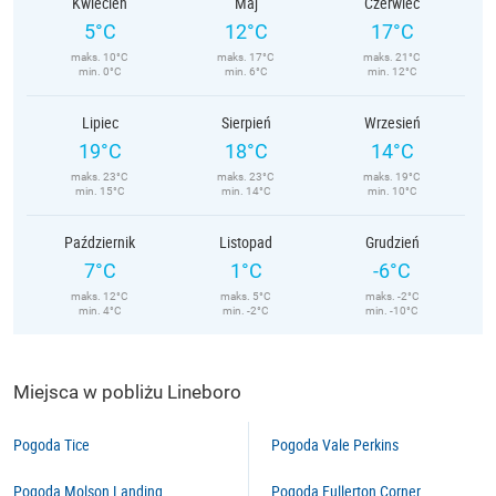
Kwiecień
Maj
Czerwiec
5°C
12°C
17°C
maks. 10°C
maks. 17°C
maks. 21°C
min. 0°C
min. 6°C
min. 12°C
Lipiec
Sierpień
Wrzesień
19°C
18°C
14°C
maks. 23°C
maks. 23°C
maks. 19°C
min. 15°C
min. 14°C
min. 10°C
Październik
Listopad
Grudzień
7°C
1°C
-6°C
maks. 12°C
maks. 5°C
maks. -2°C
min. 4°C
min. -2°C
min. -10°C
Miejsca w pobliżu Lineboro
Pogoda Tice
Pogoda Vale Perkins
Pogoda Molson Landing
Pogoda Fullerton Corner