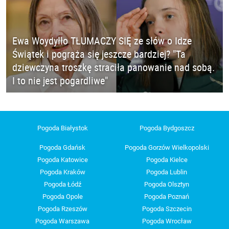
Ewa Woydyłło TŁUMACZY SIĘ ze słów o Idze
Świątek i pogrąża się jeszcze bardziej? "Ta
dziewczyna troszkę straciła panowanie nad sobą.
I to nie jest pogardliwe"
Pogoda Białystok
Pogoda Bydgoszcz
Pogoda Gdańsk
Pogoda Gorzów Wielkopolski
Pogoda Katowice
Pogoda Kielce
Pogoda Kraków
Pogoda Lublin
Pogoda Łódź
Pogoda Olsztyn
Pogoda Opole
Pogoda Poznań
Pogoda Rzeszów
Pogoda Szczecin
Pogoda Warszawa
Pogoda Wrocław