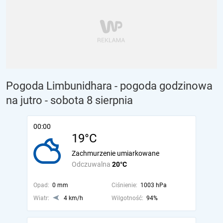
Pogoda Limbunidhara - pogoda godzinowa
na jutro
- sobota 8 sierpnia
00:00
19°C
Zachmurzenie umiarkowane
Odczuwalna
20°C
Opad:
0 mm
Ciśnienie:
1003 hPa
Wiatr:
4 km/h
Wilgotność:
94%