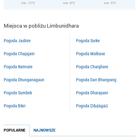
min. 12°C
min. 8°C
min. 5°C
Miejsca w pobliżu Limbunidhara
Pogoda Jasbire
Pogoda Surke
Pogoda Chapgairi
Pogoda Malbase
Pogoda Ratmate
Pogoda Charghare
Pogoda Dhunganagaun
Pogoda Dari Bhanjyang
Pogoda Sumbek
Pogoda Dharapani
Pogoda Bikri
Pogoda Ḍā̃ḍāgāũ
POPULARNE
NAJNOWSZE