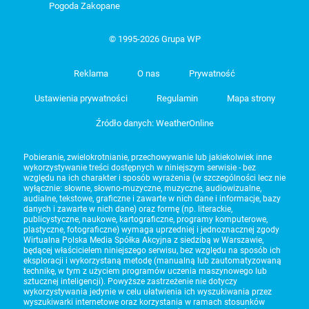
Pogoda Zakopane
© 1995-2026 Grupa WP
Reklama
O nas
Prywatność
Ustawienia prywatności
Regulamin
Mapa strony
Źródło danych: WeatherOnline
Pobieranie, zwielokrotnianie, przechowywanie lub jakiekolwiek inne
wykorzystywanie treści dostępnych w niniejszym serwisie - bez
względu na ich charakter i sposób wyrażenia (w szczególności lecz nie
wyłącznie: słowne, słowno-muzyczne, muzyczne, audiowizualne,
audialne, tekstowe, graficzne i zawarte w nich dane i informacje, bazy
danych i zawarte w nich dane) oraz formę (np. literackie,
publicystyczne, naukowe, kartograficzne, programy komputerowe,
plastyczne, fotograficzne) wymaga uprzedniej i jednoznacznej zgody
Wirtualna Polska Media Spółka Akcyjna z siedzibą w Warszawie,
będącej właścicielem niniejszego serwisu, bez względu na sposób ich
eksploracji i wykorzystaną metodę (manualną lub zautomatyzowaną
technikę, w tym z użyciem programów uczenia maszynowego lub
sztucznej inteligencji). Powyższe zastrzeżenie nie dotyczy
wykorzystywania jedynie w celu ułatwienia ich wyszukiwania przez
wyszukiwarki internetowe oraz korzystania w ramach stosunków