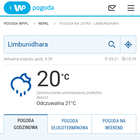
Trwa ładowanie
POLSKA
POGODA WP.PL
NEPAL
POGODA NA JUTRO - LIMBUNIDHARA
EUROPA
ŚWIAT
Aktualna pogoda, godz.
6:59
05:21
18:39
20
JAKOŚĆ POWIETRZA
Zachmurzenie umiarkowane, przelotny
deszcz
Odczuwalna 21°C
POGODA
POGODA
POGODA NA
GODZINOWA
DŁUGOTERMINOWA
WEEKEND