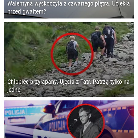
Walentyna wyskoczyła z czwartego piętra. Uciekła
przed gwałtem?
Chłopiec przyłapany. Ujęcia z Tatr. Patrzą tylko na
jedno