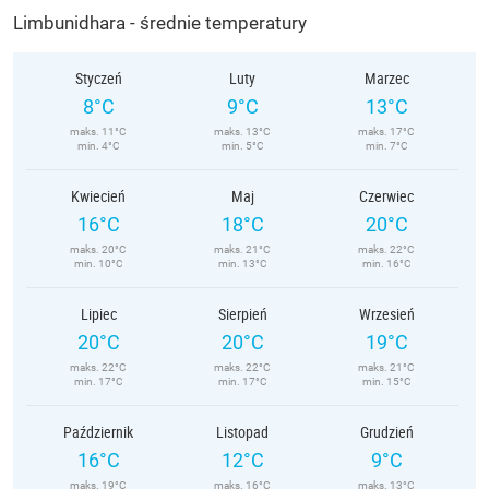
Limbunidhara - średnie temperatury
Styczeń
Luty
Marzec
8°C
9°C
13°C
maks. 11°C
maks. 13°C
maks. 17°C
min. 4°C
min. 5°C
min. 7°C
Kwiecień
Maj
Czerwiec
16°C
18°C
20°C
maks. 20°C
maks. 21°C
maks. 22°C
min. 10°C
min. 13°C
min. 16°C
Lipiec
Sierpień
Wrzesień
20°C
20°C
19°C
maks. 22°C
maks. 22°C
maks. 21°C
min. 17°C
min. 17°C
min. 15°C
Październik
Listopad
Grudzień
16°C
12°C
9°C
maks. 19°C
maks. 16°C
maks. 13°C