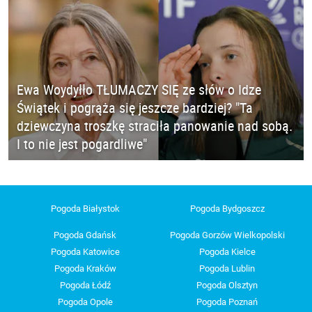
Ewa Woydyłło TŁUMACZY SIĘ ze słów o Idze
Świątek i pogrąża się jeszcze bardziej? "Ta
dziewczyna troszkę straciła panowanie nad sobą.
I to nie jest pogardliwe"
Pogoda Białystok
Pogoda Bydgoszcz
Pogoda Gdańsk
Pogoda Gorzów Wielkopolski
Pogoda Katowice
Pogoda Kielce
Pogoda Kraków
Pogoda Lublin
Pogoda Łódź
Pogoda Olsztyn
Pogoda Opole
Pogoda Poznań