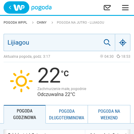
Trwa ładowanie
POLSKA
POGODA WP.PL
CHINY
POGODA NA JUTRO - LIJIAGOU
EUROPA
ŚWIAT
Aktualna pogoda, godz.
3:17
04:30
18:53
22
JAKOŚĆ POWIETRZA
Zachmurzenie małe, pogodnie
Odczuwalna 22°C
POGODA
POGODA
POGODA NA
GODZINOWA
DŁUGOTERMINOWA
WEEKEND