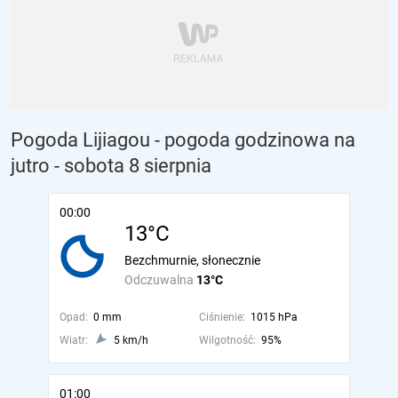
Pogoda Lijiagou - pogoda godzinowa na
jutro
- sobota 8 sierpnia
00:00
13°C
Bezchmurnie, słonecznie
Odczuwalna
13°C
Opad:
0 mm
Ciśnienie:
1015 hPa
Wiatr:
5 km/h
Wilgotność:
95%
01:00