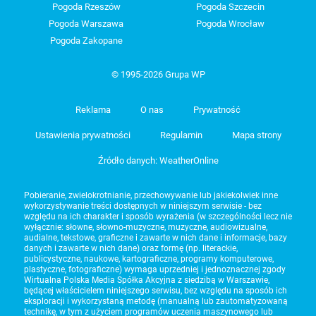
Pogoda Rzeszów
Pogoda Szczecin
Pogoda Warszawa
Pogoda Wrocław
Pogoda Zakopane
© 1995-2026 Grupa WP
Reklama
O nas
Prywatność
Ustawienia prywatności
Regulamin
Mapa strony
Źródło danych: WeatherOnline
Pobieranie, zwielokrotnianie, przechowywanie lub jakiekolwiek inne
wykorzystywanie treści dostępnych w niniejszym serwisie - bez
względu na ich charakter i sposób wyrażenia (w szczególności lecz nie
wyłącznie: słowne, słowno-muzyczne, muzyczne, audiowizualne,
audialne, tekstowe, graficzne i zawarte w nich dane i informacje, bazy
danych i zawarte w nich dane) oraz formę (np. literackie,
publicystyczne, naukowe, kartograficzne, programy komputerowe,
plastyczne, fotograficzne) wymaga uprzedniej i jednoznacznej zgody
Wirtualna Polska Media Spółka Akcyjna z siedzibą w Warszawie,
będącej właścicielem niniejszego serwisu, bez względu na sposób ich
eksploracji i wykorzystaną metodę (manualną lub zautomatyzowaną
technikę, w tym z użyciem programów uczenia maszynowego lub