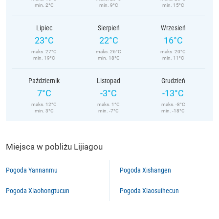
min. 2°C
min. 9°C
min. 15°C
Lipiec
Sierpień
Wrzesień
23°C
22°C
16°C
maks. 27°C
maks. 26°C
maks. 20°C
min. 19°C
min. 18°C
min. 11°C
Październik
Listopad
Grudzień
7°C
-3°C
-13°C
maks. 12°C
maks. 1°C
maks. -8°C
min. 3°C
min. -7°C
min. -18°C
Miejsca w pobliżu Lijiagou
Pogoda Yannanmu
Pogoda Xishangen
Pogoda Xiaohongtucun
Pogoda Xiaosuihecun