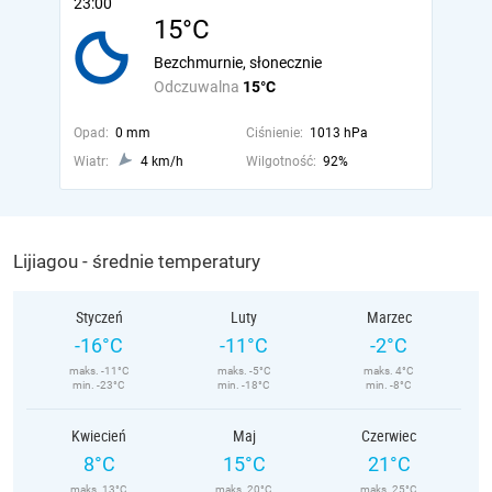
23:00
15°C
Bezchmurnie, słonecznie
Odczuwalna
15°C
Opad:
0 mm
Ciśnienie:
1013 hPa
Wiatr:
4 km/h
Wilgotność:
92%
Lijiagou - średnie temperatury
Styczeń
Luty
Marzec
-16°C
-11°C
-2°C
maks. -11°C
maks. -5°C
maks. 4°C
min. -23°C
min. -18°C
min. -8°C
Kwiecień
Maj
Czerwiec
8°C
15°C
21°C
maks. 13°C
maks. 20°C
maks. 25°C