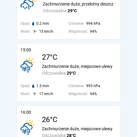
Zachmurzenie duże, przelotny deszcz
Odczuwalna
29°C
Opad:
0.2 mm
Ciśnienie:
994 hPa
Wiatr:
15 km/h
Wilgotność:
94%
15:00
27°C
Zachmurzenie duże, miejscowe ulewy
Odczuwalna
29°C
Opad:
1.3 mm
Ciśnienie:
995 hPa
Wiatr:
17 km/h
Wilgotność:
94%
16:00
26°C
Zachmurzenie duże, miejscowe ulewy
Odczuwalna
28°C