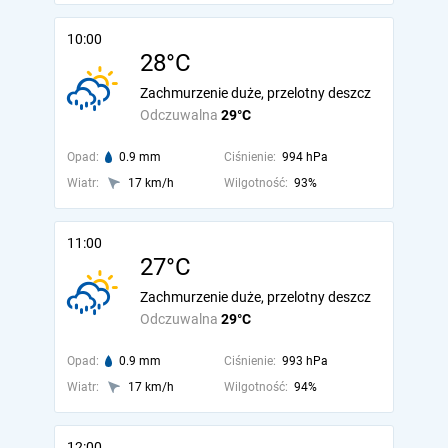
10:00
28°C
Zachmurzenie duże, przelotny deszcz
Odczuwalna
29°C
Opad:
0.9 mm
Ciśnienie:
994 hPa
Wiatr:
17 km/h
Wilgotność:
93%
11:00
27°C
Zachmurzenie duże, przelotny deszcz
Odczuwalna
29°C
Opad:
0.9 mm
Ciśnienie:
993 hPa
Wiatr:
17 km/h
Wilgotność:
94%
12:00