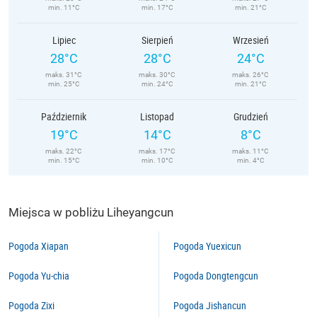
min. 11°C
min. 17°C
min. 21°C
Lipiec
Sierpień
Wrzesień
28°C
28°C
24°C
maks. 31°C
maks. 30°C
maks. 26°C
min. 25°C
min. 24°C
min. 21°C
Październik
Listopad
Grudzień
19°C
14°C
8°C
maks. 22°C
maks. 17°C
maks. 11°C
min. 15°C
min. 10°C
min. 4°C
Miejsca w pobliżu Liheyangcun
Pogoda Xiapan
Pogoda Yuexicun
Pogoda Yu-chia
Pogoda Dongtengcun
Pogoda Zixi
Pogoda Jishancun