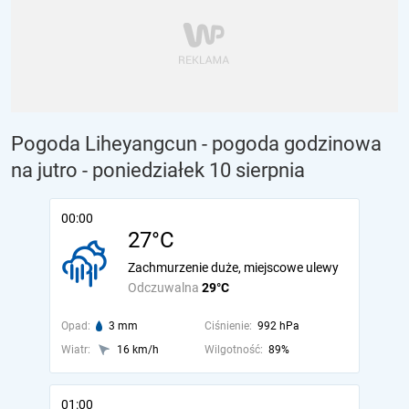
Pogoda Liheyangcun - pogoda godzinowa
na jutro
- poniedziałek 10 sierpnia
00:00
27°C
Zachmurzenie duże, miejscowe ulewy
Odczuwalna
29°C
Opad:
3 mm
Ciśnienie:
992 hPa
Wiatr:
16 km/h
Wilgotność:
89%
01:00