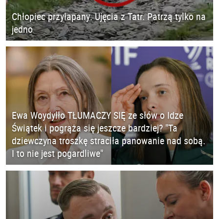
Chłopiec przyłapany. Ujęcia z Tatr. Patrzą tylko na
jedno
Ewa Woydyłło TŁUMACZY SIĘ ze słów o Idze
Świątek i pogrąża się jeszcze bardziej? "Ta
dziewczyna troszkę straciła panowanie nad sobą.
I to nie jest pogardliwe"