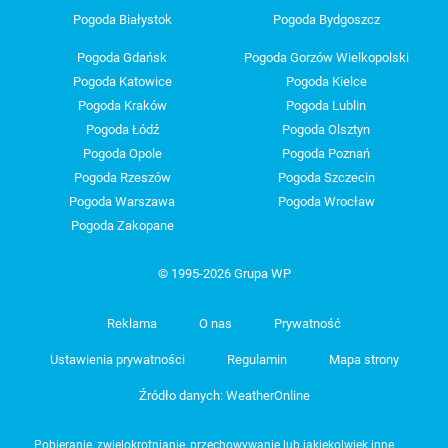
Pogoda Białystok
Pogoda Bydgoszcz
Pogoda Gdańsk
Pogoda Gorzów Wielkopolski
Pogoda Katowice
Pogoda Kielce
Pogoda Kraków
Pogoda Lublin
Pogoda Łódź
Pogoda Olsztyn
Pogoda Opole
Pogoda Poznań
Pogoda Rzeszów
Pogoda Szczecin
Pogoda Warszawa
Pogoda Wrocław
Pogoda Zakopane
© 1995-2026 Grupa WP
Reklama
O nas
Prywatność
Ustawienia prywatności
Regulamin
Mapa strony
Źródło danych: WeatherOnline
Pobieranie, zwielokrotnianie, przechowywanie lub jakiekolwiek inne