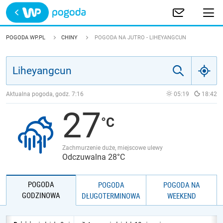
Trwa ładowanie
POLSKA
POGODA WP.PL
CHINY
POGODA NA JUTRO - LIHEYANGCUN
EUROPA
ŚWIAT
Aktualna pogoda, godz.
7:16
05:19
18:42
27
JAKOŚĆ POWIETRZA
Zachmurzenie duże, miejscowe ulewy
Odczuwalna 28°C
POGODA
POGODA
POGODA NA
GODZINOWA
DŁUGOTERMINOWA
WEEKEND