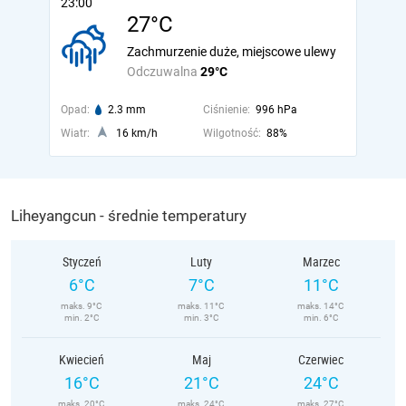
23:00
27°C
Zachmurzenie duże, miejscowe ulewy
Odczuwalna
29°C
Opad:
2.3 mm
Ciśnienie:
996 hPa
Wiatr:
16 km/h
Wilgotność:
88%
Liheyangcun - średnie temperatury
Styczeń
Luty
Marzec
6°C
7°C
11°C
maks. 9°C
maks. 11°C
maks. 14°C
min. 2°C
min. 3°C
min. 6°C
Kwiecień
Maj
Czerwiec
16°C
21°C
24°C
maks. 20°C
maks. 24°C
maks. 27°C