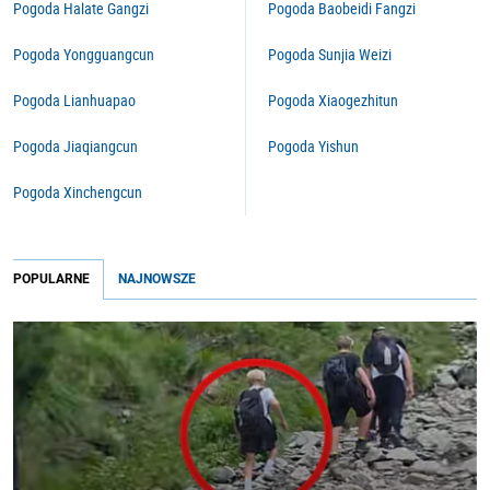
Pogoda Halate Gangzi
Pogoda Baobeidi Fangzi
Pogoda Yongguangcun
Pogoda Sunjia Weizi
Pogoda Lianhuapao
Pogoda Xiaogezhitun
Pogoda Jiaqiangcun
Pogoda Yishun
Pogoda Xinchengcun
POPULARNE
NAJNOWSZE