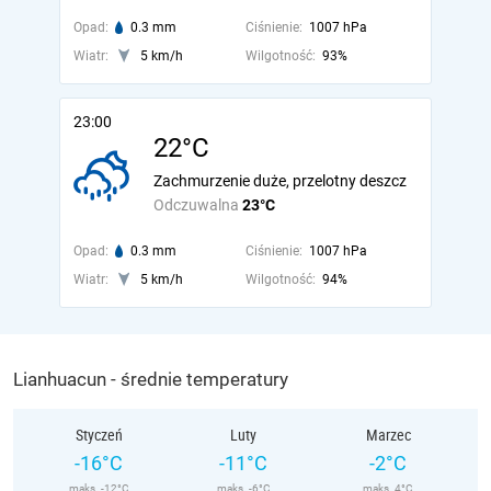
Opad:
0.3 mm
Ciśnienie:
1007 hPa
Wiatr:
5 km/h
Wilgotność:
93%
23:00
22°C
Zachmurzenie duże, przelotny deszcz
Odczuwalna
23°C
Opad:
0.3 mm
Ciśnienie:
1007 hPa
Wiatr:
5 km/h
Wilgotność:
94%
Lianhuacun - średnie temperatury
Styczeń
Luty
Marzec
-16°C
-11°C
-2°C
maks. -12°C
maks. -6°C
maks. 4°C