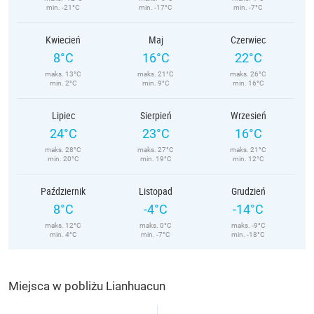
min. -21°C
min. -17°C
min. -7°C
Kwiecień
Maj
Czerwiec
8°C
16°C
22°C
maks. 13°C
maks. 21°C
maks. 26°C
min. 2°C
min. 9°C
min. 16°C
Lipiec
Sierpień
Wrzesień
24°C
23°C
16°C
maks. 28°C
maks. 27°C
maks. 21°C
min. 20°C
min. 19°C
min. 12°C
Październik
Listopad
Grudzień
8°C
-4°C
-14°C
maks. 12°C
maks. 0°C
maks. -9°C
min. 4°C
min. -7°C
min. -18°C
Miejsca w pobliżu Lianhuacun