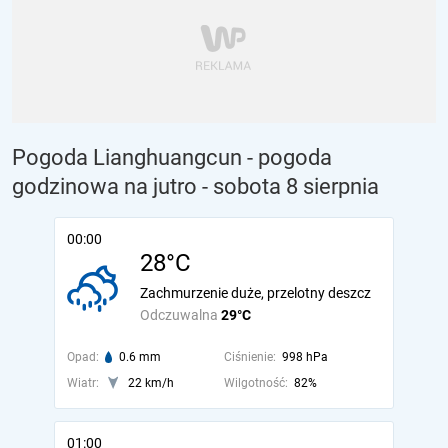
Pogoda Lianghuangcun - pogoda
godzinowa na jutro
- sobota 8 sierpnia
00:00
28°C
Zachmurzenie duże, przelotny deszcz
Odczuwalna
29°C
Opad:
0.6 mm
Ciśnienie:
998 hPa
Wiatr:
22 km/h
Wilgotność:
82%
01:00