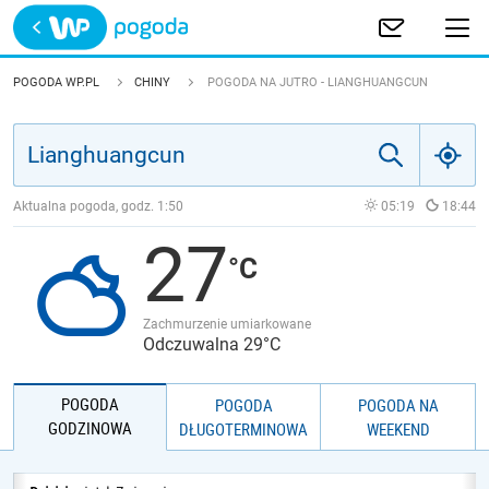
Trwa ładowanie
POLSKA
POGODA WP.PL
CHINY
POGODA NA JUTRO - LIANGHUANGCUN
EUROPA
ŚWIAT
Aktualna pogoda, godz.
1:50
05:19
18:44
27
JAKOŚĆ POWIETRZA
Zachmurzenie umiarkowane
Odczuwalna 29°C
POGODA
POGODA
POGODA NA
GODZINOWA
DŁUGOTERMINOWA
WEEKEND