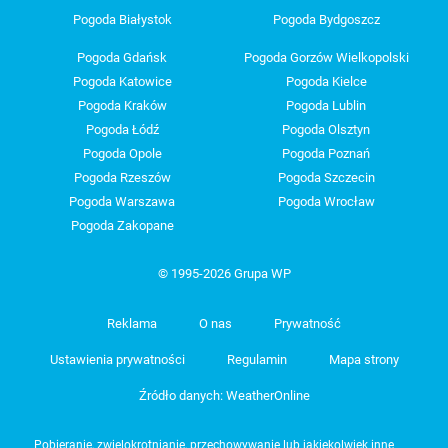
Pogoda Białystok
Pogoda Bydgoszcz
Pogoda Gdańsk
Pogoda Gorzów Wielkopolski
Pogoda Katowice
Pogoda Kielce
Pogoda Kraków
Pogoda Lublin
Pogoda Łódź
Pogoda Olsztyn
Pogoda Opole
Pogoda Poznań
Pogoda Rzeszów
Pogoda Szczecin
Pogoda Warszawa
Pogoda Wrocław
Pogoda Zakopane
© 1995-2026 Grupa WP
Reklama
O nas
Prywatność
Ustawienia prywatności
Regulamin
Mapa strony
Źródło danych: WeatherOnline
Pobieranie, zwielokrotnianie, przechowywanie lub jakiekolwiek inne