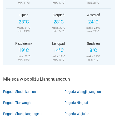
min. 11°C
min. 17°C
min. 21°C
Lipiec
Sierpień
Wrzesień
28°C
28°C
24°C
maks. 31°C
maks. 30°C
maks. 26°C
min. 25°C
min. 24°C
min. 21°C
Październik
Listopad
Grudzień
19°C
14°C
8°C
maks. 22°C
maks. 17°C
maks. 11°C
min. 15°C
min. 10°C
min. 4°C
Miejsca w pobliżu Lianghuangcun
Pogoda Shudaikancun
Pogoda Wangjiayangcun
Pogoda Tianyanglu
Pogoda Ninghai
Pogoda Shangliaogangcun
Pogoda Wujia’ao