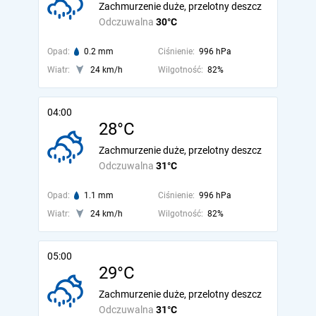
Zachmurzenie duże, przelotny deszcz
Odczuwalna
30°C
Opad:
0.2 mm
Ciśnienie:
996 hPa
Wiatr:
24 km/h
Wilgotność:
82%
04:00
28°C
Zachmurzenie duże, przelotny deszcz
Odczuwalna
31°C
Opad:
1.1 mm
Ciśnienie:
996 hPa
Wiatr:
24 km/h
Wilgotność:
82%
05:00
29°C
Zachmurzenie duże, przelotny deszcz
Odczuwalna
31°C