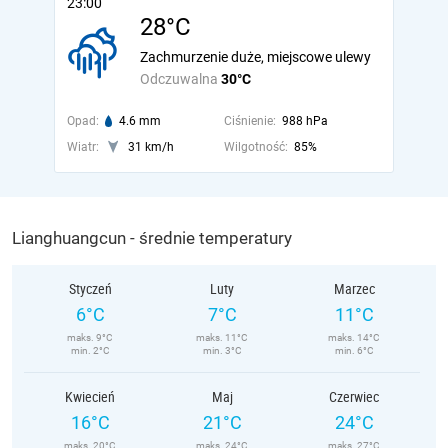
23:00
28°C
Zachmurzenie duże, miejscowe ulewy
Odczuwalna
30°C
Opad:
4.6 mm
Ciśnienie:
988 hPa
Wiatr:
31 km/h
Wilgotność:
85%
Lianghuangcun - średnie temperatury
Styczeń
Luty
Marzec
6°C
7°C
11°C
maks. 9°C
maks. 11°C
maks. 14°C
min. 2°C
min. 3°C
min. 6°C
Kwiecień
Maj
Czerwiec
16°C
21°C
24°C
maks. 20°C
maks. 24°C
maks. 27°C