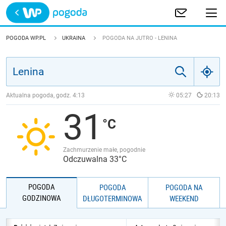
Trwa ładowanie
POLSKA
POGODA WP.PL
UKRAINA
POGODA NA JUTRO - LENINA
EUROPA
ŚWIAT
Aktualna pogoda, godz.
4:13
05:27
20:13
31
JAKOŚĆ POWIETRZA
Zachmurzenie małe, pogodnie
Odczuwalna 33°C
POGODA
POGODA
POGODA NA
GODZINOWA
DŁUGOTERMINOWA
WEEKEND