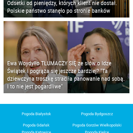
Odsetki od pieniędzy, których klient nie dostał.
Polskie państwo stanęło po stronie banków
Ewa Woydyłło TŁUMACZY SIĘ ze słów o Idze
Świątek i pogrąża się jeszcze bardziej? "Ta
dziewczyna troszkę straciła panowanie nad sobą.
I to nie jest pogardliwe"
Pogoda Białystok
Pogoda Bydgoszcz
Pogoda Gdańsk
Pogoda Gorzów Wielkopolski
Pogoda Katowice
Pogoda Kielce