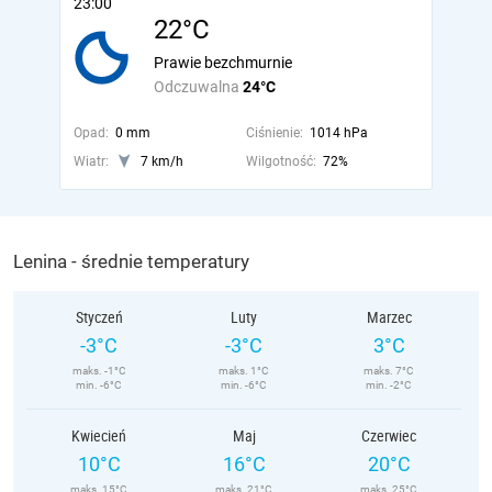
23:00
22°C
Prawie bezchmurnie
Odczuwalna
24°C
Opad:
0 mm
Ciśnienie:
1014 hPa
Wiatr:
7 km/h
Wilgotność:
72%
Lenina - średnie temperatury
Styczeń
Luty
Marzec
-3°C
-3°C
3°C
maks. -1°C
maks. 1°C
maks. 7°C
min. -6°C
min. -6°C
min. -2°C
Kwiecień
Maj
Czerwiec
10°C
16°C
20°C
maks. 15°C
maks. 21°C
maks. 25°C