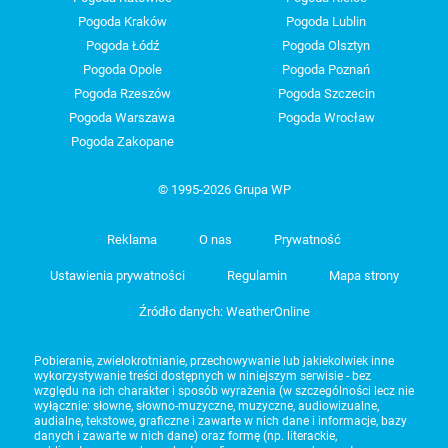
Pogoda Kraków
Pogoda Lublin
Pogoda Łódź
Pogoda Olsztyn
Pogoda Opole
Pogoda Poznań
Pogoda Rzeszów
Pogoda Szczecin
Pogoda Warszawa
Pogoda Wrocław
Pogoda Zakopane
© 1995-2026 Grupa WP
Reklama
O nas
Prywatność
Ustawienia prywatności
Regulamin
Mapa strony
Źródło danych: WeatherOnline
Pobieranie, zwielokrotnianie, przechowywanie lub jakiekolwiek inne
wykorzystywanie treści dostępnych w niniejszym serwisie - bez
względu na ich charakter i sposób wyrażenia (w szczególności lecz nie
wyłącznie: słowne, słowno-muzyczne, muzyczne, audiowizualne,
audialne, tekstowe, graficzne i zawarte w nich dane i informacje, bazy
danych i zawarte w nich dane) oraz formę (np. literackie,