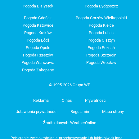
Pogoda Białystok
Pogoda Bydgoszcz
Pogoda Gdańsk
Pogoda Gorzów Wielkopolski
Pogoda Katowice
Pogoda Kielce
Pogoda Kraków
Pogoda Lublin
Pogoda Łódź
Pogoda Olsztyn
Pogoda Opole
Pogoda Poznań
Pogoda Rzeszów
Pogoda Szczecin
Pogoda Warszawa
Pogoda Wrocław
Pogoda Zakopane
© 1995-2026 Grupa WP
Reklama
O nas
Prywatność
Ustawienia prywatności
Regulamin
Mapa strony
Źródło danych: WeatherOnline
Pobieranie, zwielokrotnianie, przechowywanie lub jakiekolwiek inne