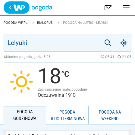
Trwa ładowanie
POLSKA
POGODA WP.PL
BIAŁORUŚ
POGODA NA JUTRO - LELYUKI
EUROPA
ŚWIAT
Aktualna pogoda, godz.
5:25
05:41
21:05
18
JAKOŚĆ POWIETRZA
Zachmurzenie małe, pogodnie
Odczuwalna 19°C
POGODA
POGODA
POGODA NA
GODZINOWA
DŁUGOTERMINOWA
WEEKEND