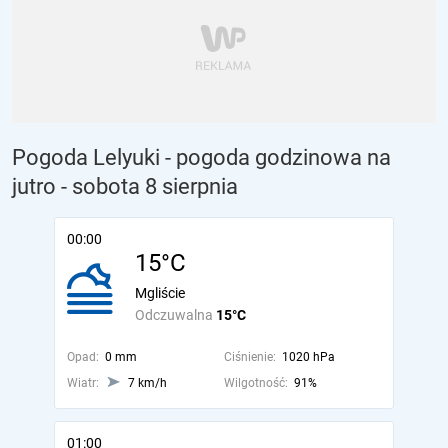
Pogoda Lelyuki - pogoda godzinowa na
jutro
- sobota 8 sierpnia
00:00
15°C
Mgliście
Odczuwalna
15°C
Opad:
0 mm
Ciśnienie:
1020 hPa
Wiatr:
7 km/h
Wilgotność:
91%
01:00