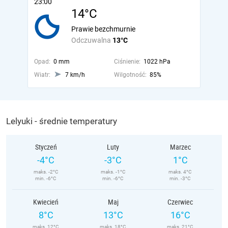
23:00
14°C
Prawie bezchmurnie
Odczuwalna
13°C
Opad:
0 mm
Ciśnienie:
1022 hPa
Wiatr:
7 km/h
Wilgotność:
85%
Lelyuki - średnie temperatury
Styczeń
Luty
Marzec
-4°C
-3°C
1°C
maks. -2°C
maks. -1°C
maks. 4°C
min. -6°C
min. -6°C
min. -3°C
Kwiecień
Maj
Czerwiec
8°C
13°C
16°C
maks. 12°C
maks. 18°C
maks. 21°C