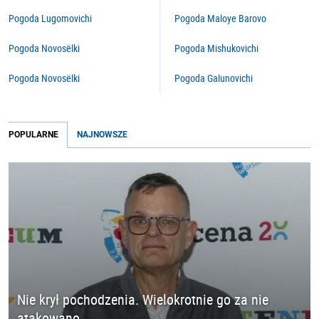
Pogoda Lugomovichi
Pogoda Maloye Barovo
Pogoda Novosëlki
Pogoda Mishukovichi
Pogoda Novosëlki
Pogoda Galunovichi
POPULARNE
NAJNOWSZE
Nie krył pochodzenia. Wielokrotnie go za nie
atakowano