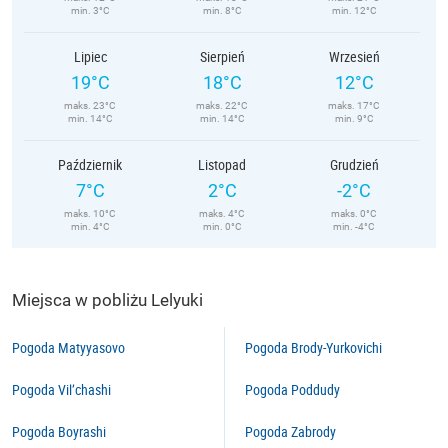
min. 3°C
min. 8°C
min. 12°C
Lipiec
Sierpień
Wrzesień
19°C
18°C
12°C
maks. 23°C
maks. 22°C
maks. 17°C
min. 14°C
min. 14°C
min. 9°C
Październik
Listopad
Grudzień
7°C
2°C
-2°C
maks. 10°C
maks. 4°C
maks. 0°C
min. 4°C
min. 0°C
min. -4°C
Miejsca w pobliżu Lelyuki
Pogoda Matyyasovo
Pogoda Brody-Yurkovichi
Pogoda Vil’chashi
Pogoda Poddudy
Pogoda Boyrashi
Pogoda Zabrody