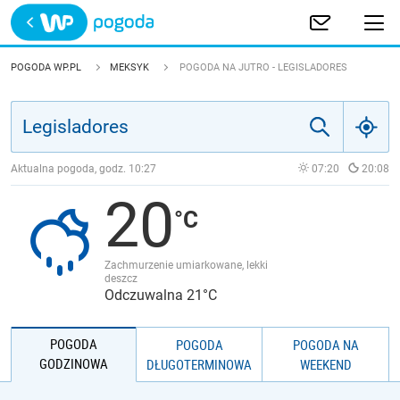
Trwa ładowanie
POLSKA
POGODA WP.PL
MEKSYK
POGODA NA JUTRO - LEGISLADORES
EUROPA
ŚWIAT
Aktualna pogoda, godz.
10:27
07:20
20:08
20
JAKOŚĆ POWIETRZA
Zachmurzenie umiarkowane, lekki
deszcz
Odczuwalna 21°C
POGODA
POGODA
POGODA NA
GODZINOWA
DŁUGOTERMINOWA
WEEKEND