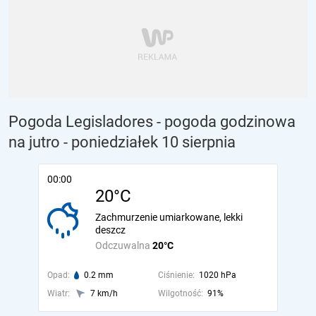
Pogoda Legisladores - pogoda godzinowa
na jutro
- poniedziałek 10 sierpnia
00:00
20°C
Zachmurzenie umiarkowane, lekki
deszcz
Odczuwalna
20°C
Opad:
0.2 mm
Ciśnienie:
1020 hPa
Wiatr:
7 km/h
Wilgotność:
91%