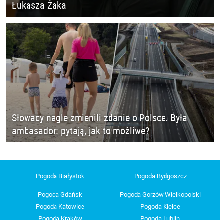
Łukasza Żaka
Słowacy nagle zmienili zdanie o Polsce. Była
ambasador: pytają, jak to możliwe?
Pogoda Białystok
Pogoda Bydgoszcz
Pogoda Gdańsk
Pogoda Gorzów Wielkopolski
Pogoda Katowice
Pogoda Kielce
Pogoda Kraków
Pogoda Lublin