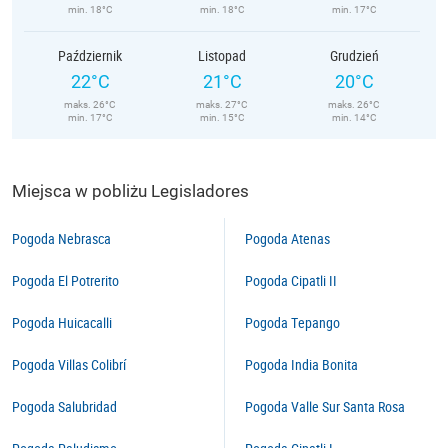
min. 18°C
min. 18°C
min. 17°C
Październik
Listopad
Grudzień
22°C
21°C
20°C
maks. 26°C
maks. 27°C
maks. 26°C
min. 17°C
min. 15°C
min. 14°C
Miejsca w pobliżu Legisladores
Pogoda Nebrasca
Pogoda Atenas
Pogoda El Potrerito
Pogoda Cipatli II
Pogoda Huicacalli
Pogoda Tepango
Pogoda Villas Colibrí
Pogoda India Bonita
Pogoda Salubridad
Pogoda Valle Sur Santa Rosa