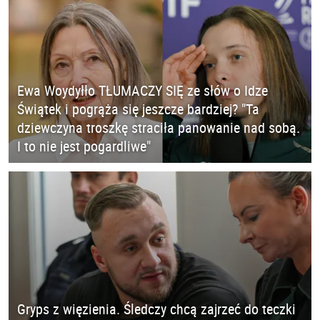
Ewa Woydyłło TŁUMACZY SIĘ ze słów o Idze
Świątek i pogrąża się jeszcze bardziej? "Ta
dziewczyna troszkę straciła panowanie nad sobą.
I to nie jest pogardliwe"
Gryps z więzienia. Śledczy chcą zajrzeć do teczki