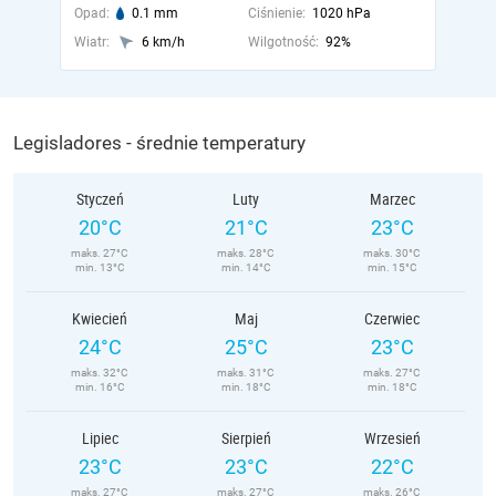
Opad:
0.1 mm
Ciśnienie:
1020 hPa
Wiatr:
6 km/h
Wilgotność:
92%
Legisladores - średnie temperatury
Styczeń
Luty
Marzec
20°C
21°C
23°C
maks. 27°C
maks. 28°C
maks. 30°C
min. 13°C
min. 14°C
min. 15°C
Kwiecień
Maj
Czerwiec
24°C
25°C
23°C
maks. 32°C
maks. 31°C
maks. 27°C
min. 16°C
min. 18°C
min. 18°C
Lipiec
Sierpień
Wrzesień
23°C
23°C
22°C
maks. 27°C
maks. 27°C
maks. 26°C