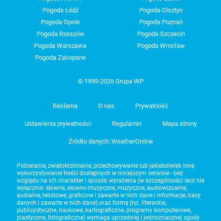
Pogoda Łódź
Pogoda Olsztyn
Pogoda Opole
Pogoda Poznań
Pogoda Rzeszów
Pogoda Szczecin
Pogoda Warszawa
Pogoda Wrocław
Pogoda Zakopane
© 1995-2026 Grupa WP
Reklama
O nas
Prywatność
Ustawienia prywatności
Regulamin
Mapa strony
Źródło danych: WeatherOnline
Pobieranie, zwielokrotnianie, przechowywanie lub jakiekolwiek inne
wykorzystywanie treści dostępnych w niniejszym serwisie - bez
względu na ich charakter i sposób wyrażenia (w szczególności lecz nie
wyłącznie: słowne, słowno-muzyczne, muzyczne, audiowizualne,
audialne, tekstowe, graficzne i zawarte w nich dane i informacje, bazy
danych i zawarte w nich dane) oraz formę (np. literackie,
publicystyczne, naukowe, kartograficzne, programy komputerowe,
plastyczne, fotograficzne) wymaga uprzedniej i jednoznacznej zgody