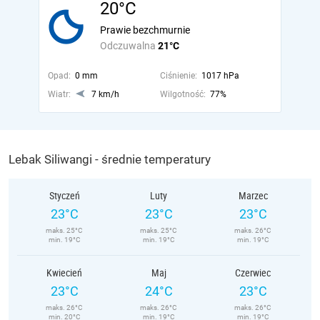
20°C
Prawie bezchmurnie
Odczuwalna
21°C
Opad:
0 mm
Ciśnienie:
1017 hPa
Wiatr:
7 km/h
Wilgotność:
77%
Lebak Siliwangi - średnie temperatury
Styczeń
Luty
Marzec
23°C
23°C
23°C
maks. 25°C
maks. 25°C
maks. 26°C
min. 19°C
min. 19°C
min. 19°C
Kwiecień
Maj
Czerwiec
23°C
24°C
23°C
maks. 26°C
maks. 26°C
maks. 26°C
min. 20°C
min. 19°C
min. 19°C