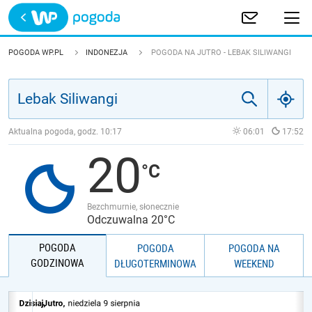
Trwa ładowanie
POLSKA
POGODA WP.PL
INDONEZJA
POGODA NA JUTRO - LEBAK SILIWANGI
EUROPA
ŚWIAT
Aktualna pogoda, godz.
10:17
06:01
17:52
20
JAKOŚĆ POWIETRZA
Bezchmurnie, słonecznie
Odczuwalna 20°C
POGODA
POGODA
POGODA NA
GODZINOWA
DŁUGOTERMINOWA
WEEKEND