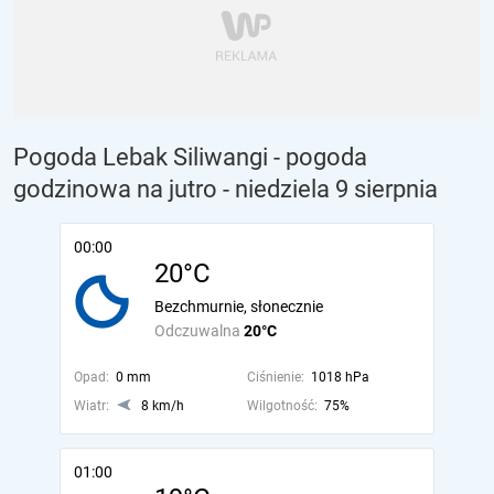
Pogoda Lebak Siliwangi - pogoda
godzinowa na jutro
- niedziela 9 sierpnia
00:00
20°C
Bezchmurnie, słonecznie
Odczuwalna
20°C
Opad:
0 mm
Ciśnienie:
1018 hPa
Wiatr:
8 km/h
Wilgotność:
75%
01:00