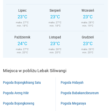
Lipiec
Sierpień
Wrzesień
23°C
23°C
23°C
maks. 27°C
maks. 27°C
maks. 28°C
min. 18°C
min. 18°C
min. 19°C
Październik
Listopad
Grudzień
24°C
23°C
23°C
maks. 27°C
maks. 26°C
maks. 26°C
min. 20°C
min. 20°C
min. 20°C
Miejsca w pobliżu Lebak Siliwangi
Pogoda Bojongkihiang Satu
Pogoda Hidayah
Pogoda Areng Hilir
Pogoda Babakancibeureum
Pogoda Bojongkoneng
Pogoda Megaraya