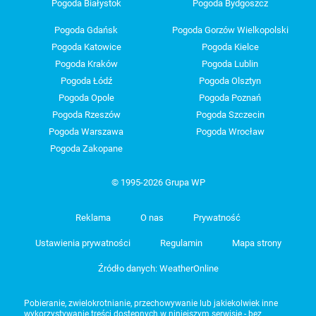
Pogoda Białystok
Pogoda Bydgoszcz
Pogoda Gdańsk
Pogoda Gorzów Wielkopolski
Pogoda Katowice
Pogoda Kielce
Pogoda Kraków
Pogoda Lublin
Pogoda Łódź
Pogoda Olsztyn
Pogoda Opole
Pogoda Poznań
Pogoda Rzeszów
Pogoda Szczecin
Pogoda Warszawa
Pogoda Wrocław
Pogoda Zakopane
© 1995-2026 Grupa WP
Reklama
O nas
Prywatność
Ustawienia prywatności
Regulamin
Mapa strony
Źródło danych: WeatherOnline
Pobieranie, zwielokrotnianie, przechowywanie lub jakiekolwiek inne
wykorzystywanie treści dostępnych w niniejszym serwisie - bez