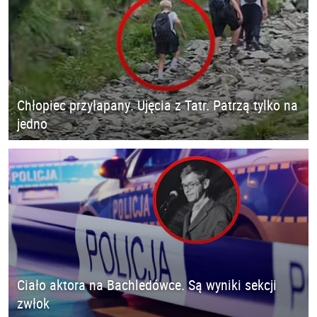
Chłopiec przyłapany. Ujęcia z Tatr. Patrzą tylko na
jedno
Ciało aktora na Bachledówce. Są wyniki sekcji
zwłok