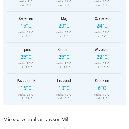
maks. 9°C
maks. 11°C
maks. 16°C
min. 1°C
min. 2°C
min. 6°C
Kwiecień
Maj
Czerwiec
15°C
20°C
24°C
maks. 21°C
maks. 25°C
maks. 29°C
min. 10°C
min. 15°C
min. 19°C
Lipiec
Sierpień
Wrzesień
25°C
25°C
22°C
maks. 30°C
maks. 30°C
maks. 27°C
min. 21°C
min. 21°C
min. 18°C
Październik
Listopad
Grudzień
16°C
10°C
6°C
maks. 21°C
maks. 15°C
maks. 10°C
min. 12°C
min. 6°C
min. 2°C
Miejsca w pobliżu Lawson Mill