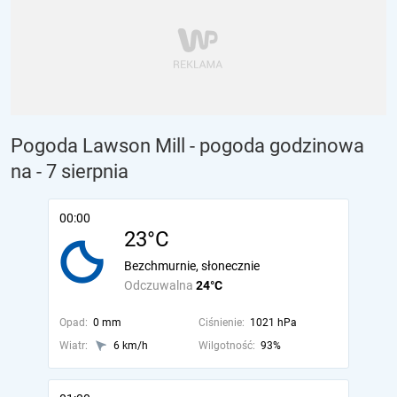
Pogoda Lawson Mill - pogoda godzinowa
na
- 7 sierpnia
00:00
23°C
Bezchmurnie, słonecznie
Odczuwalna
24°C
Opad:
0 mm
Ciśnienie:
1021 hPa
Wiatr:
6 km/h
Wilgotność:
93%