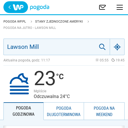
Trwa ładowanie
POLSKA
POGODA WP.PL
STANY ZJEDNOCZONE AMERYKI
POGODA NA JUTRO - LAWSON MILL
EUROPA
ŚWIAT
Aktualna pogoda, godz.
11:17
05:55
19:45
JAKOŚĆ POWIETRZA
23
Mgliście
Odczuwalna 24°C
POGODA
POGODA
POGODA NA
GODZINOWA
DŁUGOTERMINOWA
WEEKEND