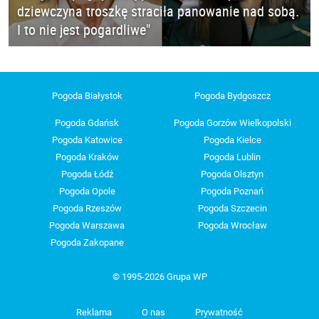
dziewczyna troszkę straciła panowanie nad sobą.
I to nie jest pogardliwe"
Pogoda Białystok
Pogoda Bydgoszcz
Pogoda Gdańsk
Pogoda Gorzów Wielkopolski
Pogoda Katowice
Pogoda Kielce
Pogoda Kraków
Pogoda Lublin
Pogoda Łódź
Pogoda Olsztyn
Pogoda Opole
Pogoda Poznań
Pogoda Rzeszów
Pogoda Szczecin
Pogoda Warszawa
Pogoda Wrocław
Pogoda Zakopane
© 1995-2026 Grupa WP
Reklama
O nas
Prywatność