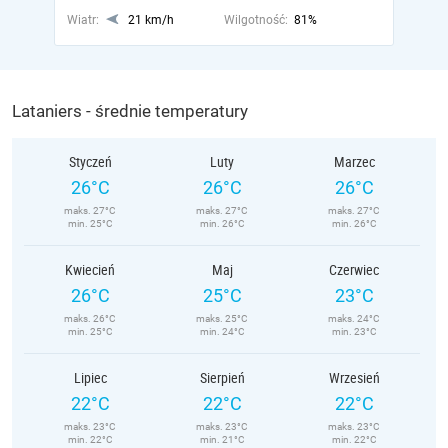
Wiatr:
21 km/h
Wilgotność:
81%
Lataniers - średnie temperatury
Styczeń
Luty
Marzec
26°C
26°C
26°C
maks. 27°C
maks. 27°C
maks. 27°C
min. 25°C
min. 26°C
min. 26°C
Kwiecień
Maj
Czerwiec
26°C
25°C
23°C
maks. 26°C
maks. 25°C
maks. 24°C
min. 25°C
min. 24°C
min. 23°C
Lipiec
Sierpień
Wrzesień
22°C
22°C
22°C
maks. 23°C
maks. 23°C
maks. 23°C
min. 22°C
min. 21°C
min. 22°C