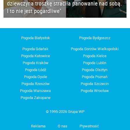
dziewczyna troszkę straciła panowanie nad sobą.
I to nie jest pogardliwe"
Pogoda Białystok
Pogoda Bydgoszcz
Pogoda Gdańsk
Pogoda Gorzów Wielkopolski
Pogoda Katowice
Pogoda Kielce
Pogoda Kraków
Pogoda Lublin
Pogoda Łódź
Pogoda Olsztyn
Pogoda Opole
Pogoda Poznań
Pogoda Rzeszów
Pogoda Szczecin
Pogoda Warszawa
Pogoda Wrocław
Pogoda Zakopane
© 1995-2026 Grupa WP
Reklama
O nas
Prywatność