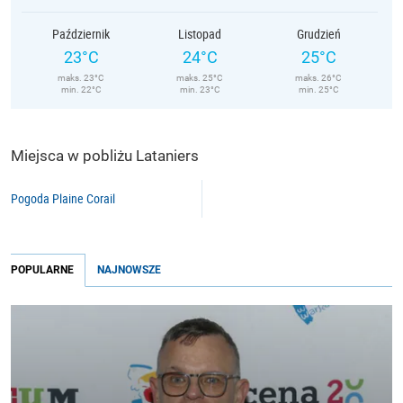
Październik
Listopad
Grudzień
23°C
24°C
25°C
maks. 23°C
maks. 25°C
maks. 26°C
min. 22°C
min. 23°C
min. 25°C
Miejsca w pobliżu Lataniers
Pogoda Plaine Corail
POPULARNE
NAJNOWSZE