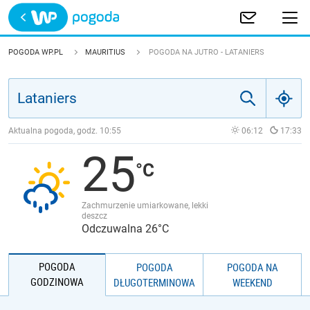
Trwa ładowanie
POLSKA
POGODA WP.PL
MAURITIUS
POGODA NA JUTRO - LATANIERS
EUROPA
ŚWIAT
Aktualna pogoda, godz.
10:55
06:12
17:33
25
JAKOŚĆ POWIETRZA
Zachmurzenie umiarkowane, lekki
deszcz
Odczuwalna 26°C
POGODA
POGODA
POGODA NA
GODZINOWA
DŁUGOTERMINOWA
WEEKEND