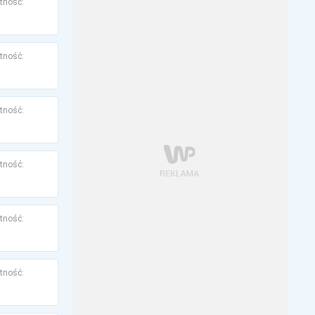
tność:
tność:
tność:
tność:
tność:
tność: