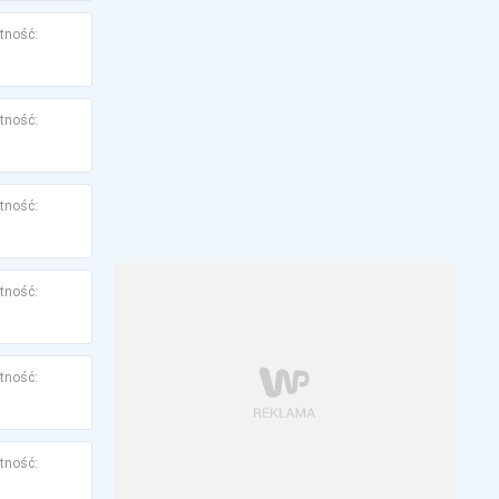
tność:
tność:
tność:
tność:
tność:
tność: